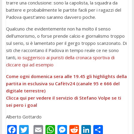
trarre una conclusione: sono la capolista, la squadra da
battere e probabilmente le partite facili per i ragazzi del
Padova quest’anno saranno davvero poche.
Qualcuno che evidentemente non ha molto il senso
dell’umorismo, o forse prende calcio e giornalismo troppo
sul serio, si è lamentato per il gergo troppo scanzonato. Di
siti che raccontano il Padova in tempo reale ce ne sono
tanti,
io suggerisco ai puristi della cronaca sportiva di
cliccare qui ad esempio
Come ogni domenica sera alle 19.45 gli highlights della
partita in esclusiva su Cafètv24 (canale 95 e 666 del
digitale terrestre)
Clicca qui per vedere il servizio di Stefano Volpe se ti
sei pero i goal
Alberto Gottardo
F
T
E
W
M
R
Li
C