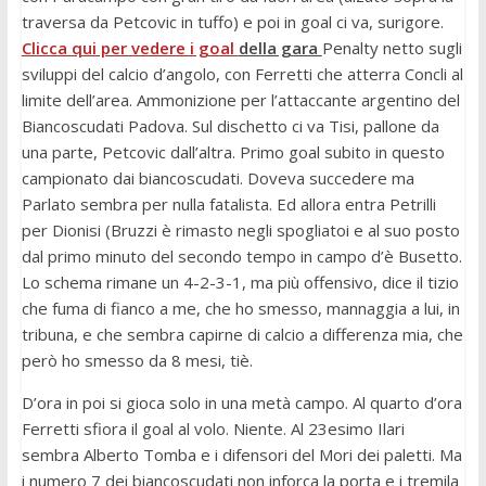
traversa da Petcovic in tuffo) e poi in goal ci va, surigore.
Clicca qui per vedere i goal
della gara
Penalty netto sugli
sviluppi del calcio d’angolo, con Ferretti che atterra Concli al
limite dell’area. Ammonizione per l’attaccante argentino del
Biancoscudati Padova. Sul dischetto ci va Tisi, pallone da
una parte, Petcovic dall’altra. Primo goal subito in questo
campionato dai biancoscudati. Doveva succedere ma
Parlato sembra per nulla fatalista. Ed allora entra Petrilli
per Dionisi (Bruzzi è rimasto negli spogliatoi e al suo posto
dal primo minuto del secondo tempo in campo d’è Busetto.
Lo schema rimane un 4-2-3-1, ma più offensivo, dice il tizio
che fuma di fianco a me, che ho smesso, mannaggia a lui, in
tribuna, e che sembra capirne di calcio a differenza mia, che
però ho smesso da 8 mesi, tiè.
D’ora in poi si gioca solo in una metà campo. Al quarto d’ora
Ferretti sfiora il goal al volo. Niente. Al 23esimo Ilari
sembra Alberto Tomba e i difensori del Mori dei paletti. Ma
i numero 7 dei biancoscudati non inforca la porta e i tremila