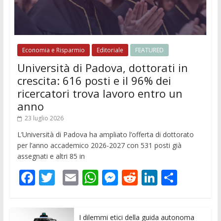
Economia e Risparmio
Editoriale
FEATURED
Università di Padova, dottorati in
crescita: 616 posti e il 96% dei
ricercatori trova lavoro entro un
anno
23 luglio 2026
L’Università di Padova ha ampliato l’offerta di dottorato
per l’anno accademico 2026-2027 con 531 posti già
assegnati e altri 85 in
F
T
E
W
M
R
Li
C
ac
w
m
h
e
e
n
o
e
itt
ai
at
ss
d
k
n
I dilemmi etici della guida autonoma