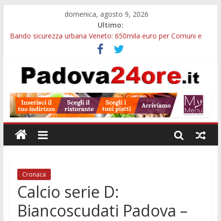
domenica, agosto 9, 2026
Ultimo:
Bando sicurezza urbana Veneto: 650mila euro per Comuni e
Polizie locali
Restauro 2026, chiuse le domande: 2,5 milioni per formare
nuove competenze in Veneto
Calici di Stelle Arzergrande: astronomia, musica e sapori al
Casone Azzurro
Notizie di Padova alle ore 10: censimento a Monselice, arresto
antidroga e siccità
Notizie di Padova alle ore 23: maltrattamenti, arresto a
Limena e progetto Cool Shop
Cronaca
Calcio serie D:
Biancoscudati Padova –