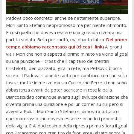
Padova poco concreto, anche se nettamente superiore.
Mori Santo Stefano neopromosso ma per niente intimorito.
E così quella che doveva essere una goleada diventa una
partita sudata. Bella per carità, ma quanta fatica.
Del primo
tempo abbiamo raccontato qui (clicca il link)
Al pronti
via il Mori che non ti aspetti al primo minuto va vicino al goal
su una punizione – cross che il capitano dei trentini
Cristelotti, ben piazzato, gira in rete, ma Petkovic blocca
sicuro. Il Padova risponde tanto per cambiare con Ilari sulla
fascia, mette in mezzo ma sia Cunico che Ferretti non sono
abbastanza avanti da poter scaricare in rete la palla.
Biancoscudati comunque avanti sugli sviluppi dell’azione che
diventa prima una punizione e poi un corner su cui però si
avventa Poli. Il Mori Santo Stefano si dimostra tuttaltro
quel materasso che doveva essere secondo i pronostici
della viglia. E Al dodicesimo della ripresa prima sfiora il goal
con Paracampo con gran tiro da fuori area (alzato sopra la