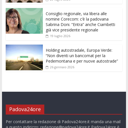
o
p
g
n
di
k
p
er
Consiglio regionale, via libera alle
nomine Corecom: c’è la padovana
Sabrina Doni. “Entra” anche Ciambetti
già vice presidente regionale
19 luglio 2026
Holding autostradale, Europa Verde:
“Non diventi un bancomat per la
Pedemontana e per nuove autostrade”
26 gennaio 2026
Padova24ore
Per contattare la redazione di Padova24ore.it manda una mail
a questo indirizzo:
redazione@padova24ore.it
Padova24ore è