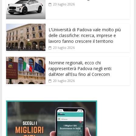
b
er
l
s
e
di
e
di
23 luglio 2026
o
A
n
t
dI
vi
o
p
g
n
di
k
p
er
L’Università di Padova vale molto più
delle classifiche: ricerca, imprese e
lavoro fanno crescere il territorio
23 luglio 2026
Nomine regionali, ecco chi
rappresenterà Padova negli enti:
dall’Ater all’Esu fino al Corecom
20 luglio 2026