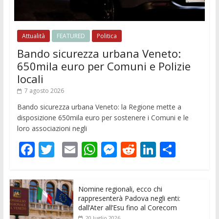
Attualità
FEATURED
Politica
Bando sicurezza urbana Veneto:
650mila euro per Comuni e Polizie
locali
7 agosto 2026
Bando sicurezza urbana Veneto: la Regione mette a
disposizione 650mila euro per sostenere i Comuni e le
loro associazioni negli
F
T
E
W
M
R
Li
C
ac
w
m
h
e
e
n
o
e
itt
ai
at
ss
d
k
n
Nomine regionali, ecco chi
b
er
l
s
e
di
e
di
rappresenterà Padova negli enti:
o
A
n
t
dI
vi
dall’Ater all’Esu fino al Corecom
20 luglio 2026