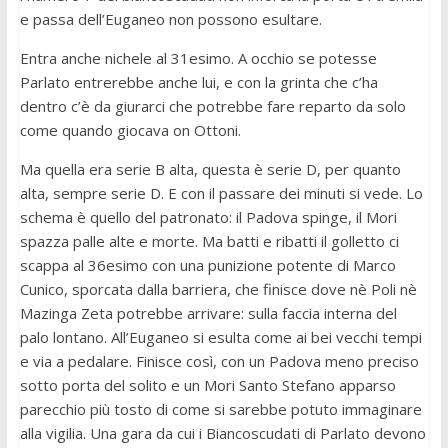
e passa dell’Euganeo non possono esultare.
Entra anche nichele al 31esimo. A occhio se potesse
Parlato entrerebbe anche lui, e con la grinta che c’ha
dentro c’è da giurarci che potrebbe fare reparto da solo
come quando giocava on Ottoni.
Ma quella era serie B alta, questa è serie D, per quanto
alta, sempre serie D. E con il passare dei minuti si vede. Lo
schema è quello del patronato: il Padova spinge, il Mori
spazza palle alte e morte. Ma batti e ribatti il golletto ci
scappa al 36esimo con una punizione potente di Marco
Cunico, sporcata dalla barriera, che finisce dove nè Poli nè
Mazinga Zeta potrebbe arrivare: sulla faccia interna del
palo lontano. All’Euganeo si esulta come ai bei vecchi tempi
e via a pedalare. Finisce così, con un Padova meno preciso
sotto porta del solito e un Mori Santo Stefano apparso
parecchio più tosto di come si sarebbe potuto immaginare
alla vigilia. Una gara da cui i Biancoscudati di Parlato devono