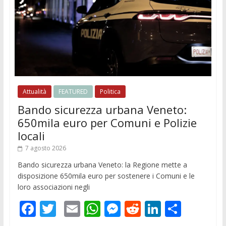
Attualità
FEATURED
Politica
Bando sicurezza urbana Veneto:
650mila euro per Comuni e Polizie
locali
7 agosto 2026
Bando sicurezza urbana Veneto: la Regione mette a
disposizione 650mila euro per sostenere i Comuni e le
loro associazioni negli
F
T
E
W
M
R
Li
C
ac
w
m
h
e
e
n
o