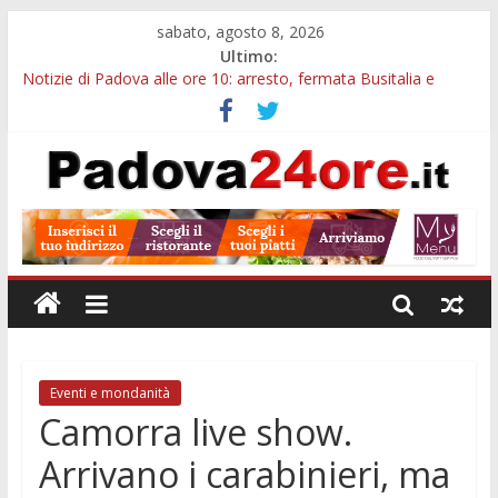
sabato, agosto 8, 2026
Ultimo:
Notizie di Padova alle ore 10: arresto, fermata Busitalia e
tregua dal caldo
Notizie di Padova alle ore 23: maltrattamenti, arresto a
Limena e progetto Cool Shop
Bando sicurezza urbana Veneto: 650mila euro per Comuni e
Polizie locali
Sicurezza esodo estivo Padova: più controlli su strade, stazioni
e treni
Bonus trasporto pubblico Veneto: 200 euro per l’abbonamento
annuale
Eventi e mondanità
Camorra live show.
Arrivano i carabinieri, ma