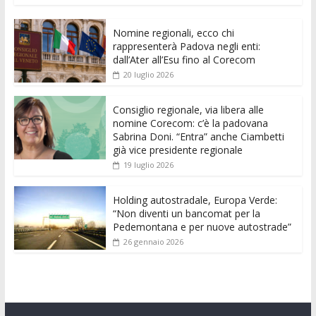
e
itt
ai
at
ss
d
k
n
Nomine regionali, ecco chi
b
er
l
s
e
di
e
di
rappresenterà Padova negli enti:
o
A
n
t
dI
vi
dall’Ater all’Esu fino al Corecom
20 luglio 2026
o
p
g
n
di
k
p
er
Consiglio regionale, via libera alle
nomine Corecom: c’è la padovana
Sabrina Doni. “Entra” anche Ciambetti
già vice presidente regionale
19 luglio 2026
Holding autostradale, Europa Verde:
“Non diventi un bancomat per la
Pedemontana e per nuove autostrade”
26 gennaio 2026