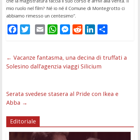
che la magistratura faccia il suo corso e arrivi alla verità. Il
mio ruolo nel film? Né io né il Comune di Montegrotto ci
abbiamo rimesso un centesimo”.
F
T
E
W
M
R
Li
C
ac
w
m
h
e
e
n
o
e
itt
ai
at
ss
d
k
n
b
er
l
s
e
di
e
di
←
Vacanze fantasma, una decina di truffati a
Solesino dall’agenzia viaggi Silicium
o
A
n
t
dI
vi
o
p
g
n
di
k
p
er
Serata svedese stasera al Pride con Ikea e
Abba
→
Editoriale