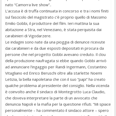
nato “Camorra live show”..
L’accusa è di truffa continuata in concorso e tra i nomi finiti
sul fascicolo del magistrato c’è proprio quello di Massimo
Emilio Gobbi, il produttore del film. Ieri mattina la sua
abitazione a Stra, nel Veneziano, è stata perquisita dai
carabinieri di Vigodarzere.
Le indagini sono nate da una pioggia di denunce ricevute
dai carabinieri e da due esposti depositati in procura da
persone che nel progetto Gobbi avevano creduto. Il clou
della produzione naufragata si ebbe quando Gobbi arrivò
ad annunciare l’ingaggio per Randi Ingermann, Costantino
Vitagliano ed Enrico Beruschi oltre alla starlette Noemi
Letizia, la bella napoletana che con il suo “papi” ha creato
qualche problema al presidente del consiglio. Nella vicenda
è coinvolto anche il sindaco di Montegrotto Luca Claudio,
che doveva interpretare la parte di un avvocato che
denuncia Napoli e la mafia per la questione rifiuti. “Mi spiace
personalmente – ha commentato il sindaco attore – spero