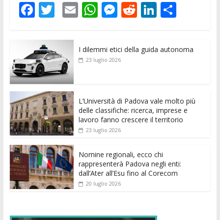
F
T
E
W
M
R
Li
C
ac
w
m
h
e
e
n
o
e
itt
ai
at
ss
d
k
n
I dilemmi etici della guida autonoma
b
er
l
s
e
di
e
di
23 luglio 2026
o
A
n
t
dI
vi
o
p
g
n
di
k
p
er
L’Università di Padova vale molto più
delle classifiche: ricerca, imprese e
lavoro fanno crescere il territorio
23 luglio 2026
Nomine regionali, ecco chi
rappresenterà Padova negli enti:
dall’Ater all’Esu fino al Corecom
20 luglio 2026