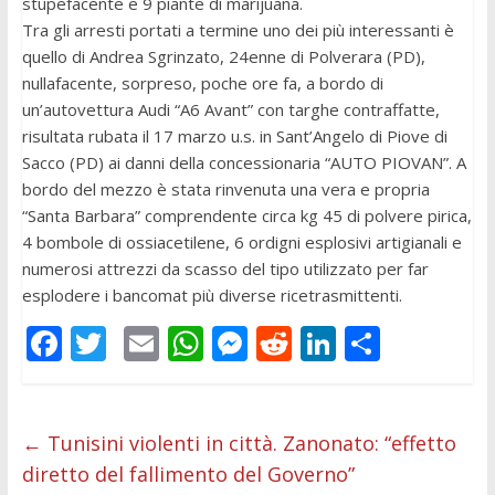
stupefacente e 9 piante di marijuana.
Tra gli arresti portati a termine uno dei più interessanti è
quello di Andrea Sgrinzato, 24enne di Polverara (PD),
nullafacente, sorpreso, poche ore fa, a bordo di
un’autovettura Audi “A6 Avant” con targhe contraffatte,
risultata rubata il 17 marzo u.s. in Sant’Angelo di Piove di
Sacco (PD) ai danni della concessionaria “AUTO PIOVAN”. A
bordo del mezzo è stata rinvenuta una vera e propria
“Santa Barbara” comprendente circa kg 45 di polvere pirica,
4 bombole di ossiacetilene, 6 ordigni esplosivi artigianali e
numerosi attrezzi da scasso del tipo utilizzato per far
esplodere i bancomat più diverse ricetrasmittenti.
F
T
E
W
M
R
Li
C
ac
w
m
h
e
e
n
o
e
itt
ai
at
ss
d
k
n
b
er
l
s
e
di
e
di
←
Tunisini violenti in città. Zanonato: “effetto
diretto del fallimento del Governo”
o
A
n
t
dI
vi