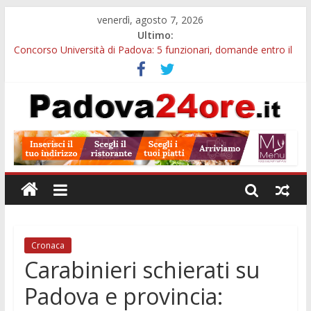
venerdì, agosto 7, 2026
Ultimo:
Concorso Università di Padova: 5 funzionari, domande entro il
7 agosto
Notizie di Padova alle ore 10: arresto, fermata Busitalia e
tregua dal caldo
Slow Looking agli Eremitani: un’ora per osservare davvero
un’opera
Notizie di Padova alle ore 21: lavoratore morto, credito sul
gasolio e IA nei Comuni
Orto Botanico Padova: visite ed escursioni fino a settembre
Cronaca
Carabinieri schierati su
Padova e provincia: