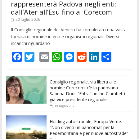
rappresenterà Padova negli enti:
dall’Ater all’Esu fino al Corecom
20 luglio 2026
Il Consiglio regionale del Veneto ha completato una vasta
tornata di nomine in enti e organismi regionali. Diversi
incarichi riguardano
F
T
E
W
M
R
Li
C
ac
w
m
h
e
e
n
o
e
itt
ai
at
ss
d
k
n
Consiglio regionale, via libera alle
b
er
l
s
e
di
e
di
nomine Corecom: c’è la padovana
o
A
n
t
dI
vi
Sabrina Doni. “Entra” anche Ciambetti
già vice presidente regionale
o
p
g
n
di
19 luglio 2026
k
p
er
Holding autostradale, Europa Verde:
“Non diventi un bancomat per la
Pedemontana e per nuove autostrade”