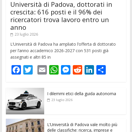
Università di Padova, dottorati in
crescita: 616 posti e il 96% dei
ricercatori trova lavoro entro un
anno
23 luglio 2026
L’Università di Padova ha ampliato l’offerta di dottorato
per l’anno accademico 2026-2027 con 531 posti già
assegnati e altri 85 in
F
T
E
W
M
R
Li
C
ac
w
m
h
e
e
n
o
e
itt
ai
at
ss
d
k
n
I dilemmi etici della guida autonoma
b
er
l
s
e
di
e
di
23 luglio 2026
o
A
n
t
dI
vi
o
p
g
n
di
k
p
er
L’Università di Padova vale molto più
delle classifiche: ricerca, imprese e