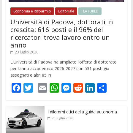
Economia e Risparmio
Editoriale
FEATURED
Università di Padova, dottorati in
crescita: 616 posti e il 96% dei
ricercatori trova lavoro entro un
anno
23 luglio 2026
L’Università di Padova ha ampliato l’offerta di dottorato
per l’anno accademico 2026-2027 con 531 posti già
assegnati e altri 85 in
F
T
E
W
M
R
Li
C
ac
w
m
h
e
e
n
o
e
itt
ai
at
ss
d
k
n
I dilemmi etici della guida autonoma
b
er
l
s
e
di
e
di
23 luglio 2026
o
A
n
t
dI
vi