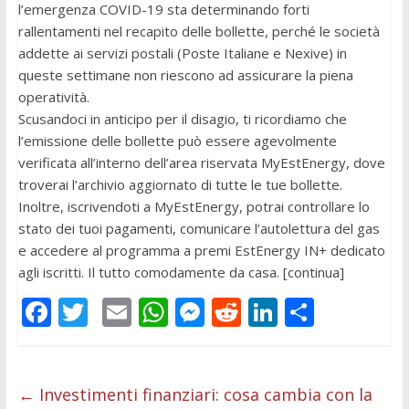
l’emergenza COVID-19 sta determinando forti
rallentamenti nel recapito delle bollette, perché le società
addette ai servizi postali (Poste Italiane e Nexive) in
queste settimane non riescono ad assicurare la piena
operatività.
Scusandoci in anticipo per il disagio, ti ricordiamo che
l’emissione delle bollette può essere agevolmente
verificata all’interno dell’area riservata MyEstEnergy, dove
troverai l’archivio aggiornato di tutte le tue bollette.
Inoltre, iscrivendoti a MyEstEnergy, potrai controllare lo
stato dei tuoi pagamenti, comunicare l’autolettura del gas
e accedere al programma a premi EstEnergy IN+ dedicato
agli iscritti. Il tutto comodamente da casa. [continua]
F
T
E
W
M
R
Li
C
ac
w
m
h
e
e
n
o
e
itt
ai
at
ss
d
k
n
b
er
l
s
e
di
e
di
←
Investimenti finanziari: cosa cambia con la