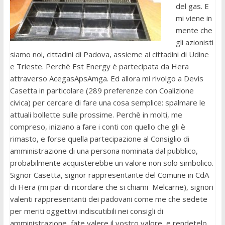
del gas. E
mi viene in
mente che
gli azionisti
siamo noi, cittadini di Padova, assieme ai cittadini di Udine
e Trieste. Perchè Est Energy è partecipata da Hera
attraverso AcegasApsAmga. Ed allora mi rivolgo a Devis
Casetta in particolare (289 preferenze con Coalizione
civica) per cercare di fare una cosa semplice: spalmare le
attuali bollette sulle prossime. Perchè in molti, me
compreso, iniziano a fare i conti con quello che gli è
rimasto, e forse quella partecipazione al Consiglio di
amministrazione di una persona nominata dal pubblico,
probabilmente acquisterebbe un valore non solo simbolico.
Signor Casetta, signor rappresentante del Comune in CdA
di Hera (mi par di ricordare che si chiami Melcarne), signori
valenti rappresentanti dei padovani come me che sedete
per meriti oggettivi indiscutibili nei consigli di
amministrazione, fate valere il vostro valore, e rendetelo