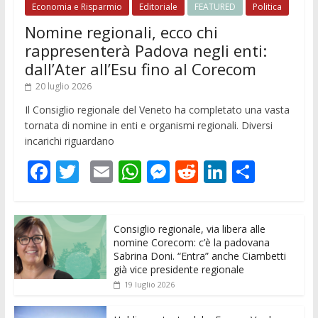
Economia e Risparmio
Editoriale
FEATURED
Politica
Nomine regionali, ecco chi
rappresenterà Padova negli enti:
dall’Ater all’Esu fino al Corecom
20 luglio 2026
Il Consiglio regionale del Veneto ha completato una vasta
tornata di nomine in enti e organismi regionali. Diversi
incarichi riguardano
F
T
E
W
M
R
Li
C
ac
w
m
h
e
e
n
o
e
itt
ai
at
ss
d
k
n
Consiglio regionale, via libera alle
b
er
l
s
e
di
e
di
nomine Corecom: c’è la padovana
o
A
n
t
dI
vi
Sabrina Doni. “Entra” anche Ciambetti
già vice presidente regionale
o
p
g
n
di
19 luglio 2026
k
p
er