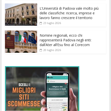
o
p
g
n
di
k
p
er
L’Università di Padova vale molto più
delle classifiche: ricerca, imprese e
lavoro fanno crescere il territorio
23 luglio 2026
Nomine regionali, ecco chi
rappresenterà Padova negli enti:
dall’Ater all’Esu fino al Corecom
20 luglio 2026