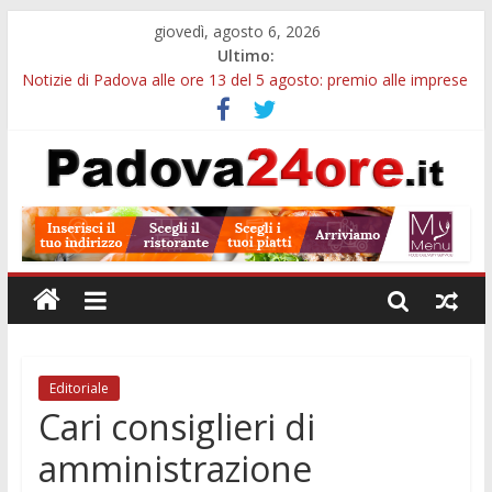
giovedì, agosto 6, 2026
Ultimo:
Notizie di Padova alle ore 13 del 5 agosto: premio alle imprese
green e stretta sull’acqua
Notizie di Padova alle ore 21: SIT torna all’utile, crescono le
auto nuove e concorsi comunali
Transizione 4.0, più tempo alle imprese del Padovano:
prorogate le comunicazioni sugli investimenti
Quando le dimissioni non fanno perdere la NASpI: le tutele
previste nei casi di violenza di genere
Malattie neurodegenerative, uno studio dell’Università di
Padova parte dall’infiammazione intestinale
Editoriale
Cari consiglieri di
amministrazione