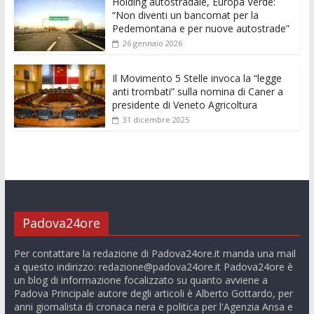
Holding autostradale, Europa Verde:
“Non diventi un bancomat per la
Pedemontana e per nuove autostrade”
26 gennaio 2026
Il Movimento 5 Stelle invoca la “legge
anti trombati” sulla nomina di Caner a
presidente di Veneto Agricoltura
31 dicembre 2025
Padova24ore
Per contattare la redazione di Padova24ore.it manda una mail
a questo indirizzo:
redazione@padova24ore.it
Padova24ore è
un blog di informazione focalizzato su quanto avviene a
Padova Principale autore degli articoli è Alberto Gottardo, per
anni giornalista di cronaca nera e politica per l'Agenzia Ansa e