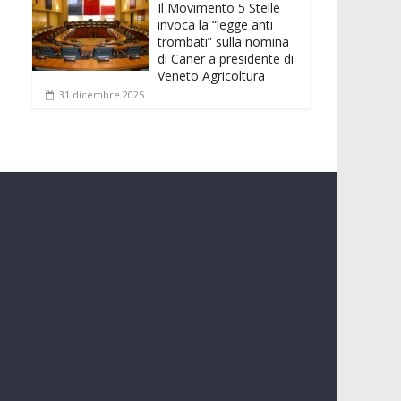
Il Movimento 5 Stelle
invoca la “legge anti
trombati” sulla nomina
di Caner a presidente di
Veneto Agricoltura
31 dicembre 2025