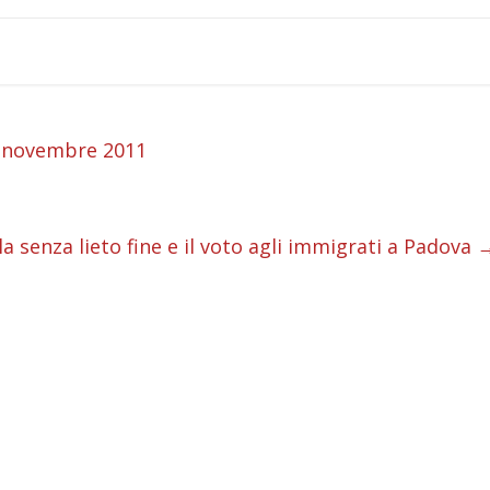
24 novembre 2011
i
i
i
la senza lieto fine e il voto agli immigrati a Padova