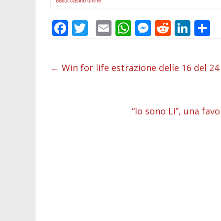
888.it casino online
F
T
E
W
M
R
Li
C
ac
w
m
h
e
e
n
o
e
itt
ai
at
ss
d
k
n
←
Win for life estrazione delle 16 del 
b
er
l
s
e
di
e
d
o
A
n
t
dI
v
o
p
g
n
d
“Io sono Li”, una favo
k
p
er