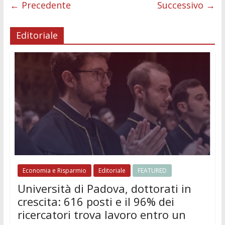
o
p
g
n
di
← Precedente
Successivo →
k
p
er
Editoriale
Economia e Risparmio
Editoriale
FEATURED
Università di Padova, dottorati in
crescita: 616 posti e il 96% dei
ricercatori trova lavoro entro un