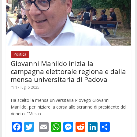
Politica
Giovanni Manildo inizia la
campagna elettorale regionale dalla
mensa universitaria di Padova
17 luglio 2025
Ha scelto la mensa universitaria Piovego Giovanni
Manildo, per iniziare la corsa allo scranno di presidente del
Veneto. “Mi sto
F
T
E
W
M
R
Li
C
ac
w
m
h
e
e
n
o