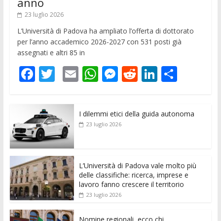
anno
23 luglio 2026
L’Università di Padova ha ampliato l’offerta di dottorato
per l’anno accademico 2026-2027 con 531 posti già
assegnati e altri 85 in
F
T
E
W
M
R
Li
C
ac
w
m
h
e
e
n
o
e
itt
ai
at
ss
d
k
n
I dilemmi etici della guida autonoma
b
er
l
s
e
di
e
di
23 luglio 2026
o
A
n
t
dI
vi
o
p
g
n
di
k
p
er
L’Università di Padova vale molto più
delle classifiche: ricerca, imprese e
lavoro fanno crescere il territorio
23 luglio 2026
Nomine regionali, ecco chi