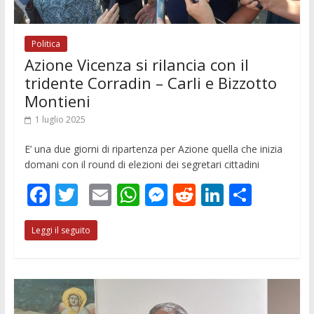
Politica
Azione Vicenza si rilancia con il
tridente Corradin – Carli e Bizzotto
Montieni
1 luglio 2025
E’ una due giorni di ripartenza per Azione quella che inizia
domani con il round di elezioni dei segretari cittadini
F
T
E
W
M
R
Li
C
ac
w
m
h
e
e
n
o
Leggi il seguito
e
itt
ai
at
ss
d
k
n
b
er
l
s
e
di
e
di
o
A
n
t
dI
vi
o
p
g
n
di