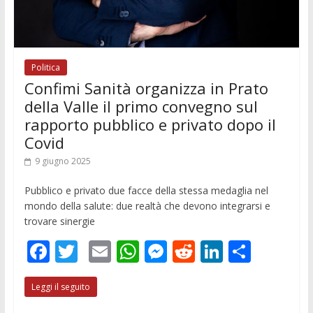
Politica
Confimi Sanità organizza in Prato
della Valle il primo convegno sul
rapporto pubblico e privato dopo il
Covid
9 giugno 2025
Pubblico e privato due facce della stessa medaglia nel
mondo della salute: due realtà che devono integrarsi e
trovare sinergie
F
T
E
W
M
R
Li
C
ac
w
m
h
e
e
n
o
Leggi il seguito
e
itt
ai
at
ss
d
k
n