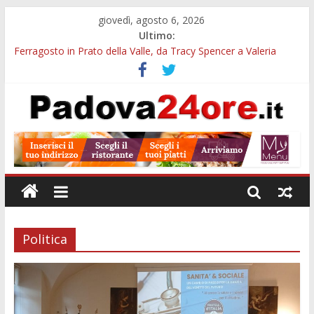
giovedì, agosto 6, 2026
Ultimo:
Ferragosto in Prato della Valle, da Tracy Spencer a Valeria
Rossi: musica e fuochi
Euganea Film Festival 2026: 49 opere e 18 anteprime nei Colli
Euganei
Notturni padovani al Museo della Natura e dell’Uomo: date e
biglietti
Organi in 3D al MUSME: il corpo umano si esplora con i visori
VR
Musei gratis a Padova per tutto agosto: chi entra e quali sedi
visitare
Politica