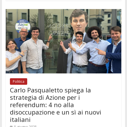
b
er
l
s
e
di
e
di
o
A
n
t
dI
vi
o
p
g
n
di
k
p
er
Politica
Carlo Pasqualetto spiega la
strategia di Azione per i
referendum: 4 no alla
disoccupazione e un sì ai nuovi
italiani
5 giugno 2025