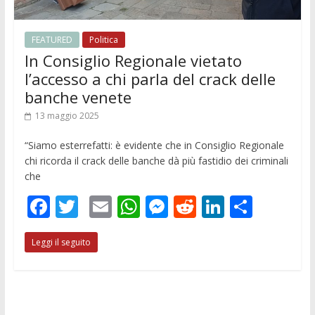
FEATURED
Politica
In Consiglio Regionale vietato
l’accesso a chi parla del crack delle
banche venete
13 maggio 2025
“Siamo esterrefatti: è evidente che in Consiglio Regionale
chi ricorda il crack delle banche dà più fastidio dei criminali
che
F
T
E
W
M
R
Li
C
ac
w
m
h
e
e
n
o
Leggi il seguito
e
itt
ai
at
ss
d
k
n
b
er
l
s
e
di
e
di
o
A
n
t
dI
vi