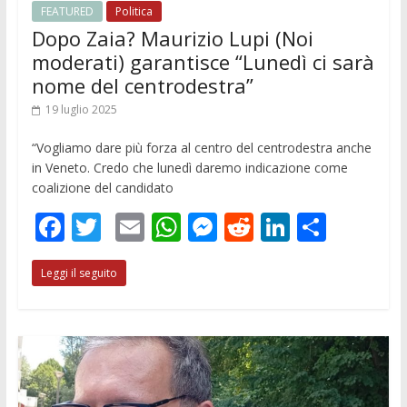
FEATURED
Politica
Dopo Zaia? Maurizio Lupi (Noi
moderati) garantisce “Lunedì ci sarà
nome del centrodestra”
19 luglio 2025
“Vogliamo dare più forza al centro del centrodestra anche
in Veneto. Credo che lunedì daremo indicazione come
coalizione del candidato
F
T
E
W
M
R
Li
C
ac
w
m
h
e
e
n
o
Leggi il seguito
e
itt
ai
at
ss
d
k
n
b
er
l
s
e
di
e
di
o
A
n
t
dI
vi
o
p
g
n
di
k
p
er