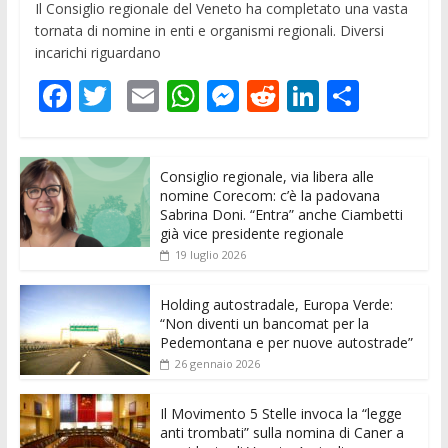
Il Consiglio regionale del Veneto ha completato una vasta
tornata di nomine in enti e organismi regionali. Diversi
incarichi riguardano
F
T
E
W
M
R
Li
C
ac
w
m
h
e
e
n
o
e
itt
ai
at
ss
d
k
n
Consiglio regionale, via libera alle
b
er
l
s
e
di
e
di
nomine Corecom: c’è la padovana
o
A
n
t
dI
vi
Sabrina Doni. “Entra” anche Ciambetti
già vice presidente regionale
o
p
g
n
di
19 luglio 2026
k
p
er
Holding autostradale, Europa Verde:
“Non diventi un bancomat per la
Pedemontana e per nuove autostrade”
26 gennaio 2026
Il Movimento 5 Stelle invoca la “legge
anti trombati” sulla nomina di Caner a