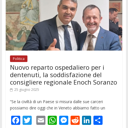
k
p
er
Politica
Nuovo reparto ospedaliero per i
dentenuti, la soddisfazione del
consigliere regionale Enoch Soranzo
25 giugno 2025
“Se la civiltà di un Paese si misura dalle sue carceri
possiamo dire oggi che in Veneto abbiamo fatto un
F
T
E
W
M
R
Li
C