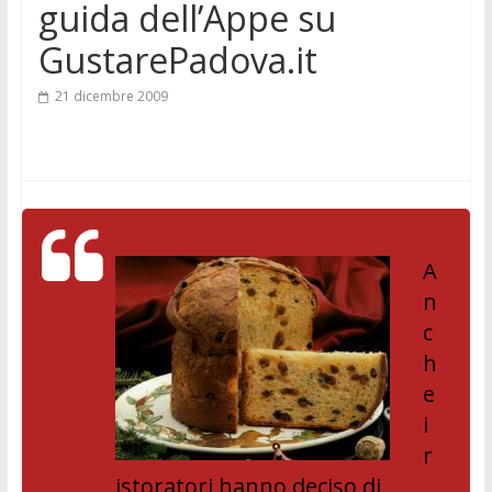
guida dell’Appe su
GustarePadova.it
21 dicembre 2009
A
n
c
h
e
i
r
istoratori hanno deciso di