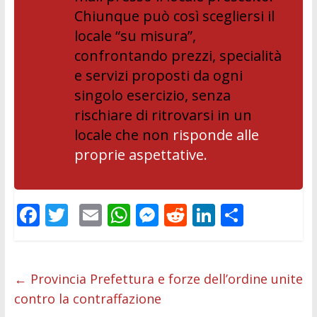
Chiunque può così scegliersi il
locale “su misura”,
confrontando prezzi, specialità
e servizi proposti da ogni
singolo esercizio, senza
rischiare di ritrovarsi in un
locale che non
risponde alle
proprie aspettative.
F
T
E
W
M
R
Li
C
ac
w
m
h
e
e
n
o
e
itt
ai
at
ss
d
k
n
b
er
l
s
e
di
e
di
←
Provincia Prefettura e forze dell’ordine unite
contro la contraffazione
o
A
n
t
dI
vi