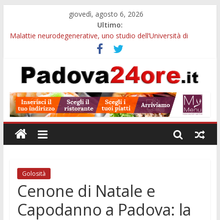
giovedì, agosto 6, 2026
Ultimo:
Malattie neurodegenerative, uno studio dell’Università di
Padova parte dall’infiammazione intestinale
Notizie di Padova ore 10: Hiroshima, nuovo corso MedTech,
viabilità e imprese sui mercati esteri
Notizie di Padova alle ore 21: SIT torna all’utile, crescono le
auto nuove e concorsi comunali
Transizione 4.0, più tempo alle imprese del Padovano:
prorogate le comunicazioni sugli investimenti
Quando le dimissioni non fanno perdere la NASpI: le tutele
previste nei casi di violenza di genere
Golosità
Cenone di Natale e
Capodanno a Padova: la