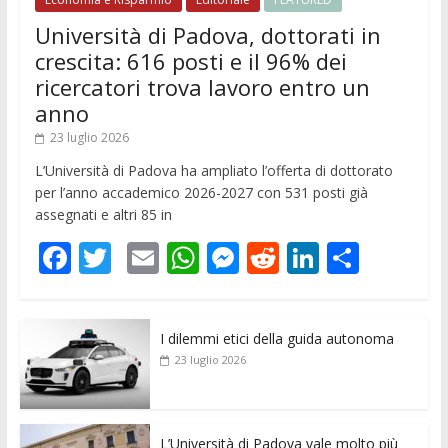
Università di Padova, dottorati in
crescita: 616 posti e il 96% dei
ricercatori trova lavoro entro un
anno
23 luglio 2026
L’Università di Padova ha ampliato l’offerta di dottorato
per l’anno accademico 2026-2027 con 531 posti già
assegnati e altri 85 in
F
T
E
W
M
R
Li
C
ac
w
m
h
e
e
n
o
e
itt
ai
at
ss
d
k
n
I dilemmi etici della guida autonoma
b
er
l
s
e
di
e
di
23 luglio 2026
o
A
n
t
dI
vi
o
p
g
n
di
L’Università di Padova vale molto più