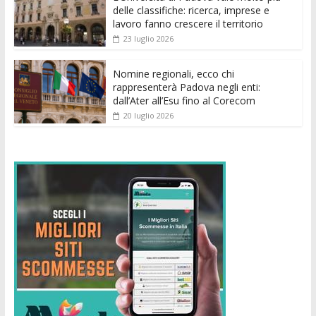
k
p
er
delle classifiche: ricerca, imprese e
lavoro fanno crescere il territorio
23 luglio 2026
Nomine regionali, ecco chi
rappresenterà Padova negli enti:
dall’Ater all’Esu fino al Corecom
20 luglio 2026