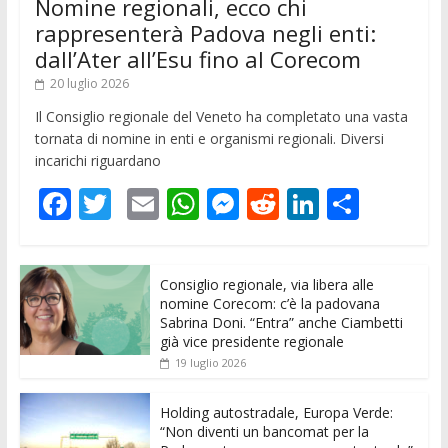
Nomine regionali, ecco chi
rappresenterà Padova negli enti:
dall’Ater all’Esu fino al Corecom
20 luglio 2026
Il Consiglio regionale del Veneto ha completato una vasta
tornata di nomine in enti e organismi regionali. Diversi
incarichi riguardano
F
T
E
W
M
R
Li
C
ac
w
m
h
e
e
n
o
e
itt
ai
at
ss
d
k
n
Consiglio regionale, via libera alle
b
er
l
s
e
di
e
di
nomine Corecom: c’è la padovana
o
A
n
t
dI
vi
Sabrina Doni. “Entra” anche Ciambetti
già vice presidente regionale
o
p
g
n
di
19 luglio 2026
k
p
er
Holding autostradale, Europa Verde:
“Non diventi un bancomat per la