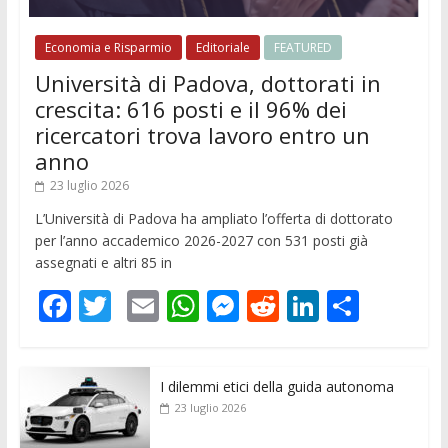
Economia e Risparmio
Editoriale
FEATURED
Università di Padova, dottorati in
crescita: 616 posti e il 96% dei
ricercatori trova lavoro entro un
anno
23 luglio 2026
L’Università di Padova ha ampliato l’offerta di dottorato
per l’anno accademico 2026-2027 con 531 posti già
assegnati e altri 85 in
F
T
E
W
M
R
Li
C
ac
w
m
h
e
e
n
o
e
itt
ai
at
ss
d
k
n
I dilemmi etici della guida autonoma
b
er
l
s
e
di
e
di
23 luglio 2026
o
A
n
t
dI
vi