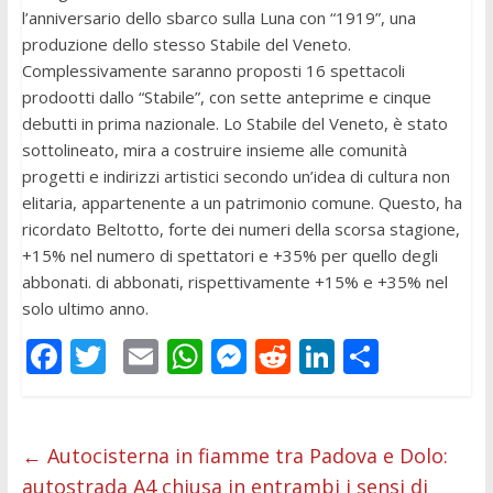
l’anniversario dello sbarco sulla Luna con “1919”, una
produzione dello stesso Stabile del Veneto.
Complessivamente saranno proposti 16 spettacoli
prodootti dallo “Stabile”, con sette anteprime e cinque
debutti in prima nazionale. Lo Stabile del Veneto, è stato
sottolineato, mira a costruire insieme alle comunità
progetti e indirizzi artistici secondo un’idea di cultura non
elitaria, appartenente a un patrimonio comune. Questo, ha
ricordato Beltotto, forte dei numeri della scorsa stagione,
+15% nel numero di spettatori e +35% per quello degli
abbonati. di abbonati, rispettivamente +15% e +35% nel
solo ultimo anno.
F
T
E
W
M
R
Li
C
ac
w
m
h
e
e
n
o
e
itt
ai
at
ss
d
k
n
b
er
l
s
e
di
e
di
←
Autocisterna in fiamme tra Padova e Dolo:
autostrada A4 chiusa in entrambi i sensi di