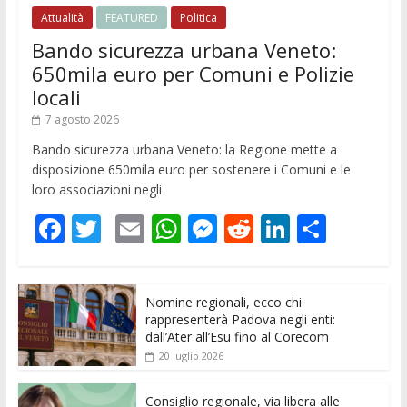
Attualità
FEATURED
Politica
Bando sicurezza urbana Veneto:
650mila euro per Comuni e Polizie
locali
7 agosto 2026
Bando sicurezza urbana Veneto: la Regione mette a
disposizione 650mila euro per sostenere i Comuni e le
loro associazioni negli
F
T
E
W
M
R
Li
C
ac
w
m
h
e
e
n
o
e
itt
ai
at
ss
d
k
n
Nomine regionali, ecco chi
b
er
l
s
e
di
e
di
rappresenterà Padova negli enti:
o
A
n
t
dI
vi
dall’Ater all’Esu fino al Corecom
20 luglio 2026
o
p
g
n
di
k
p
er
Consiglio regionale, via libera alle