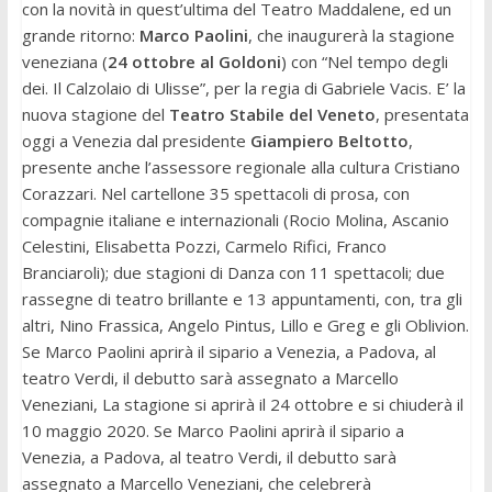
con la novità in quest’ultima del Teatro Maddalene, ed un
grande ritorno:
Marco Paolini
, che inaugurerà la stagione
veneziana (
24 ottobre al Goldoni
) con “Nel tempo degli
dei. Il Calzolaio di Ulisse”, per la regia di Gabriele Vacis. E’ la
nuova stagione del
Teatro Stabile del Veneto
, presentata
oggi a Venezia dal presidente
Giampiero Beltotto
,
presente anche l’assessore regionale alla cultura Cristiano
Corazzari. Nel cartellone 35 spettacoli di prosa, con
compagnie italiane e internazionali (Rocio Molina, Ascanio
Celestini, Elisabetta Pozzi, Carmelo Rifici, Franco
Branciaroli); due stagioni di Danza con 11 spettacoli; due
rassegne di teatro brillante e 13 appuntamenti, con, tra gli
altri, Nino Frassica, Angelo Pintus, Lillo e Greg e gli Oblivion.
Se Marco Paolini aprirà il sipario a Venezia, a Padova, al
teatro Verdi, il debutto sarà assegnato a Marcello
Veneziani, La stagione si aprirà il 24 ottobre e si chiuderà il
10 maggio 2020. Se Marco Paolini aprirà il sipario a
Venezia, a Padova, al teatro Verdi, il debutto sarà
assegnato a Marcello Veneziani, che celebrerà