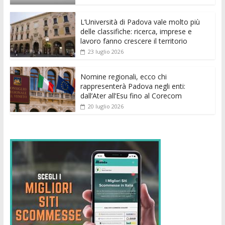
o
p
g
n
di
k
p
er
L’Università di Padova vale molto più
delle classifiche: ricerca, imprese e
lavoro fanno crescere il territorio
23 luglio 2026
Nomine regionali, ecco chi
rappresenterà Padova negli enti:
dall’Ater all’Esu fino al Corecom
20 luglio 2026