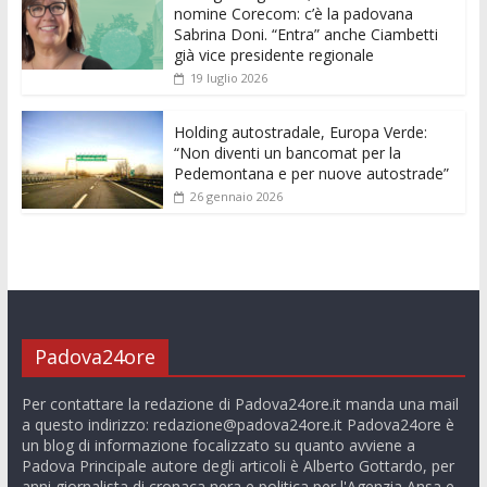
nomine Corecom: c’è la padovana
Sabrina Doni. “Entra” anche Ciambetti
già vice presidente regionale
19 luglio 2026
Holding autostradale, Europa Verde:
“Non diventi un bancomat per la
Pedemontana e per nuove autostrade”
26 gennaio 2026
Padova24ore
Per contattare la redazione di Padova24ore.it manda una mail
a questo indirizzo:
redazione@padova24ore.it
Padova24ore è
un blog di informazione focalizzato su quanto avviene a
Padova Principale autore degli articoli è Alberto Gottardo, per
anni giornalista di cronaca nera e politica per l'Agenzia Ansa e