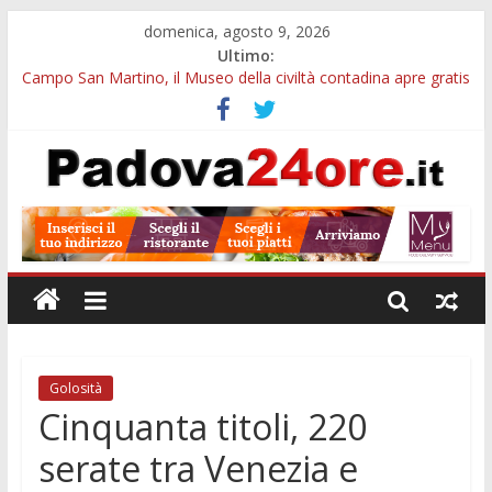
domenica, agosto 9, 2026
Ultimo:
Campo San Martino, il Museo della civiltà contadina apre gratis
durante la sagra
Notturni al Museo di Geografia di Padova: visita tra globi,
atlanti e carte antiche
Campus estivo nei Musei Civici di Padova: arte e monumenti
per bambini e ragazzi
Galleria Cavour, cento opere di Diana Migliorato tra colore,
poesia e musica a Padova
Cinema Arena Romana, stasera la commedia di Antonio
Albanese sotto le stelle a Padova
Golosità
Cinquanta titoli, 220
serate tra Venezia e