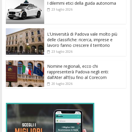
I dilemmi etici della guida autonoma
b
er
l
s
e
di
e
di
23 luglio 2026
o
A
n
t
dI
vi
o
p
g
n
di
k
p
er
L’Università di Padova vale molto più
delle classifiche: ricerca, imprese e
lavoro fanno crescere il territorio
23 luglio 2026
Nomine regionali, ecco chi
rappresenterà Padova negli enti:
dall’Ater all’Esu fino al Corecom
20 luglio 2026