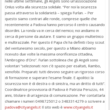
nelle ultime settimane, gli Angels sono un’associazione
Onlus volta alla sicurezza solidale. “Per noi la sicurezza
passa attraverso la solidarietà – spiega Furlan. – Per
questo siamo contrari alle ronde, comprese quelle che
recentemente a Padova hanno percorso il centro causando
disordini. La ronda va in cerca del nemico; noi andiamo in
cerca di persone da aiutare. E siamo un gruppo multietnico
e multirazziale. Per questo il Papa chi ha definiti i boy scout
del ventunesimo secolo, per questo a Milano abbiamo
ricevuto due volte la massima onorificenza cittadina,
l’Ambrogino d’Oro”. Furlan sottolinea che gli Angeli sono
volontari “selezionati: non c’è spazio per esaltati, Rambo,
xenofobi. Preparati: tutti devono seguire un rigoroso corso
di formazione e superare l’esame finale. E apolitici: la
sicurezza non è di destra o di sinistra, ma un diritto di tutti”.
Coordinatrice provvisoria di Padova è Patrizia Peruzzo, 44
anni, titolare di un’agenzia di comunicazione. Per contattarla
chiamare i numeri 0498725012 o 3483314279 o scrivere a
padova@cityangels.it
Il sito web è
www.cityangels.it