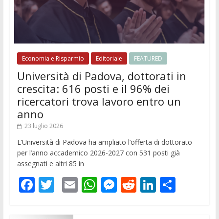
Economia e Risparmio
Editoriale
FEATURED
Università di Padova, dottorati in
crescita: 616 posti e il 96% dei
ricercatori trova lavoro entro un
anno
23 luglio 2026
L’Università di Padova ha ampliato l’offerta di dottorato
per l’anno accademico 2026-2027 con 531 posti già
assegnati e altri 85 in
F
T
E
W
M
R
Li
C
ac
w
m
h
e
e
n
o
e
itt
ai
at
ss
d
k
n