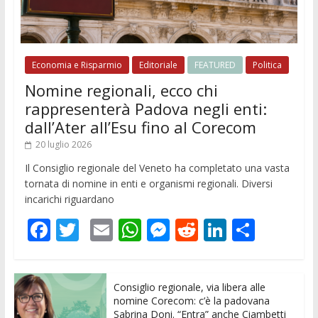
Economia e Risparmio
Editoriale
FEATURED
Politica
Nomine regionali, ecco chi
rappresenterà Padova negli enti:
dall’Ater all’Esu fino al Corecom
20 luglio 2026
Il Consiglio regionale del Veneto ha completato una vasta
tornata di nomine in enti e organismi regionali. Diversi
incarichi riguardano
F
T
E
W
M
R
Li
C
ac
w
m
h
e
e
n
o
e
itt
ai
at
ss
d
k
n
Consiglio regionale, via libera alle
b
er
l
s
e
di
e
di
nomine Corecom: c’è la padovana
Sabrina Doni. “Entra” anche Ciambetti