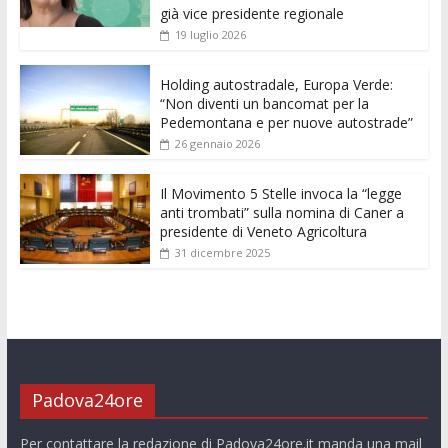
o
A
n
t
dI
vi
già vice presidente regionale
o
p
g
n
di
19 luglio 2026
k
p
er
Holding autostradale, Europa Verde:
“Non diventi un bancomat per la
Pedemontana e per nuove autostrade”
26 gennaio 2026
Il Movimento 5 Stelle invoca la “legge
anti trombati” sulla nomina di Caner a
presidente di Veneto Agricoltura
31 dicembre 2025
Padova24ore
Per contattare la redazione di Padova24ore.it manda una mail