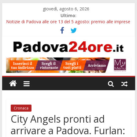
giovedì, agosto 6, 2026
Ultimo:
Notizie di Padova alle ore 13 del 5 agosto: premio alle imprese
green e stretta sull’acqua
Notizie di Padova alle ore 21: SIT torna all’utile, crescono le
auto nuove e concorsi comunali
Transizione 4.0, più tempo alle imprese del Padovano:
prorogate le comunicazioni sugli investimenti
Quando le dimissioni non fanno perdere la NASpI: le tutele
previste nei casi di violenza di genere
Malattie neurodegenerative, uno studio dell’Università di
Padova parte dall’infiammazione intestinale
Cronaca
City Angels pronti ad
arrivare a Padova. Furlan: