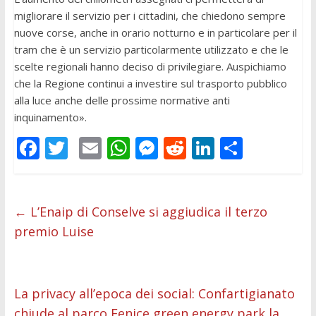
migliorare il servizio per i cittadini, che chiedono sempre
nuove corse, anche in orario notturno e in particolare per il
tram che è un servizio particolarmente utilizzato e che le
scelte regionali hanno deciso di privilegiare. Auspichiamo
che la Regione continui a investire sul trasporto pubblico
alla luce anche delle prossime normative anti
inquinamento».
F
T
E
W
M
R
Li
C
ac
w
m
h
e
e
n
o
e
itt
ai
at
ss
d
k
n
b
er
l
s
e
di
e
di
←
L’Enaip di Conselve si aggiudica il terzo
premio Luise
o
A
n
t
dI
vi
o
p
g
n
di
k
p
er
La privacy all’epoca dei social: Confartigianato
chiude al parco Fenice green energy park la