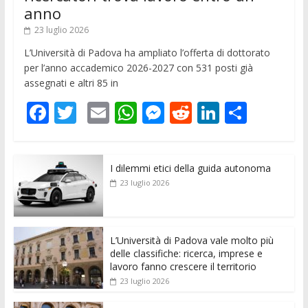
anno
23 luglio 2026
L’Università di Padova ha ampliato l’offerta di dottorato
per l’anno accademico 2026-2027 con 531 posti già
assegnati e altri 85 in
F
T
E
W
M
R
Li
C
ac
w
m
h
e
e
n
o
e
itt
ai
at
ss
d
k
n
I dilemmi etici della guida autonoma
b
er
l
s
e
di
e
di
23 luglio 2026
o
A
n
t
dI
vi
o
p
g
n
di
k
p
er
L’Università di Padova vale molto più
delle classifiche: ricerca, imprese e
lavoro fanno crescere il territorio
23 luglio 2026