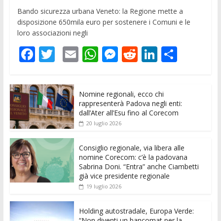
Bando sicurezza urbana Veneto: la Regione mette a
disposizione 650mila euro per sostenere i Comuni e le
loro associazioni negli
F
T
E
W
M
R
Li
C
ac
w
m
h
e
e
n
o
e
itt
ai
at
ss
d
k
n
Nomine regionali, ecco chi
b
er
l
s
e
di
e
di
rappresenterà Padova negli enti:
o
A
n
t
dI
vi
dall’Ater all’Esu fino al Corecom
20 luglio 2026
o
p
g
n
di
k
p
er
Consiglio regionale, via libera alle
nomine Corecom: c’è la padovana
Sabrina Doni. “Entra” anche Ciambetti
già vice presidente regionale
19 luglio 2026
Holding autostradale, Europa Verde:
“Non diventi un bancomat per la