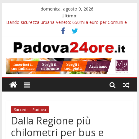
domenica, agosto 9, 2026
Ultimo:
Bando sicurezza urbana Veneto: 650mila euro per Comuni e
Polizie locali
Restauro 2026, chiuse le domande: 2,5 milioni per formare
nuove competenze in Veneto
Calici di Stelle Arzergrande: astronomia, musica e sapori al
Casone Azzurro
Notizie di Padova alle ore 10: censimento a Monselice, arresto
antidroga e siccità
Notizie di Padova alle ore 23: maltrattamenti, arresto a
Limena e progetto Cool Shop
Succede a Padova
Dalla Regione più
chilometri per bus e