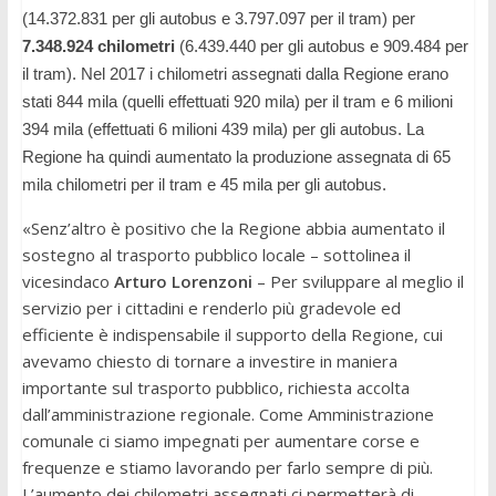
(14.372.831 per gli autobus e 3.797.097 per il tram) per
7.348.924 chilometri
(6.439.440 per gli autobus e 909.484 per
il tram). Nel 2017 i chilometri assegnati dalla Regione erano
stati 844 mila (quelli effettuati 920 mila) per il tram e 6 milioni
394 mila (effettuati 6 milioni 439 mila) per gli autobus. La
Regione ha quindi aumentato la produzione assegnata di 65
mila chilometri per il tram e 45 mila per gli autobus.
«Senz’altro è positivo che la Regione abbia aumentato il
sostegno al trasporto pubblico locale – sottolinea il
vicesindaco
Arturo Lorenzoni
– Per sviluppare al meglio il
servizio per i cittadini e renderlo più gradevole ed
efficiente è indispensabile il supporto della Regione, cui
avevamo chiesto di tornare a investire in maniera
importante sul trasporto pubblico, richiesta accolta
dall’amministrazione regionale. Come Amministrazione
comunale ci siamo impegnati per aumentare corse e
frequenze e stiamo lavorando per farlo sempre di più.
L’aumento dei chilometri assegnati ci permetterà di