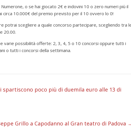
il Numerone, o se hai giocato 2€ e indovini 10 o zero numeri più il
i circa 10.000€ del premio previsto per il 10 ovvero lo 0!
e potrai scegliere a quale concorso partecipare, scegliendo tra l
le 20.00.
e varie possibilità offerte: 2, 3, 4, 5 o 10 concorsi oppure tutti i
ani o tutti i concorsi della settimana.
i
si spartiscono poco più di duemila euro alle 13 di
i
i
eppe Grillo a Capodanno al Gran teatro di Padova