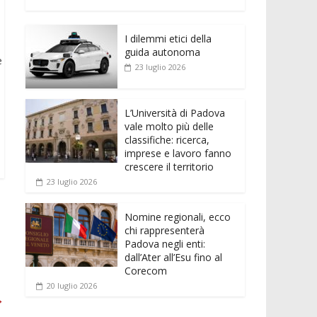
e
itt
ai
at
ss
d
n
o
b
er
l
s
e
di
k
n
o
A
n
t
I dilemmi etici della
e
di
guida autonoma
e
o
p
g
dI
vi
23 luglio 2026
k
p
er
n
di
L’Università di Padova
vale molto più delle
classifiche: ricerca,
imprese e lavoro fanno
crescere il territorio
23 luglio 2026
Nomine regionali, ecco
chi rappresenterà
Padova negli enti:
dall’Ater all’Esu fino al
Corecom
20 luglio 2026
→