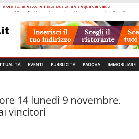
lle ore 10: arresto, fermata Busitalia e tregua dal caldo
alle ore 23: maltrattamenti, arresto a Limena e progetto Cool Shop
bana Veneto: 650mila euro per Comuni e Polizie locali
ivo Padova: più controlli su strade, stazioni e treni
bblico Veneto: 200 euro per l’abbonamento annuale
TTUALITÀ
EVENTI
PUBBLICITÀ
PADOVA
IMMOBILIARE
e ore 14 lunedì 9 novembre.
i vincitori