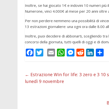
Inoltre, se hai giocato 1€ e indovini 10 numeri più 
Numerone, vinci 4.000€ al mese per 20 anni oltre a
Per non perdere nemmeno una possibilità di vincer
13 estrazioni giornaliere: una ogni ora dalle 8.00 al
Inoltre, puoi decidere di abbonarti, scegliendo tra l
concorsi della giornata, tutti quelli di oggi e di dom
F
T
E
W
M
R
Li
C
ac
w
m
h
e
e
n
o
e
itt
ai
at
ss
d
k
n
b
er
l
s
e
di
e
d
←
Estrazione Win for life: 3 zero e 3 10 
lunedì 9 novembre
o
A
n
t
dI
v
o
p
g
n
d
k
p
er
B