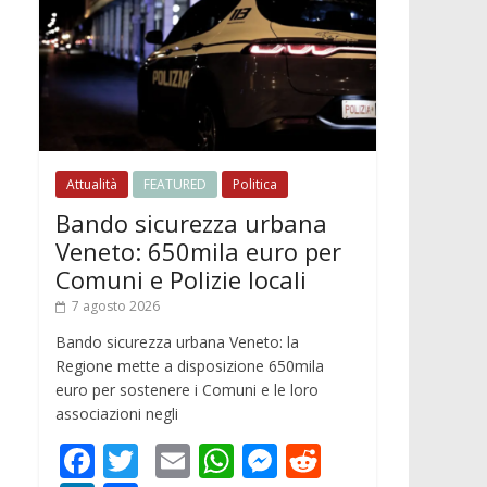
Attualità
FEATURED
Politica
Bando sicurezza urbana
Veneto: 650mila euro per
Comuni e Polizie locali
7 agosto 2026
Bando sicurezza urbana Veneto: la
Regione mette a disposizione 650mila
euro per sostenere i Comuni e le loro
associazioni negli
F
T
E
W
M
R