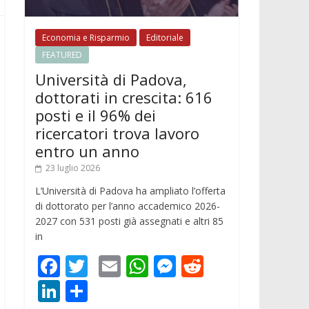
Economia e Risparmio
Editoriale
FEATURED
Università di Padova,
dottorati in crescita: 616
posti e il 96% dei
ricercatori trova lavoro
entro un anno
23 luglio 2026
L’Università di Padova ha ampliato l’offerta
di dottorato per l’anno accademico 2026-
2027 con 531 posti già assegnati e altri 85
in
F
T
E
W
M
R
ac
w
m
h
e
e
Li
C