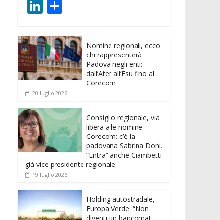
ac
w
m
h
e
e
Li
C
e
itt
ai
at
ss
d
n
o
b
er
l
s
e
di
k
n
o
A
n
t
Nomine regionali, ecco
e
di
chi rappresenterà
o
p
g
dI
vi
Padova negli enti:
dall’Ater all’Esu fino al
k
p
er
n
di
Corecom
20 luglio 2026
Consiglio regionale, via
libera alle nomine
Corecom: c’è la
padovana Sabrina Doni.
“Entra” anche Ciambetti
già vice presidente regionale
19 luglio 2026
Holding autostradale,
Europa Verde: “Non
diventi un bancomat