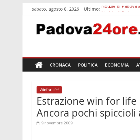
sabato, agosto 8, 2026
Ultimo:
Notizie di Padova a
Notizie di Padova 
Bando sicurezza ur
Sicurezza esodo est
Bonus trasporto pu
CRONACA
POLITICA
ECONOMIA
A
WinforLife!
Estrazione win for lif
Ancora pochi spiccioli a
9 novembre 2009