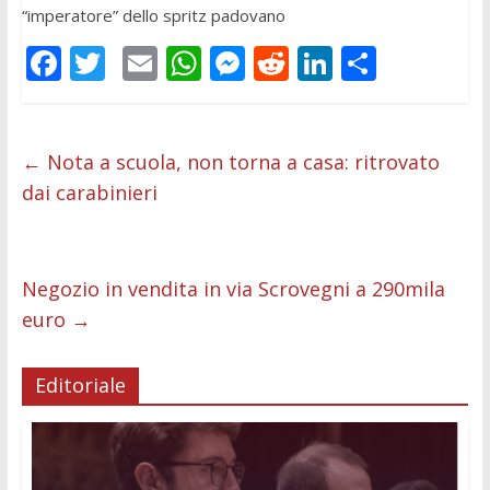
“imperatore” dello spritz padovano
F
T
E
W
M
R
Li
C
ac
w
m
h
e
e
n
o
e
itt
ai
at
ss
d
k
n
b
er
l
s
e
di
e
di
←
Nota a scuola, non torna a casa: ritrovato
dai carabinieri
o
A
n
t
dI
vi
o
p
g
n
di
k
p
er
Negozio in vendita in via Scrovegni a 290mila
euro
→
Editoriale