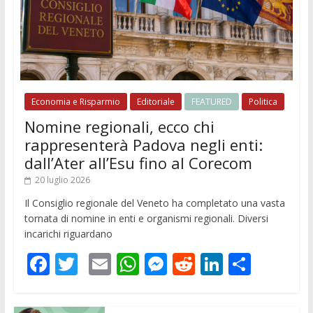
Economia e Risparmio
Editoriale
FEATURED
Politica
Nomine regionali, ecco chi
rappresenterà Padova negli enti:
dall’Ater all’Esu fino al Corecom
20 luglio 2026
Il Consiglio regionale del Veneto ha completato una vasta
tornata di nomine in enti e organismi regionali. Diversi
incarichi riguardano
F
T
E
W
M
R
Li
C
ac
w
m
h
e
e
n
o
e
itt
ai
at
ss
d
k
n