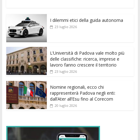
ac
w
m
h
e
e
n
o
e
itt
ai
at
ss
d
k
n
I dilemmi etici della guida autonoma
b
er
l
s
e
di
e
di
23 luglio 2026
o
A
n
t
dI
vi
o
p
g
n
di
k
p
er
L’Università di Padova vale molto più
delle classifiche: ricerca, imprese e
lavoro fanno crescere il territorio
23 luglio 2026
Nomine regionali, ecco chi
rappresenterà Padova negli enti:
dall’Ater all’Esu fino al Corecom
20 luglio 2026