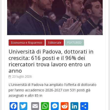
Economia e Risparmio
Editoriale
FEATURED
Università di Padova, dottorati in
crescita: 616 posti e il 96% dei
ricercatori trova lavoro entro un
anno
23 luglio 2026
L’Università di Padova ha ampliato l’offerta di dottorato
per l’anno accademico 2026-2027 con 531 posti già
assegnati e altri 85 in
F
T
E
W
M
R
Li
C