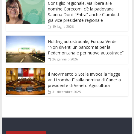
Consiglio regionale, via libera alle
b
er
l
s
e
di
e
di
nomine Corecom: c’è la padovana
o
A
n
t
dI
vi
Sabrina Doni. “Entra” anche Ciambetti
già vice presidente regionale
o
p
g
n
di
19 luglio 2026
k
p
er
Holding autostradale, Europa Verde:
“Non diventi un bancomat per la
Pedemontana e per nuove autostrade”
26 gennaio 2026
Il Movimento 5 Stelle invoca la “legge
anti trombati” sulla nomina di Caner a
presidente di Veneto Agricoltura
31 dicembre 2025