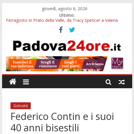
giovedì, agosto 6, 2026
Ultimo:
Ferragosto in Prato della Valle, da Tracy Spencer a Valeria
Rossi: musica e fuochi
Euganea Film Festival 2026: 49 opere e 18 anteprime nei Colli
Euganei
Notturni padovani al Museo della Natura e dell’Uomo: date e
biglietti
Organi in 3D al MUSME: il corpo umano si esplora con i visori
VR
Musei gratis a Padova per tutto agosto: chi entra e quali sedi
visitare
Golosità
Federico Contin e i suoi
40 anni bisestili