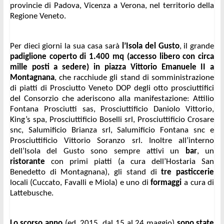
provincie di Padova, Vicenza a Verona, nel territorio della 
Regione Veneto. 
Per dieci giorni la sua casa sarà 
l’Isola del Gusto
, il grande 
padiglione coperto di 1.400 mq (accesso libero con circa 
mille posti a sedere) in piazza Vittorio Emanuele II a 
Montagnana
, che racchiude gli stand di somministrazione 
di piatti di Prosciutto Veneto DOP degli otto prosciuttifici 
del Consorzio che aderiscono alla manifestazione: Attilio 
Fontana Prosciutti sas, Prosciuttificio Daniolo Vittorio, 
King’s spa, Prosciuttificio Boselli srl, Prosciuttificio Crosare 
snc, Salumificio Brianza srl, Salumificio Fontana snc e 
Prosciuttificio Vittorio Soranzo srl. Inoltre all’interno 
dell’Isola del Gusto sono sempre attivi un 
bar
, un 
ristorante
 con primi piatti (a cura dell’Hostaria San 
Benedetto di Montagnana), gli stand di 
tre pasticcerie 
locali (Cuccato, Favalli e Miola) e uno di 
formaggi
 a cura di 
Lattebusche. 
Lo scorso anno 
(ed. 2015, dal 15 al 24 maggio)
 sono state 