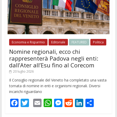
Economia e Risparmio
Editoriale
FEATURED
Politica
Nomine regionali, ecco chi
rappresenterà Padova negli enti:
dall’Ater all’Esu fino al Corecom
20 luglio 2026
Il Consiglio regionale del Veneto ha completato una vasta
tornata di nomine in enti e organismi regionali. Diversi
incarichi riguardano
F
T
E
W
M
R
Li
C
ac
w
m
h
e
e
n
o