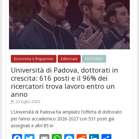
Economia e Risparmio
Editoriale
FEATURED
Università di Padova, dottorati in
crescita: 616 posti e il 96% dei
ricercatori trova lavoro entro un
anno
23 luglio 2026
L’Università di Padova ha ampliato l’offerta di dottorato
per l’anno accademico 2026-2027 con 531 posti già
assegnati e altri 85 in
F
T
E
W
M
R
Li
C