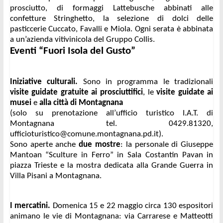
prosciutto, di formaggi Lattebusche abbinati alle 
confetture Stringhetto, la selezione di dolci delle 
pasticcerie Cuccato, Favalli e Miola. Ogni serata è abbinata 
a un’azienda vitivinicola del Gruppo Collis.
Eventi “Fuori Isola del Gusto”
Iniziative culturali.
 Sono in programma le tradizionali 
visite guidate gratuite ai prosciuttifici
, le 
visite guidate ai 
musei
 e 
alla città di Montagnana
(solo su prenotazione all’ufficio turistico I.A.T. di 
Montagnana tel. 0429.81320, 
ufficioturistico@comune.montagnana.pd.it
). 
Sono aperte anche 
due mostre
: la personale di Giuseppe 
Mantoan “Sculture in Ferro” in Sala Costantin Pavan in 
piazza Trieste e la mostra dedicata alla Grande Guerra in 
Villa Pisani a Montagnana.
I mercatini.
 Domenica 15 e 22 maggio circa 130 espositori 
animano le vie di Montagnana: via Carrarese e Matteotti 