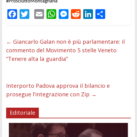
#ProsciuttoMontagnana
F
T
E
W
M
R
Li
C
ac
w
m
h
e
e
n
o
e
itt
ai
at
ss
d
k
n
b
er
l
s
e
di
e
di
←
Giancarlo Galan non è più parlamentare: il
commento del Movimento 5 stelle Veneto
o
A
n
t
dI
vi
“Tenere alta la guardia”
o
p
g
n
di
k
p
er
Interporto Padova approva il bilancio e
prosegue l’integrazione con Zip
→
Editoriale