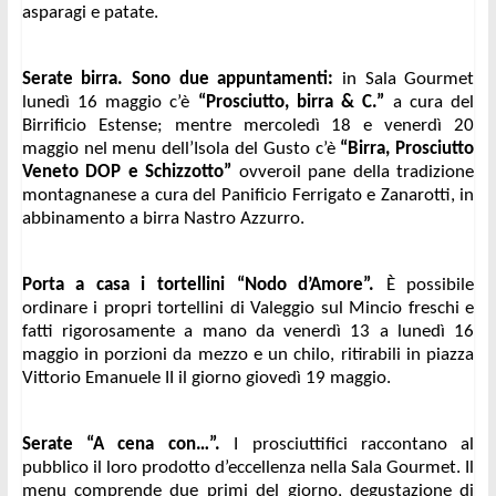
asparagi e patate.
Serate birra. Sono due appuntamenti: 
in Sala Gourmet 
lunedì 16 maggio c’è
 “Prosciutto, birra & C.” 
a cura del 
Birrificio Estense; mentre mercoledì 18 e venerdì 20 
maggio nel menu dell’Isola del Gusto c’è 
“Birra, Prosciutto 
Veneto DOP e Schizzotto” 
ovvero
il pane della tradizione 
montagnanese a cura del Panificio Ferrigato e Zanarotti, in 
abbinamento a birra Nastro Azzurro.
Porta a casa i tortellini “Nodo d’Amore”. 
È possibile 
ordinare i propri tortellini di Valeggio sul Mincio freschi e 
fatti rigorosamente a mano da venerdì 13 a lunedì 16 
maggio in porzioni da mezzo e un chilo, ritirabili in piazza 
Vittorio Emanuele II il giorno giovedì 19 maggio.
Serate “A cena con…”.
 I prosciuttifici raccontano al 
pubblico il loro prodotto d’eccellenza nella Sala Gourmet. Il 
menu comprende due primi del giorno, degustazione di 