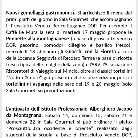
Nuovi gemellaggi gastronomici.
 Si arricchisce il menu dei 
primi piatti del giorno in Sala Gourmet, che accompagnano 
il Prosciutto Veneto Berico-Euganeo DOP. Per esempio il 
Caffè Le Mura la sera di martedì 17 maggio propone le
Pennette alla montagnanese
 (a base di prosciutto veneto 
DOP, pecorino, pomodori ciliegino e basilico fresco); 
mercoledì 18 abbiamo gli 
Gnocchi con la Fioreta
 a cura 
della Locanda Seggiovia di Recoaro Terme (a base di ricotta 
fresca tipica delle malghe della zona) e l’ARV, l’Associazione 
Ristoratori di Valeggio sul Mincio, oltre ai classici tortellini 
“Nodo d’Amore” già presenti nelle scorse edizioni porta i 
tortellini di asparagi
 nelle sere del 19 e 20 maggio (solo 
Sala Gourmet, su prenotazione).
L’antipasto dell’Istituto Professionale Alberghiero Jacopo 
da Montagnana.
 Sabato 14, domenica 15, sabato 21 e 
domenica 22 in Sala Gourmet si può ordinare il piatto 
“Prosciutto…tra occidente e oriente” realizzato dagli 
studenti della scuola, a base di Prosciutto Veneto DOP, 