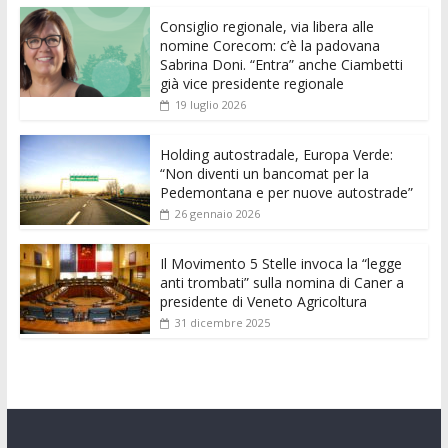
e
itt
ai
at
ss
d
k
n
Consiglio regionale, via libera alle
b
er
l
s
e
di
e
di
nomine Corecom: c’è la padovana
o
A
n
t
dI
vi
Sabrina Doni. “Entra” anche Ciambetti
già vice presidente regionale
o
p
g
n
di
19 luglio 2026
k
p
er
Holding autostradale, Europa Verde:
“Non diventi un bancomat per la
Pedemontana e per nuove autostrade”
26 gennaio 2026
Il Movimento 5 Stelle invoca la “legge
anti trombati” sulla nomina di Caner a
presidente di Veneto Agricoltura
31 dicembre 2025