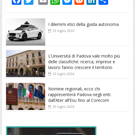
ac
w
m
h
e
e
n
o
e
itt
ai
at
ss
d
k
n
I dilemmi etici della guida autonoma
b
er
l
s
e
di
e
di
23 luglio 2026
o
A
n
t
dI
vi
o
p
g
n
di
k
p
er
L’Università di Padova vale molto più
delle classifiche: ricerca, imprese e
lavoro fanno crescere il territorio
23 luglio 2026
Nomine regionali, ecco chi
rappresenterà Padova negli enti:
dall’Ater all’Esu fino al Corecom
20 luglio 2026