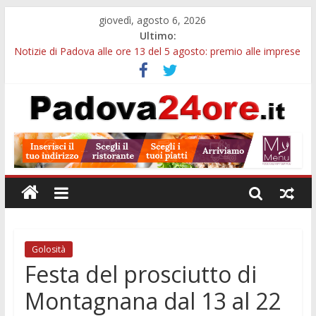
giovedì, agosto 6, 2026
Ultimo:
Notizie di Padova alle ore 13 del 5 agosto: premio alle imprese
green e stretta sull’acqua
Notizie di Padova alle ore 21: SIT torna all’utile, crescono le
auto nuove e concorsi comunali
Transizione 4.0, più tempo alle imprese del Padovano:
prorogate le comunicazioni sugli investimenti
Quando le dimissioni non fanno perdere la NASpI: le tutele
previste nei casi di violenza di genere
Malattie neurodegenerative, uno studio dell’Università di
Padova parte dall’infiammazione intestinale
Golosità
Festa del prosciutto di
Montagnana dal 13 al 22