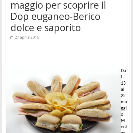
maggio per scoprire il
Dop euganeo-Berico
dolce e saporito
27 aprile 2016
Da
l 
13 
al 
22 
ma
ggi
o 
M
ont