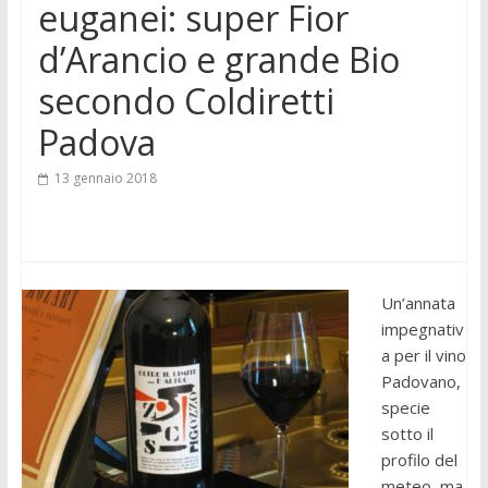
euganei: super Fior
d’Arancio e grande Bio
secondo Coldiretti
Padova
13 gennaio 2018
Un’annata
impegnativ
a per il vino
Padovano,
specie
sotto il
profilo del
meteo, ma