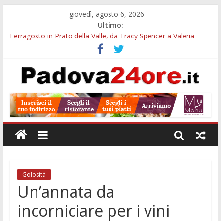
giovedì, agosto 6, 2026
Ultimo:
Ferragosto in Prato della Valle, da Tracy Spencer a Valeria
Rossi: musica e fuochi
Euganea Film Festival 2026: 49 opere e 18 anteprime nei Colli
Euganei
Notturni padovani al Museo della Natura e dell’Uomo: date e
biglietti
Organi in 3D al MUSME: il corpo umano si esplora con i visori
VR
Musei gratis a Padova per tutto agosto: chi entra e quali sedi
visitare
Golosità
Un’annata da
incorniciare per i vini