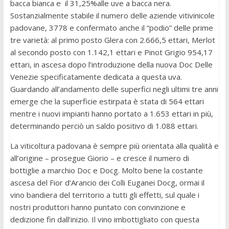
bacca bianca e il 31,25%alle uve a bacca nera.
Sostanzialmente stabile il numero delle aziende vitivinicole
padovane, 3778 e confermato anche il “podio” delle prime
tre varietà: al primo posto Glera con 2.666,5 ettari, Merlot
al secondo posto con 1.142,1 ettari e Pinot Grigio 954,17
ettari, in ascesa dopo l’introduzione della nuova Doc Delle
Venezie specificatamente dedicata a questa uva.
Guardando all’andamento delle superfici negli ultimi tre anni
emerge che la superficie estirpata è stata di 564 ettari
mentre i nuovi impianti hanno portato a 1.653 ettari in più,
determinando perciò un saldo positivo di 1.088 ettari.
La viticoltura padovana è sempre più orientata alla qualità e
all’origine – prosegue Giorio – e cresce il numero di
bottiglie a marchio Doc e Docg. Molto bene la costante
ascesa del Fior d’Arancio dei Colli Euganei Docg, ormai il
vino bandiera del territorio a tutti gli effetti, sul quale i
nostri produttori hanno puntato con convinzione e
dedizione fin dall’inizio. Il vino imbottigliato con questa