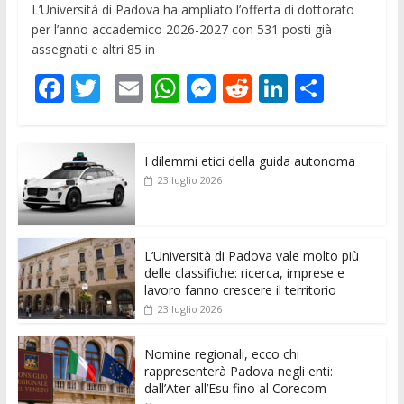
L’Università di Padova ha ampliato l’offerta di dottorato
per l’anno accademico 2026-2027 con 531 posti già
assegnati e altri 85 in
F
T
E
W
M
R
Li
C
ac
w
m
h
e
e
n
o
e
itt
ai
at
ss
d
k
n
I dilemmi etici della guida autonoma
b
er
l
s
e
di
e
di
23 luglio 2026
o
A
n
t
dI
vi
o
p
g
n
di
k
p
er
L’Università di Padova vale molto più
delle classifiche: ricerca, imprese e
lavoro fanno crescere il territorio
23 luglio 2026
Nomine regionali, ecco chi
rappresenterà Padova negli enti:
dall’Ater all’Esu fino al Corecom