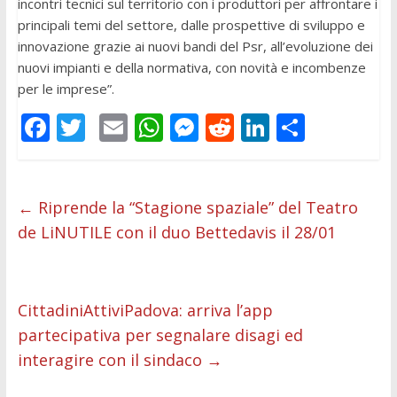
incontri tecnici sul territorio con i produttori per affrontare i
principali temi del settore, dalle prospettive di sviluppo e
innovazione grazie ai nuovi bandi del Psr, all’evoluzione dei
nuovi impianti e della normativa, con novità e incombenze
per le imprese”.
F
T
E
W
M
R
Li
C
ac
w
m
h
e
e
n
o
e
itt
ai
at
ss
d
k
n
b
er
l
s
e
di
e
di
←
Riprende la “Stagione spaziale” del Teatro
de LiNUTILE con il duo Bettedavis il 28/01
o
A
n
t
dI
vi
o
p
g
n
di
k
p
er
CittadiniAttiviPadova: arriva l’app
partecipativa per segnalare disagi ed
interagire con il sindaco
→