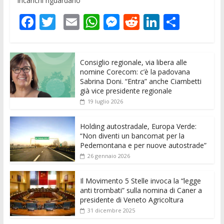
incarichi riguardano
F
T
E
W
M
R
Li
C
ac
w
m
h
e
e
n
o
e
itt
ai
at
ss
d
k
n
Consiglio regionale, via libera alle
b
er
l
s
e
di
e
di
nomine Corecom: c’è la padovana
o
A
n
t
dI
vi
Sabrina Doni. “Entra” anche Ciambetti
già vice presidente regionale
o
p
g
n
di
19 luglio 2026
k
p
er
Holding autostradale, Europa Verde:
“Non diventi un bancomat per la
Pedemontana e per nuove autostrade”
26 gennaio 2026
Il Movimento 5 Stelle invoca la “legge
anti trombati” sulla nomina di Caner a
presidente di Veneto Agricoltura
31 dicembre 2025