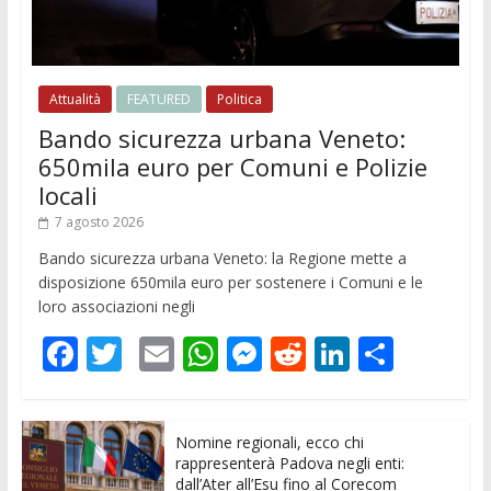
Attualità
FEATURED
Politica
Bando sicurezza urbana Veneto:
650mila euro per Comuni e Polizie
locali
7 agosto 2026
Bando sicurezza urbana Veneto: la Regione mette a
disposizione 650mila euro per sostenere i Comuni e le
loro associazioni negli
F
T
E
W
M
R
Li
C
ac
w
m
h
e
e
n
o
e
itt
ai
at
ss
d
k
n
Nomine regionali, ecco chi
b
er
l
s
e
di
e
di
rappresenterà Padova negli enti:
dall’Ater all’Esu fino al Corecom