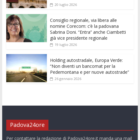
o
A
n
t
dI
vi
20 luglio 2026
o
p
g
n
di
k
p
er
Consiglio regionale, via libera alle
nomine Corecom: c’è la padovana
Sabrina Doni. “Entra” anche Ciambetti
già vice presidente regionale
19 luglio 2026
Holding autostradale, Europa Verde:
“Non diventi un bancomat per la
Pedemontana e per nuove autostrade”
26 gennaio 2026
Padova24ore
Per contattare la redazione di Padova24ore.it manda una mail