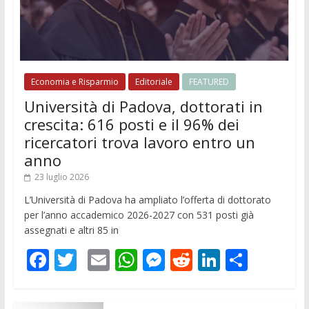
Economia e Risparmio
Editoriale
FEATURED
Università di Padova, dottorati in
crescita: 616 posti e il 96% dei
ricercatori trova lavoro entro un
anno
23 luglio 2026
L’Università di Padova ha ampliato l’offerta di dottorato
per l’anno accademico 2026-2027 con 531 posti già
assegnati e altri 85 in
F
T
E
W
M
R
Li
C
ac
w
m
h
e
e
n
o
e
itt
ai
at
ss
d
k
n