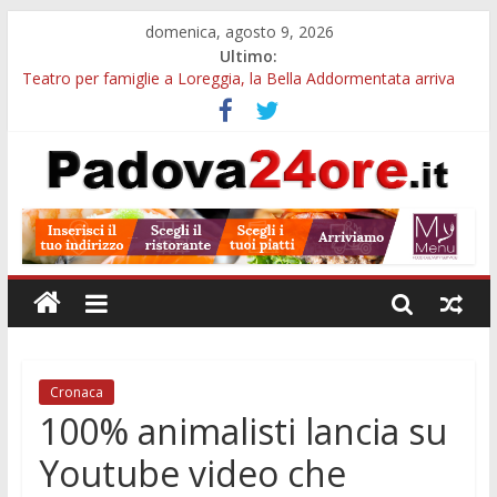
domenica, agosto 9, 2026
Ultimo:
Teatro per famiglie a Loreggia, la Bella Addormentata arriva
sul palco domenica sera
Galleria Cavour, cento opere di Diana Migliorato tra colore,
poesia e musica a Padova
Cinema Arena Romana, stasera la commedia di Antonio
Albanese sotto le stelle a Padova
Campo San Martino, il Museo della civiltà contadina apre gratis
durante la sagra
Notizie di Padova alle ore 10: Notte del Volo sold out, Tribano
e festa oggi a Teolo
Cronaca
100% animalisti lancia su
Youtube video che