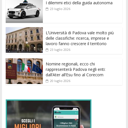
I dilemmi etici della guida autonoma
b
er
l
s
e
di
e
di
23 luglio 2026
o
A
n
t
dI
vi
o
p
g
n
di
k
p
er
L’Università di Padova vale molto più
delle classifiche: ricerca, imprese e
lavoro fanno crescere il territorio
23 luglio 2026
Nomine regionali, ecco chi
rappresenterà Padova negli enti:
dall’Ater all’Esu fino al Corecom
20 luglio 2026