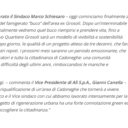
arato il Sindaco Marco Schiesaro
– oggi cominciamo finalmente 
del famigerato “buco” dell’area ex Grosoli. Dopo un’interminabile
nalmente vedremo quel buco riempirsi e prendere vita, fino a
 Quartiere Grosoli sarà un modello di vivibilità e sostenibilità
 giorno, le qualità di un progetto atteso da tre decenni, che far
nostri nipoti. I prossimi mesi saranno un periodo emozionante, che
ratori e tutta la cittadinanza di Cadoneghe: una comunità
difficoltà degli ultimi anni, rimboccandosi le maniche e
gi. – commenta il
Vice Presidente di Alì S.p.A., Gianni Canella
–
riqualificazione di un’area di Cadoneghe che tornerà a vivere.
o e il Vice sindaco con cui abbiamo lavorato intensamente per la
getto di rigenerazione urbana ha una forte connotazione green e
accogliere la cittadinanza.”