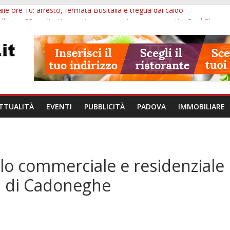
lle ore 10: arresto, fermata Busitalia e tregua dal caldo
alle ore 23: maltrattamenti, arresto a Limena e progetto Cool Shop
bana Veneto: 650mila euro per Comuni e Polizie locali
ivo Padova: più controlli su strade, stazioni e treni
ubblico Veneto: 200 euro per l’abbonamento annuale
TTUALITÀ
EVENTI
PUBBLICITÀ
PADOVA
IMMOBILIARE
olo commerciale e residenziale
li di Cadoneghe