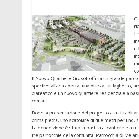
Ci
ri
Il
in
uf
in
me
co
Il Nuovo Quartiere Grosoli offrirà un grande parco 
sportive all’aria aperta, una piazza, un laghetto, 
plateatico e un nuovo quartiere residenziale a bas
comuni.
Dopo la presentazione del progetto alla cittadinanza
prima pietra, uno scatolare di due metri per uno, sig
La benedizione è stata impartita al cantiere e a tu
tre parrocchie della comunità, Parrocchia di Mejan