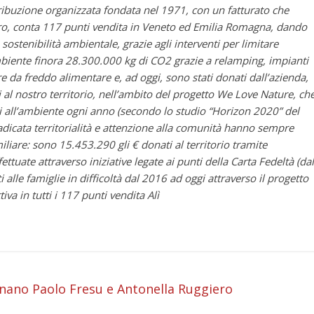
ribuzione organizzata fondata nel 1971, con un fatturato che
euro, conta 117 punti vendita in Veneto ed Emilia Romagna, dando
sostenibilità ambientale, grazie agli interventi per limitare
l’ambiente finora 28.300.000 kg di CO2 grazie a relamping, impianti
ore da freddo alimentare e, ad oggi, sono stati donati dall’azienda,
i al nostro territorio, nell’ambito del progetto We Love Nature, ch
i all’ambiente ogni anno (secondo lo studio “Horizon 2020” del
adicata territorialità e attenzione alla comunità hanno sempre
iliare: sono 15.453.290 gli € donati al territorio tramite
ttuate attraverso iniziative legate ai punti della Carta Fedeltà (dal
alle famiglie in difficoltà dal 2016 ad oggi attraverso il progetto
iva in tutti i 117 punti vendita Alì
i
ornano Paolo Fresu e Antonella Ruggiero