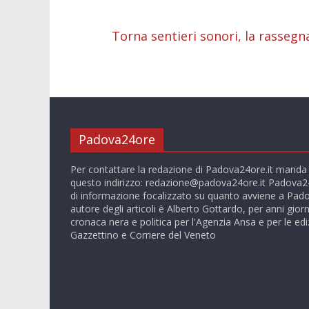
o
A
n
t
dI
v
o
p
g
n
d
Torna sentieri sonori, la rassegna
k
p
er
Padova24ore
Per contattare la redazione di Padova24ore.it manda
questo indirizzo:
redazione@padova24ore.it
Padova24
di informazione focalizzato su quanto avviene a Pado
autore degli articoli è Alberto Gottardo, per anni giorn
cronaca nera e politica per l'Agenzia Ansa e per le ediz
Gazzettino e Corriere del Veneto