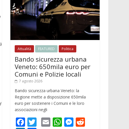
a
à
Attualità
FEATURED
Politica
Bando sicurezza urbana
Veneto: 650mila euro per
Comuni e Polizie locali
7 agosto 2026
Bando sicurezza urbana Veneto: la
Regione mette a disposizione 650mila
euro per sostenere i Comuni e le loro
d
associazioni negli
F
T
E
W
M
R