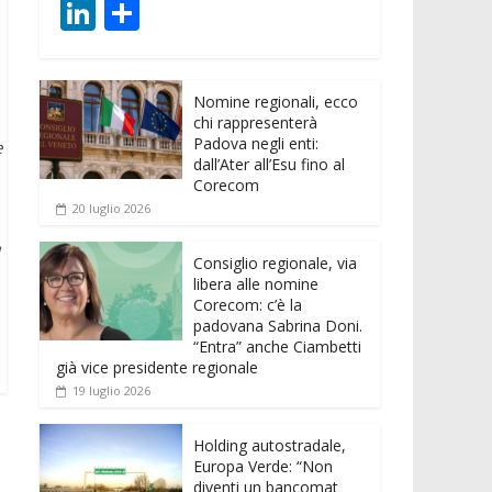
ac
w
m
h
e
e
Li
C
e
itt
ai
at
ss
d
n
o
b
er
l
s
e
di
k
n
o
A
n
t
Nomine regionali, ecco
e
di
chi rappresenterà
o
p
g
dI
vi
Padova negli enti:
e
dall’Ater all’Esu fino al
k
p
er
n
di
Corecom
20 luglio 2026
Consiglio regionale, via
libera alle nomine
Corecom: c’è la
padovana Sabrina Doni.
“Entra” anche Ciambetti
già vice presidente regionale
19 luglio 2026
Holding autostradale,
Europa Verde: “Non
diventi un bancomat