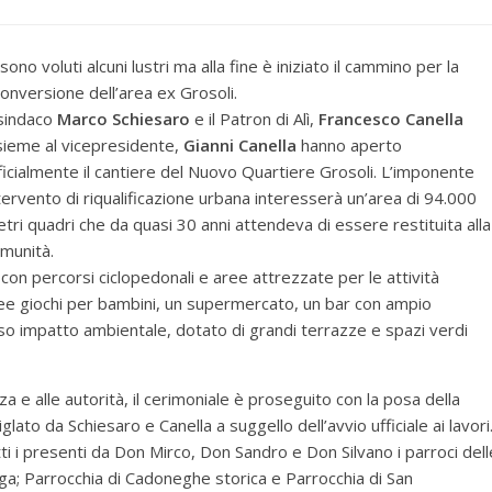
 sono voluti alcuni lustri ma alla fine è iniziato il cammino per la
conversione dell’area ex Grosoli.
 sindaco
Marco Schiesaro
e il Patron di Alì,
Francesco Canella
sieme al vicepresidente,
Gianni Canella
hanno aperto
ficialmente il cantiere del Nuovo Quartiere Grosoli. L’imponente
tervento di riqualificazione urbana interesserà un’area di 94.000
tri quadri che da quasi 30 anni attendeva di essere restituita alla
munità.
con percorsi ciclopedonali e aree attrezzate per le attività
aree giochi per bambini, un supermercato, un bar con ampio
so impatto ambientale, dotato di grandi terrazze e spazi verdi
 e alle autorità, il cerimoniale è proseguito con la posa della
lato da Schiesaro e Canella a suggello dell’avvio ufficiale ai lavori
tti i presenti da Don Mirco, Don Sandro e Don Silvano i parroci dell
iga; Parrocchia di Cadoneghe storica e Parrocchia di San