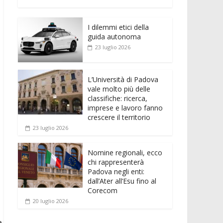
e
itt
ai
at
ss
d
n
o
b
er
l
s
e
di
k
n
o
A
n
t
I dilemmi etici della
e
di
guida autonoma
o
p
g
dI
vi
23 luglio 2026
k
p
er
n
di
L’Università di Padova
vale molto più delle
classifiche: ricerca,
imprese e lavoro fanno
crescere il territorio
23 luglio 2026
Nomine regionali, ecco
chi rappresenterà
Padova negli enti:
dall’Ater all’Esu fino al
Corecom
20 luglio 2026
e