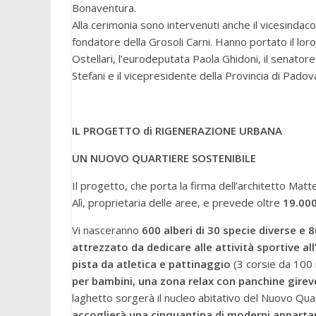
Bonaventura.
Alla cerimonia sono intervenuti anche il vicesinda
fondatore della Grosoli Carni. Hanno portato il loro 
Ostellari, l’eurodeputata Paola Ghidoni, il senator
Stefani e il vicepresidente della Provincia di Pado
IL PROGETTO di RIGENERAZIONE URBANA
UN NUOVO QUARTIERE SOSTENIBILE
Il progetto, che porta la firma dell’architetto Mat
Alì, proprietaria delle aree, e prevede oltre
19.000
Vi nasceranno
600 alberi di 30 specie diverse e 
attrezzato da dedicare alle attività sportive all’
pista da atletica e pattinaggio
(3 corsie da 100 
per bambini, una zona relax con panchine girevo
laghetto sorgerà il nucleo abitativo del Nuovo Qua
accoglierà una cinquantina di moderni appartam