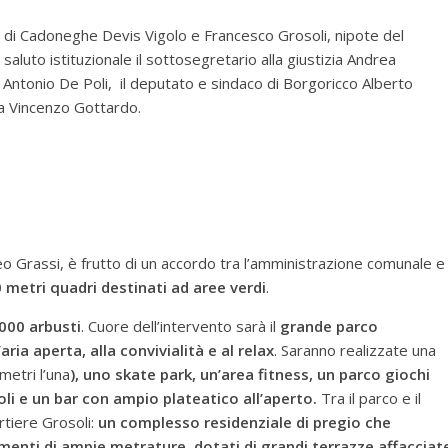
co di Cadoneghe Devis Vigolo e Francesco Grosoli, nipote del
saluto istituzionale il sottosegretario alla giustizia Andrea
e Antonio De Poli, il deputato e sindaco di Borgoricco Alberto
va Vincenzo Gottardo.
teo Grassi, è frutto di un accordo tra l’amministrazione comunale e
 metri quadri destinati ad aree verdi
.
8000 arbusti
. Cuore dell’intervento sarà il
grande parco
aria aperta, alla convivialità e al relax
. Saranno realizzate una
metri l’una
), uno skate park, un’area fitness, un parco giochi
li e un bar con ampio plateatico all’aperto.
Tra il parco e il
rtiere Grosoli:
un complesso residenziale di pregio che
enti di ampie metrature, dotati di grandi terrazze affacciat