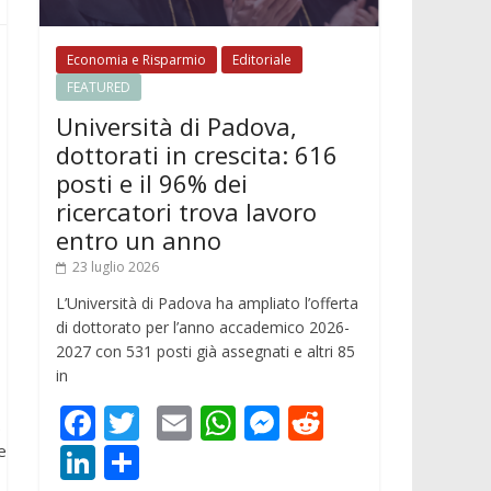
Economia e Risparmio
Editoriale
FEATURED
Università di Padova,
dottorati in crescita: 616
posti e il 96% dei
ricercatori trova lavoro
entro un anno
23 luglio 2026
L’Università di Padova ha ampliato l’offerta
di dottorato per l’anno accademico 2026-
2027 con 531 posti già assegnati e altri 85
in
F
T
E
W
M
R
.
ac
w
m
h
e
e
Li
C
e