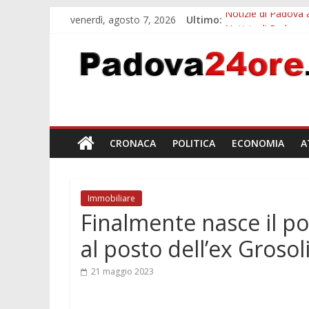
venerdì, agosto 7, 2026
Ultimo:
Notizie di Padova a
Notizie di Padova 
Bando sicurezza ur
Sicurezza esodo est
Bonus trasporto p
CRONACA
POLITICA
ECONOMIA
A
Immobiliare
Finalmente nasce il p
al posto dell’ex Groso
21 maggio 2023