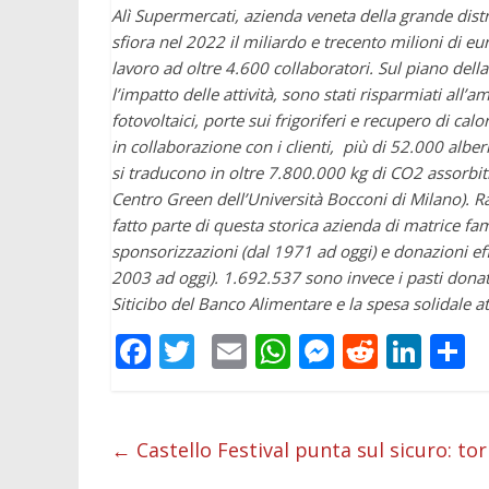
Alì Supermercati, azienda veneta della grande dist
sfiora nel 2022 il miliardo e trecento milioni di 
lavoro ad oltre 4.600 collaboratori. Sul piano della 
l’impatto delle attività, sono stati risparmiati al
fotovoltaici, porte sui frigoriferi e recupero di cal
in collaborazione con i clienti, più di 52.000 alber
si traducono in oltre 7.800.000 kg di CO2 assorbit
Centro Green dell’Università Bocconi di Milano). R
fatto parte di questa storica azienda di matrice fam
sponsorizzazioni (dal 1971 ad oggi) e donazioni effe
2003 ad oggi). 1.692.537 sono invece i pasti donati 
Siticibo del Banco Alimentare e la spesa solidale att
F
T
E
W
M
R
Li
C
ac
w
m
h
e
e
n
o
e
itt
ai
at
ss
d
k
n
b
er
l
s
e
di
e
d
←
Castello Festival punta sul sicuro: t