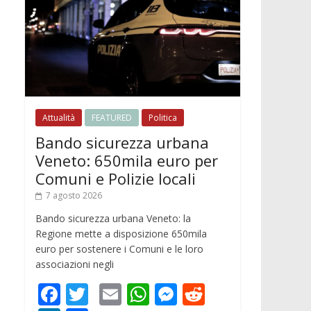
Attualità
FEATURED
Politica
Bando sicurezza urbana
Veneto: 650mila euro per
Comuni e Polizie locali
7 agosto 2026
Bando sicurezza urbana Veneto: la
Regione mette a disposizione 650mila
euro per sostenere i Comuni e le loro
associazioni negli
F
T
E
W
M
R