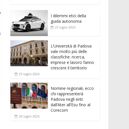
e
itt
ai
at
ss
d
n
o
b
er
l
s
e
di
k
n
D
o
A
n
t
I dilemmi etici della
e
di
guida autonoma
o
p
g
dI
vi
23 luglio 2026
i
k
p
er
n
di
L’Università di Padova
vale molto più delle
classifiche: ricerca,
imprese e lavoro fanno
crescere il territorio
23 luglio 2026
Nomine regionali, ecco
chi rappresenterà
Padova negli enti:
dall’Ater all’Esu fino al
Corecom
20 luglio 2026