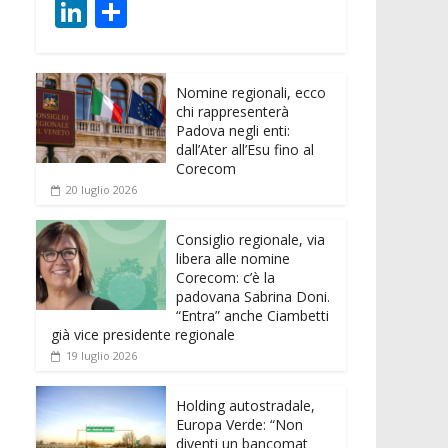
ac
w
m
h
e
e
Li
C
e
itt
ai
at
ss
d
n
o
b
er
l
s
e
di
k
n
o
A
n
t
Nomine regionali, ecco
e
di
chi rappresenterà
o
p
g
dI
vi
Padova negli enti:
dall’Ater all’Esu fino al
k
p
er
n
di
Corecom
20 luglio 2026
Consiglio regionale, via
libera alle nomine
Corecom: c’è la
padovana Sabrina Doni.
“Entra” anche Ciambetti
già vice presidente regionale
19 luglio 2026
Holding autostradale,
Europa Verde: “Non
diventi un bancomat