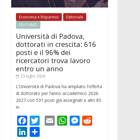
Economia e Risparmio
Editoriale
FEATURED
Università di Padova,
dottorati in crescita: 616
posti e il 96% dei
ricercatori trova lavoro
entro un anno
23 luglio 2026
L’Università di Padova ha ampliato l’offerta
di dottorato per l’anno accademico 2026-
2027 con 531 posti già assegnati e altri 85
in
F
T
E
W
M
R
ac
w
m
h
e
e
Li
C