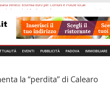
bana Veneto: 650mila euro per Comuni e Polizie locali
use le domande: 2,5 milioni per formare nuove competenze in Venet
zergrande: astronomia, musica e sapori al Casone Azzurro
lle ore 10: censimento a Monselice, arresto antidroga e siccità
alle ore 23: maltrattamenti, arresto a Limena e progetto Cool Shop
TTUALITÀ
EVENTI
PUBBLICITÀ
PADOVA
IMMOBILIARE
nta la “perdita” di Calearo