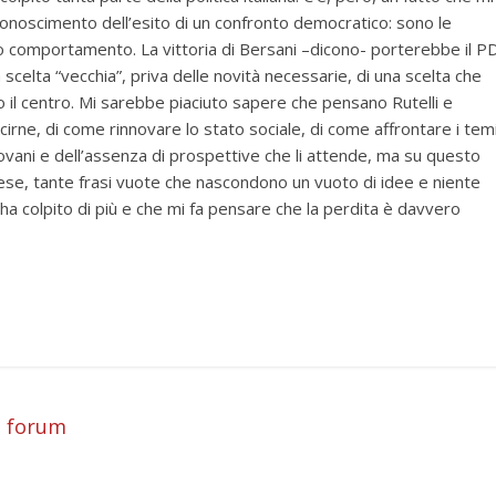
iconoscimento dell’esito di un confronto democratico: sono le
 comportamento. La vittoria di Bersani –dicono- porterebbe il P
scelta “vecchia”, priva delle novità necessarie, di una scelta che
o il centro. Mi sarebbe piaciuto sapere che pensano Rutelli e
scirne, di come rinnovare lo stato sociale, di come affrontare i tem
giovani e dell’assenza di prospettive che li attende, ma su questo
hese, tante frasi vuote che nascondono un vuoto di idee e niente
ha colpito di più e che mi fa pensare che la perdita è davvero
i
d forum
i