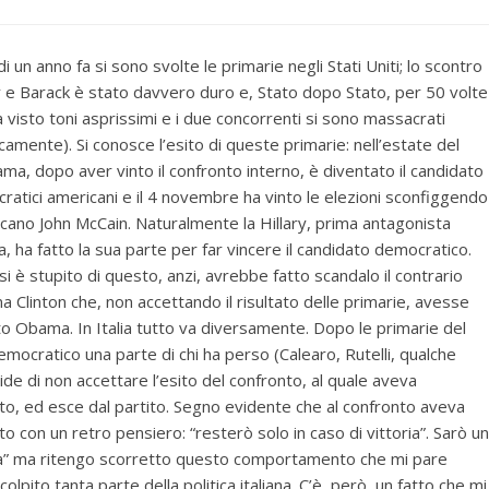
i un anno fa si sono svolte le primarie negli Stati Uniti; lo scontro
ry e Barack è stato davvero duro e, Stato dopo Stato, per 50 volte
a visto toni asprissimi e i due concorrenti si sono massacrati
camente). Si conosce l’esito di queste primarie: nell’estate del
a, dopo aver vinto il confronto interno, è diventato il candidato
ratici americani e il 4 novembre ha vinto le elezioni sconfiggendo
licano John McCain. Naturalmente la Hillary, prima antagonista
a, ha fatto la sua parte per far vincere il candidato democratico.
i è stupito di questo, anzi, avrebbe fatto scandalo il contrario
a Clinton che, non accettando il risultato delle primarie, avesse
o Obama. In Italia tutto va diversamente. Dopo le primarie del
emocratico una parte di chi ha perso (Calearo, Rutelli, qualche
ide di non accettare l’esito del confronto, al quale aveva
to, ed esce dal partito. Segno evidente che al confronto aveva
o con un retro pensiero: “resterò solo in caso di vittoria”. Sarò un
a” ma ritengo scorretto questo comportamento che mi pare
ito tanta parte della politica italiana. C’è, però, un fatto che mi