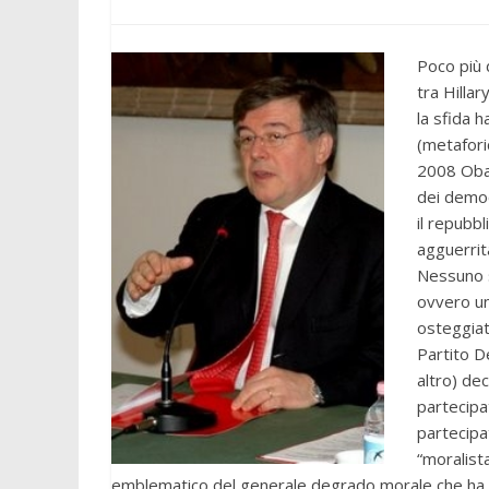
Poco più d
tra Hilla
la sfida h
(metafori
2008 Obam
dei democ
il repubb
agguerrit
Nessuno s
ovvero un
osteggiat
Partito D
altro) dec
partecipa
partecipat
“moralist
emblematico del generale degrado morale che ha colp