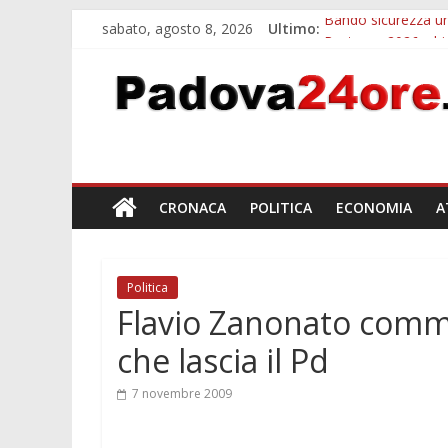
sabato, agosto 8, 2026
Ultimo:
Bando sicurezza ur
Restauro 2026, chi
Calici di Stelle Ar
Notizie di Padova a
Notizie di Padova 
CRONACA
POLITICA
ECONOMIA
A
Politica
Flavio Zanonato comme
che lascia il Pd
7 novembre 2009