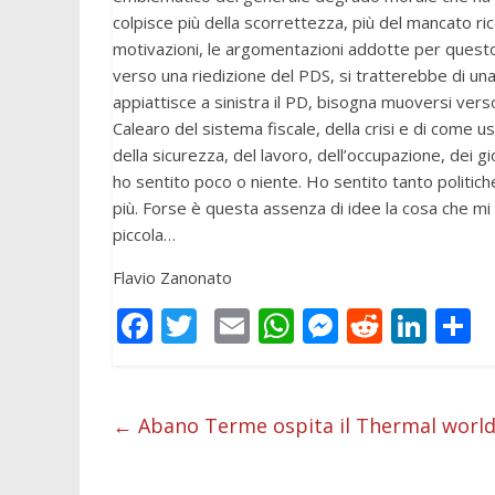
colpisce più della scorrettezza, più del mancato r
motivazioni, le argomentazioni addotte per questo
verso una riedizione del PDS, si tratterebbe di una 
appiattisce a sinistra il PD, bisogna muoversi vers
Calearo del sistema fiscale, della crisi e di come u
della sicurezza, del lavoro, dell’occupazione, dei 
ho sentito poco o niente. Ho sentito tanto politic
più. Forse è questa assenza di idee la cosa che mi 
piccola…
Flavio Zanonato
F
T
E
W
M
R
Li
C
ac
w
m
h
e
e
n
o
e
itt
ai
at
ss
d
k
n
b
er
l
s
e
di
e
d
←
Abano Terme ospita il Thermal worl
o
A
n
t
dI
v