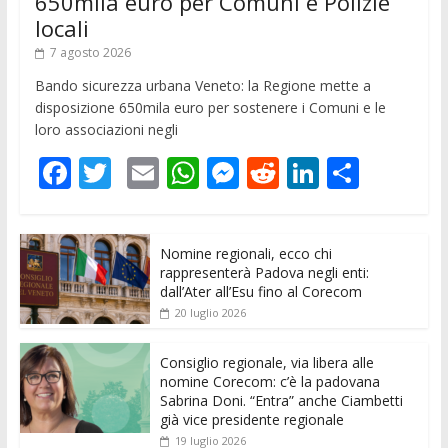
650mila euro per Comuni e Polizie
locali
7 agosto 2026
Bando sicurezza urbana Veneto: la Regione mette a
disposizione 650mila euro per sostenere i Comuni e le
loro associazioni negli
F
T
E
W
M
R
Li
C
ac
w
m
h
e
e
n
o
e
itt
ai
at
ss
d
k
n
Nomine regionali, ecco chi
b
er
l
s
e
di
e
di
rappresenterà Padova negli enti:
o
A
n
t
dI
vi
dall’Ater all’Esu fino al Corecom
20 luglio 2026
o
p
g
n
di
k
p
er
Consiglio regionale, via libera alle
nomine Corecom: c’è la padovana
Sabrina Doni. “Entra” anche Ciambetti
già vice presidente regionale
19 luglio 2026