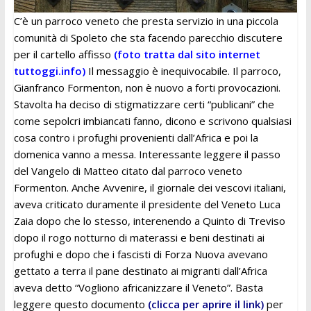
C’è un parroco veneto che presta servizio in una piccola
comunità di Spoleto che sta facendo parecchio discutere
per il cartello affisso
(foto tratta dal sito internet
tuttoggi.info)
Il messaggio è inequivocabile. Il parroco,
Gianfranco Formenton, non è nuovo a forti provocazioni.
Stavolta ha deciso di stigmatizzare certi “publicani” che
come sepolcri imbiancati fanno, dicono e scrivono qualsiasi
cosa contro i profughi provenienti dall’Africa e poi la
domenica vanno a messa. Interessante leggere il passo
del Vangelo di Matteo citato dal parroco veneto
Formenton. Anche Avvenire, il giornale dei vescovi italiani,
aveva criticato duramente il presidente del Veneto Luca
Zaia dopo che lo stesso, interenendo a Quinto di Treviso
dopo il rogo notturno di materassi e beni destinati ai
profughi e dopo che i fascisti di Forza Nuova avevano
gettato a terra il pane destinato ai migranti dall’Africa
aveva detto “Vogliono africanizzare il Veneto”. Basta
leggere questo documento
(clicca per aprire il link)
per