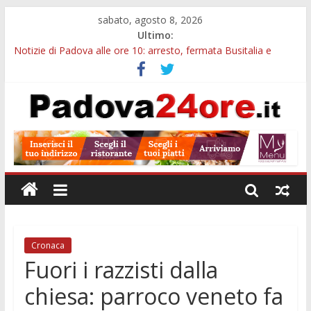
sabato, agosto 8, 2026
Ultimo:
Notizie di Padova alle ore 10: arresto, fermata Busitalia e
tregua dal caldo
Notizie di Padova alle ore 23: maltrattamenti, arresto a
Limena e progetto Cool Shop
Bando sicurezza urbana Veneto: 650mila euro per Comuni e
Polizie locali
Sicurezza esodo estivo Padova: più controlli su strade, stazioni
e treni
Bonus trasporto pubblico Veneto: 200 euro per l’abbonamento
annuale
Cronaca
Fuori i razzisti dalla
chiesa: parroco veneto fa