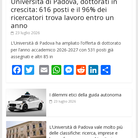
Università di Padova, dottorati in
crescita: 616 posti e il 96% dei
ricercatori trova lavoro entro un
anno
23 luglio 2026
L’Università di Padova ha ampliato l’offerta di dottorato
per l’anno accademico 2026-2027 con 531 posti già
assegnati e altri 85 in
F
T
E
W
M
R
Li
C
ac
w
m
h
e
e
n
o
e
itt
ai
at
ss
d
k
n
I dilemmi etici della guida autonoma
b
er
l
s
e
di
e
di
23 luglio 2026
o
A
n
t
dI
vi
o
p
g
n
di
k
p
er
L’Università di Padova vale molto più
delle classifiche: ricerca, imprese e