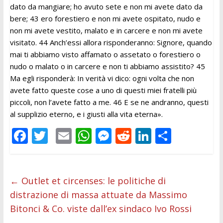
dato da mangiare; ho avuto sete e non mi avete dato da
bere; 43 ero forestiero e non mi avete ospitato, nudo e
non mi avete vestito, malato e in carcere e non mi avete
visitato. 44 Anch’essi allora risponderanno: Signore, quando
mai ti abbiamo visto affamato o assetato o forestiero o
nudo o malato o in carcere e non ti abbiamo assistito? 45
Ma egli risponderà: In verità vi dico: ogni volta che non
avete fatto queste cose a uno di questi miei fratelli
più
piccoli, non l’avete fatto a me. 46 E se ne andranno, questi
al supplizio eterno, e i giusti alla vita eterna».
F
T
E
W
M
R
Li
C
ac
w
m
h
e
e
n
o
e
itt
ai
at
ss
d
k
n
b
er
l
s
e
di
e
di
←
Outlet et circenses: le politiche di
distrazione di massa attuate da Massimo
o
A
n
t
dI
vi
Bitonci & Co. viste dall’ex sindaco Ivo Rossi
o
p
g
n
di