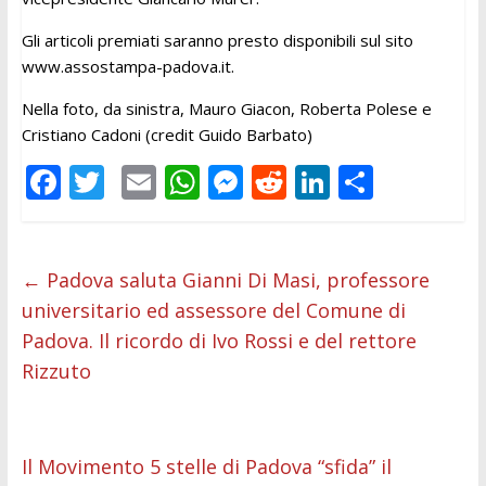
Gli articoli premiati saranno presto disponibili sul sito
www.assostampa-padova.it.
Nella foto, da sinistra, Mauro Giacon, Roberta Polese e
Cristiano Cadoni (credit Guido Barbato)
F
T
E
W
M
R
Li
C
ac
w
m
h
e
e
n
o
e
itt
ai
at
ss
d
k
n
b
er
l
s
e
di
e
di
←
Padova saluta Gianni Di Masi, professore
universitario ed assessore del Comune di
o
A
n
t
dI
vi
Padova. Il ricordo di Ivo Rossi e del rettore
o
p
g
n
di
Rizzuto
k
p
er
Il Movimento 5 stelle di Padova “sfida” il