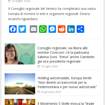
20 luglio 2026
Il Consiglio regionale del Veneto ha completato una vasta
tornata di nomine in enti e organismi regionali. Diversi
incarichi riguardano
F
T
E
W
M
R
Li
C
ac
w
m
h
e
e
n
o
e
itt
ai
at
ss
d
k
n
Consiglio regionale, via libera alle
b
er
l
s
e
di
e
di
nomine Corecom: c’è la padovana
o
A
n
t
dI
vi
Sabrina Doni. “Entra” anche Ciambetti
già vice presidente regionale
o
p
g
n
di
19 luglio 2026
k
p
er
Holding autostradale, Europa Verde:
“Non diventi un bancomat per la
Pedemontana e per nuove autostrade”
26 gennaio 2026
Il Movimento 5 Stelle invoca la “legge