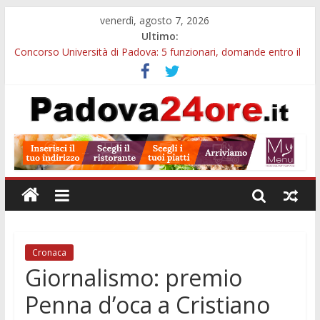
venerdì, agosto 7, 2026
Ultimo:
Concorso Università di Padova: 5 funzionari, domande entro il
7 agosto
Notizie di Padova alle ore 10: arresto, fermata Busitalia e
tregua dal caldo
Slow Looking agli Eremitani: un’ora per osservare davvero
un’opera
Notizie di Padova alle ore 21: lavoratore morto, credito sul
gasolio e IA nei Comuni
Orto Botanico Padova: visite ed escursioni fino a settembre
Cronaca
Giornalismo: premio
Penna d’oca a Cristiano