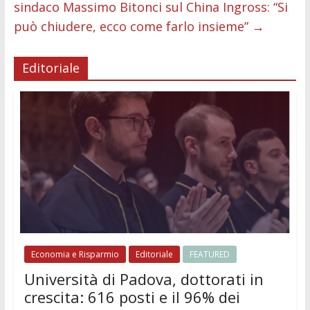
sindaco Massimo Bitonci sul China Ingross: “Si
può chiudere, ecco come farlo insieme”
→
Editoriale
Economia e Risparmio
Editoriale
FEATURED
Università di Padova, dottorati in
crescita: 616 posti e il 96% dei