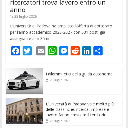
ricercatori trova lavoro entro un
anno
23 luglio 2026
L’Università di Padova ha ampliato l’offerta di dottorato
per l’anno accademico 2026-2027 con 531 posti già
assegnati e altri 85 in
F
T
E
W
M
R
Li
C
ac
w
m
h
e
e
n
o
e
itt
ai
at
ss
d
k
n
I dilemmi etici della guida autonoma
b
er
l
s
e
di
e
di
23 luglio 2026
o
A
n
t
dI
vi
o
p
g
n
di
k
p
er
L’Università di Padova vale molto più
delle classifiche: ricerca, imprese e
lavoro fanno crescere il territorio
23 luglio 2026