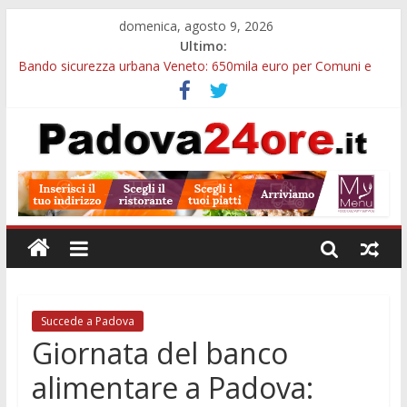
domenica, agosto 9, 2026
Ultimo:
Bando sicurezza urbana Veneto: 650mila euro per Comuni e
Polizie locali
Restauro 2026, chiuse le domande: 2,5 milioni per formare
nuove competenze in Veneto
Calici di Stelle Arzergrande: astronomia, musica e sapori al
Casone Azzurro
Notizie di Padova alle ore 10: censimento a Monselice, arresto
antidroga e siccità
Notizie di Padova alle ore 23: maltrattamenti, arresto a
Limena e progetto Cool Shop
Succede a Padova
Giornata del banco
alimentare a Padova: