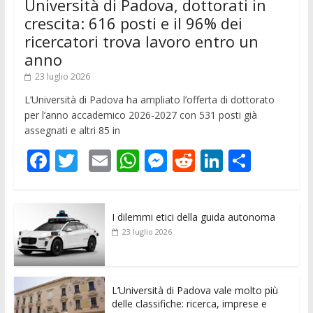
Università di Padova, dottorati in
crescita: 616 posti e il 96% dei
ricercatori trova lavoro entro un
anno
23 luglio 2026
L’Università di Padova ha ampliato l’offerta di dottorato
per l’anno accademico 2026-2027 con 531 posti già
assegnati e altri 85 in
F
T
E
W
M
R
Li
C
ac
w
m
h
e
e
n
o
e
itt
ai
at
ss
d
k
n
I dilemmi etici della guida autonoma
b
er
l
s
e
di
e
di
23 luglio 2026
o
A
n
t
dI
vi
o
p
g
n
di
k
p
er
L’Università di Padova vale molto più
delle classifiche: ricerca, imprese e