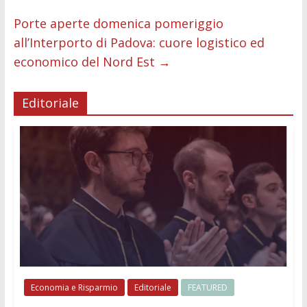
Porte aperte domenica pomeriggio
all’Interporto di Padova: cuore logistico ed
economico del Nord Est
→
Editoriale
Economia e Risparmio
Editoriale
FEATURED