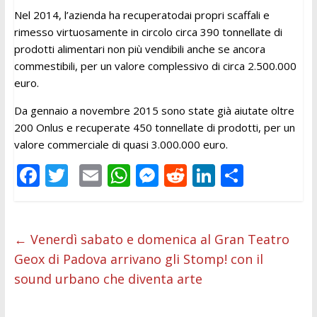
Nel 2014, l’azienda ha recuperatodai propri scaffali e
rimesso virtuosamente in circolo circa 390 tonnellate di
prodotti alimentari non più vendibili anche se ancora
commestibili, per un valore complessivo di circa 2.500.000
euro.
Da gennaio a novembre 2015 sono state già aiutate oltre
200 Onlus e recuperate 450 tonnellate di prodotti, per un
valore commerciale di quasi 3.000.000 euro.
F
T
E
W
M
R
Li
C
ac
w
m
h
e
e
n
o
e
itt
ai
at
ss
d
k
n
b
er
l
s
e
di
e
di
←
Venerdì sabato e domenica al Gran Teatro
Geox di Padova arrivano gli Stomp! con il
o
A
n
t
dI
vi
sound urbano che diventa arte
o
p
g
n
di
k
p
er