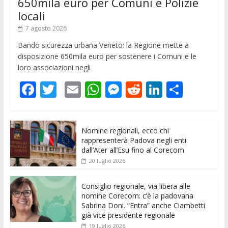
650mila euro per Comuni e Polizie
locali
7 agosto 2026
Bando sicurezza urbana Veneto: la Regione mette a
disposizione 650mila euro per sostenere i Comuni e le
loro associazioni negli
F
T
E
W
M
R
Li
C
ac
w
m
h
e
e
n
o
e
itt
ai
at
ss
d
k
n
Nomine regionali, ecco chi
b
er
l
s
e
di
e
di
rappresenterà Padova negli enti:
o
A
n
t
dI
vi
dall’Ater all’Esu fino al Corecom
20 luglio 2026
o
p
g
n
di
k
p
er
Consiglio regionale, via libera alle
nomine Corecom: c’è la padovana
Sabrina Doni. “Entra” anche Ciambetti
già vice presidente regionale
19 luglio 2026