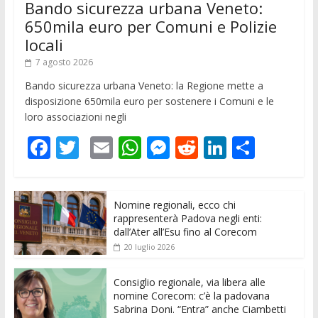
Bando sicurezza urbana Veneto:
650mila euro per Comuni e Polizie
locali
7 agosto 2026
Bando sicurezza urbana Veneto: la Regione mette a
disposizione 650mila euro per sostenere i Comuni e le
loro associazioni negli
F
T
E
W
M
R
Li
C
ac
w
m
h
e
e
n
o
e
itt
ai
at
ss
d
k
n
Nomine regionali, ecco chi
b
er
l
s
e
di
e
di
rappresenterà Padova negli enti:
o
A
n
t
dI
vi
dall’Ater all’Esu fino al Corecom
20 luglio 2026
o
p
g
n
di
k
p
er
Consiglio regionale, via libera alle
nomine Corecom: c’è la padovana
Sabrina Doni. “Entra” anche Ciambetti