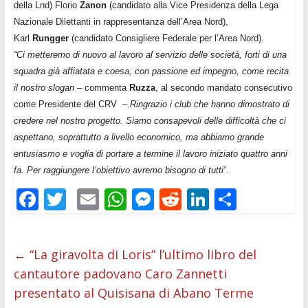
della Lnd) Florio
Zanon
(candidato alla Vice Presidenza della Lega
Nazionale Dilettanti in rappresentanza dell’Area Nord),
Karl
Rungger
(candidato Consigliere Federale per l’Area Nord).
“Ci metteremo di nuovo al lavoro al servizio delle società, forti di una
squadra già affiatata e coesa, con passione ed impegno, come recita
il nostro slogan
– commenta
Ruzza
, al secondo mandato consecutivo
come Presidente del CRV –.
Ringrazio i club che hanno dimostrato di
credere nel nostro progetto. Siamo consapevoli delle difficoltà che ci
aspettano, soprattutto a livello economico, ma abbiamo grande
entusiasmo e voglia di portare a termine il lavoro iniziato quattro anni
fa. Per raggiungere l’obiettivo avremo bisogno di tutti”
.
F
T
E
W
M
R
Li
C
ac
w
m
h
e
e
n
o
e
itt
ai
at
ss
d
k
n
←
“La giravolta di Loris” l’ultimo libro del
b
er
l
s
e
di
e
di
cantautore padovano Caro Zannetti
o
A
n
t
dI
vi
presentato al Quisisana di Abano Terme