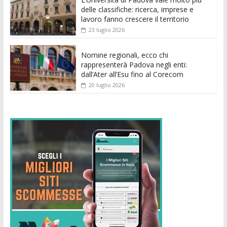
k
p
er
delle classifiche: ricerca, imprese e
lavoro fanno crescere il territorio
23 luglio 2026
Nomine regionali, ecco chi
rappresenterà Padova negli enti:
dall’Ater all’Esu fino al Corecom
20 luglio 2026