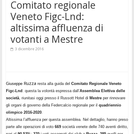
Comitato regionale
Veneto Figc-Lnd:
altissima affluenza di
votanti a Mestre
3 dicembre 2016
Ruzza
Giuseppe
resta alla guida del
Comitato Regionale Veneto
Figc-Lnd
: questa la volontà espressa dall’
Assemblea Elettiva delle
società
, riunitasi oggi presso il Russott Hotel di
Mestre
per rinnovare
gli organi di governo della Federcalcio regionale per il
quadriennio
olimpico 2016-2020
.
Altissima l’affluenza per questa assemblea. Nel dettaglio, hanno preso
parte alle operazioni di voto
669
società venete delle 740 aventi diritto,
pari al
90,53%
:
370
i voti assegnati dai club a
Ruzza
,
285
quelli per