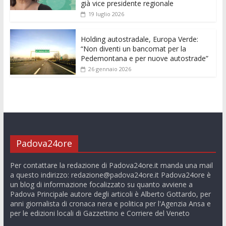
già vice presidente regionale
19 luglio 2026
Holding autostradale, Europa Verde:
“Non diventi un bancomat per la
Pedemontana e per nuove autostrade”
26 gennaio 2026
Padova24ore
Per contattare la redazione di Padova24ore.it manda una mail
a questo indirizzo:
redazione@padova24ore.it
Padova24ore è
un blog di informazione focalizzato su quanto avviene a
Padova Principale autore degli articoli è Alberto Gottardo, per
anni giornalista di cronaca nera e politica per l'Agenzia Ansa e
per le edizioni locali di Gazzettino e Corriere del Veneto