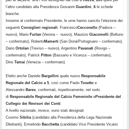
l’altro candidato alla Presidenza Giovanni
Guardini
,
6
le schede
bianche.
Insieme al confermato Presidente, le urne hanno sancito l’elezione dei
seguenti
Consiglieri regionali
: Francesco
Cecconello
(Padova –
nuovo), Mario
Furlan
(Verona – nuovo), Maurizio
Giacomelli
(Belluno
– confermato), Roberto
Mamerti
(San Donà/Portogruaro – confermato),
Dario
Ortolan
(Treviso – nuovo), Argentino
Pavanati
(Rovigo –
confermato), Patrick
Pitton
(Bassano e Vicenza – confermato),
Dino
Tamai
(Venezia – confermato).
Eletto anche Daniele
Bargellini
quale nuovo
Responsabile
Regionale del Calcio a 5
, così come
Paolo
Tosetto
e
Alessandro
Bares
, confermati, rispettivamente, nel ruolo
di
Responsabile Regionale del Calcio Femminile
e
Presidente del
Collegio dei Revisori dei Conti
.
A livello nazionale, invece, sono stati designati
Cosimo
Sibilia
(candidato alla Presidenza della Lega Nazionale
Dilettanti), Ermelindo
Bacchetta
(candidato Vice Presidente Vicario