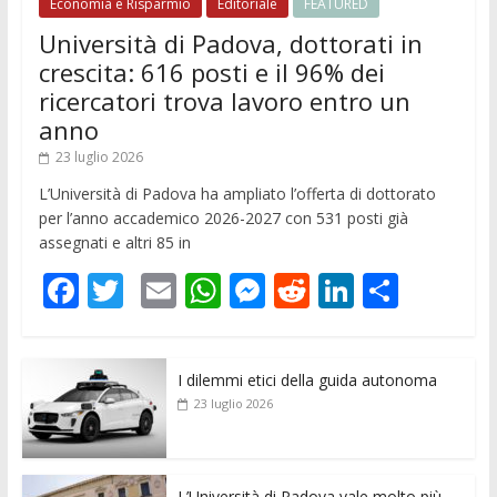
Economia e Risparmio
Editoriale
FEATURED
Università di Padova, dottorati in
crescita: 616 posti e il 96% dei
ricercatori trova lavoro entro un
anno
23 luglio 2026
L’Università di Padova ha ampliato l’offerta di dottorato
per l’anno accademico 2026-2027 con 531 posti già
assegnati e altri 85 in
F
T
E
W
M
R
Li
C
ac
w
m
h
e
e
n
o
e
itt
ai
at
ss
d
k
n
I dilemmi etici della guida autonoma
b
er
l
s
e
di
e
di
23 luglio 2026
o
A
n
t
dI
vi
o
p
g
n
di
L’Università di Padova vale molto più