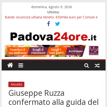
domenica, agosto 9, 2026
Ultimo:
Bando sicurezza urbana Veneto: 650mila euro per Comuni e
Polizie locali
Restauro 2026, chiuse le domande: 2,5 milioni per formare
nuove competenze in Veneto
Calici di Stelle Arzergrande: astronomia, musica e sapori al
Casone Azzurro
Notizie di Padova alle ore 10: censimento a Monselice, arresto
antidroga e siccità
Notizie di Padova alle ore 23: maltrattamenti, arresto a
Limena e progetto Cool Shop
Attualità
Giuseppe Ruzza
confermato alla guida del