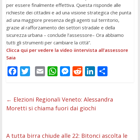
per essere finalmente effettiva. Questa risponde alle
richieste dei cittadini e ad una visione strategica che punta
ad una maggiore presenza degli agenti sul territorio,
grazie al rafforzamento dei settori stradale e della
sicurezza urbana – conclude l’assessore– Ora abbiamo
tutti gli strumenti per cambiare la città”.
Clicca qui per vedere la video iintervista all’assessore
Saia
F
T
E
W
M
R
Li
C
ac
w
m
h
e
e
n
o
e
itt
ai
at
ss
d
k
n
b
er
l
s
e
di
e
di
←
Elezioni Regionali Veneto: Alessandra
Moretti si chiama fuori dai giochi
o
A
n
t
dI
vi
o
p
g
n
di
k
p
er
A tutta birra chiude alle 22: Bitonci ascolta le