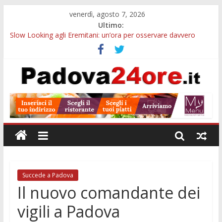
venerdì, agosto 7, 2026
Ultimo:
Slow Looking agli Eremitani: un’ora per osservare davvero
un’opera
Bando sicurezza urbana Veneto: 650mila euro per Comuni e
Polizie locali
Sicurezza esodo estivo Padova: più controlli su strade, stazioni
e treni
Bonus trasporto pubblico Veneto: 200 euro per l’abbonamento
annuale
Notizie di Padova alle ore 10: arresto, fermata Busitalia e
tregua dal caldo
Succede a Padova
Il nuovo comandante dei
vigili a Padova