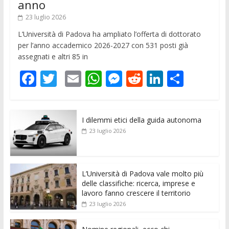
anno
23 luglio 2026
L’Università di Padova ha ampliato l’offerta di dottorato
per l’anno accademico 2026-2027 con 531 posti già
assegnati e altri 85 in
F
T
E
W
M
R
Li
C
ac
w
m
h
e
e
n
o
e
itt
ai
at
ss
d
k
n
I dilemmi etici della guida autonoma
b
er
l
s
e
di
e
di
23 luglio 2026
o
A
n
t
dI
vi
o
p
g
n
di
k
p
er
L’Università di Padova vale molto più
delle classifiche: ricerca, imprese e
lavoro fanno crescere il territorio
23 luglio 2026