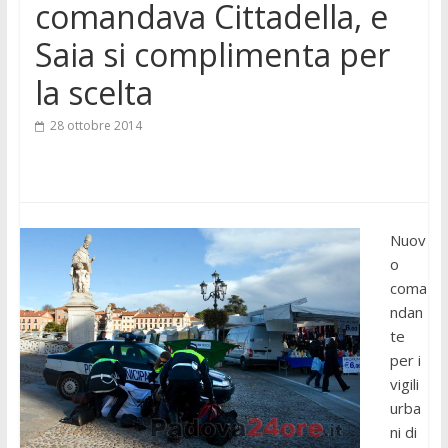
comandava Cittadella, e
Saia si complimenta per
la scelta
28 ottobre 2014
Nuov
o
coma
ndan
te
per i
vigili
urba
ni di