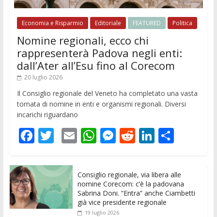
Economia e Risparmio
Editoriale
FEATURED
Politica
Nomine regionali, ecco chi
rappresenterà Padova negli enti:
dall’Ater all’Esu fino al Corecom
20 luglio 2026
Il Consiglio regionale del Veneto ha completato una vasta
tornata di nomine in enti e organismi regionali. Diversi
incarichi riguardano
F
T
E
W
M
R
Li
C
ac
w
m
h
e
e
n
o
e
itt
ai
at
ss
d
k
n
Consiglio regionale, via libera alle
b
er
l
s
e
di
e
di
nomine Corecom: c’è la padovana
o
A
n
t
dI
vi
Sabrina Doni. “Entra” anche Ciambetti
già vice presidente regionale
o
p
g
n
di
19 luglio 2026