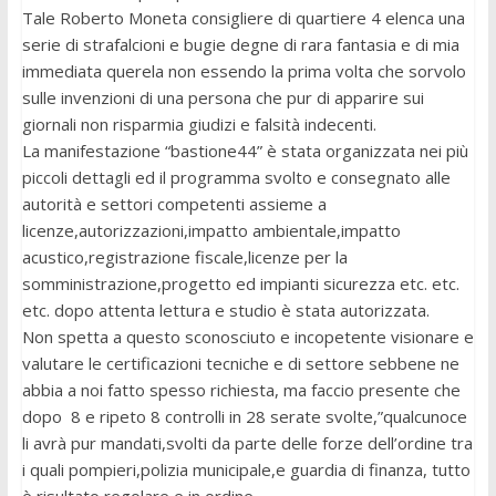
Tale Roberto Moneta consigliere di quartiere 4 elenca una
serie di strafalcioni e bugie degne di rara fantasia e di mia
immediata querela non essendo la prima volta che sorvolo
sulle invenzioni di una persona che pur di apparire sui
giornali non risparmia giudizi e falsità indecenti.
La manifestazione “bastione44” è stata organizzata nei più
piccoli dettagli ed il programma svolto e consegnato alle
autorità e settori competenti assieme a
licenze,autorizzazioni,impatto ambientale,impatto
acustico,registrazione fiscale,licenze per la
somministrazione,progetto ed impianti sicurezza etc. etc.
etc. dopo attenta lettura e studio è stata autorizzata.
Non spetta a questo sconosciuto e incopetente visionare e
valutare le certificazioni tecniche e di settore sebbene ne
abbia a noi fatto spesso richiesta, ma faccio presente che
dopo 8 e ripeto 8 controlli in 28 serate svolte,”qualcunoce
li avrà pur mandati,svolti da parte delle forze dell’ordine tra
i quali pompieri,polizia municipale,e guardia di finanza, tutto