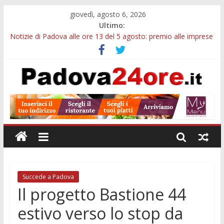
giovedì, agosto 6, 2026
Ultimo:
Notizie di Padova alle ore 13 del 5 agosto: premio alle imprese
green e stretta sull’acqua
Notizie di Padova alle ore 21: SIT torna all’utile, crescono le
auto nuove e concorsi comunali
Transizione 4.0, più tempo alle imprese del Padovano:
prorogate le comunicazioni sugli investimenti
Quando le dimissioni non fanno perdere la NASpI: le tutele
previste nei casi di violenza di genere
Malattie neurodegenerative, uno studio dell’Università di
Padova parte dall’infiammazione intestinale
Succede a Padova
Il progetto Bastione 44
estivo verso lo stop da