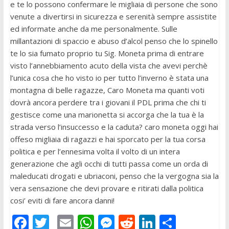
e te lo possono confermare le migliaia di persone che sono
venute a divertirsi in sicurezza e serenità sempre assistite
ed informate anche da me personalmente. Sulle
millantazioni di spaccio e abuso d’alcol penso che lo spinello
te lo sia fumato proprio tu Sig. Moneta prima di entrare
visto l’annebbiamento acuto della vista che avevi perchè
l’unica cosa che ho visto io per tutto l’inverno è stata una
montagna di belle ragazze, Caro Moneta ma quanti voti
dovrà ancora perdere tra i giovani il PDL prima che chi ti
gestisce come una marionetta si accorga che la tua è la
strada verso l’insuccesso e la caduta? caro moneta oggi hai
offeso migliaia di ragazzi e hai sporcato per la tua corsa
politica e per l’ennesima volta il volto di un intera
generazione che agli occhi di tutti passa come un orda di
maleducati drogati e ubriaconi, penso che la vergogna sia la
vera sensazione che devi provare e ritirati dalla politica
cosi’ eviti di fare ancora danni!
F
T
E
W
M
R
Li
C