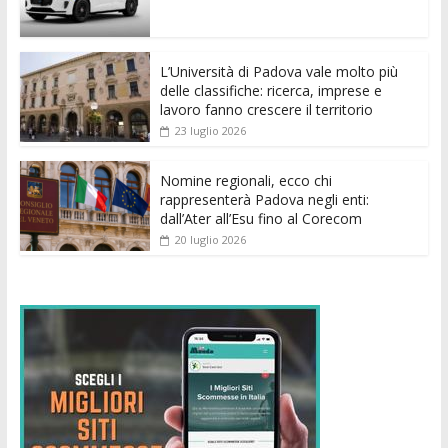
o
A
n
t
dI
vi
o
p
g
n
di
k
p
er
L’Università di Padova vale molto più
delle classifiche: ricerca, imprese e
lavoro fanno crescere il territorio
23 luglio 2026
Nomine regionali, ecco chi
rappresenterà Padova negli enti:
dall’Ater all’Esu fino al Corecom
20 luglio 2026