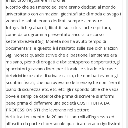
è risultato regolare e in ordine.
Ricordo che se i mercoledi sera erano dedicati al mondo
universitario con animazioni,giochi,sfilate di moda e svago i
venerdi e sabati erano dedicati sempre a mostre
fotografiche,cabaret,dibattiti su cultura arte e pittura,
come da programma presentato ancora lo scorso
settembre.Ma il Sig. Moneta non ha avuto tempo di
documentarsi e questo è il risultato sulle sue dichiarazioni.
Sig. Moneta quando scrive che al bastione l’ambiente era
malsano, pieno di drogati e ubriachi,sporco dappertutto,gli
spacciatori giravano liberi per il locale,le strade e le case
dei vicini inzozzate di urina e cacca, che non battevamo gli
scontrini fiscali, che non avevamo le licenze,che non c’era il
piano di sicurezza etc. etc. etc. gli rispondo oltre che vada
dove è semplice capirlo! che prima di scrivere si informi
bene prima di diffamare una società COSTITUITA DA
PROFESSIONISTI che lavorano nel settore
dell’intrattenimento da 20 anni! i controlli all’ingresso ed
all’uscita da parte di personale qualificato erano rigidissimi