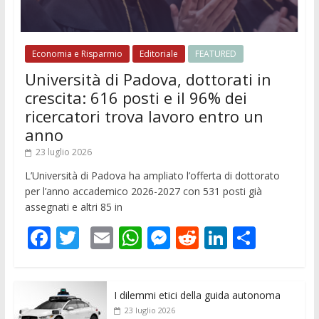
Economia e Risparmio
Editoriale
FEATURED
Università di Padova, dottorati in
crescita: 616 posti e il 96% dei
ricercatori trova lavoro entro un
anno
23 luglio 2026
L’Università di Padova ha ampliato l’offerta di dottorato
per l’anno accademico 2026-2027 con 531 posti già
assegnati e altri 85 in
F
T
E
W
M
R
Li
C
ac
w
m
h
e
e
n
o
e
itt
ai
at
ss
d
k
n
I dilemmi etici della guida autonoma
b
er
l
s
e
di
e
di
23 luglio 2026