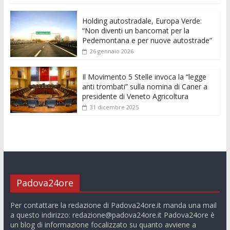
k
p
er
Holding autostradale, Europa Verde:
“Non diventi un bancomat per la
Pedemontana e per nuove autostrade”
26 gennaio 2026
Il Movimento 5 Stelle invoca la “legge
anti trombati” sulla nomina di Caner a
presidente di Veneto Agricoltura
31 dicembre 2025
Padova24ore
Per contattare la redazione di Padova24ore.it manda una mail
a questo indirizzo:
redazione@padova24ore.it
Padova24ore è
un blog di informazione focalizzato su quanto avviene a