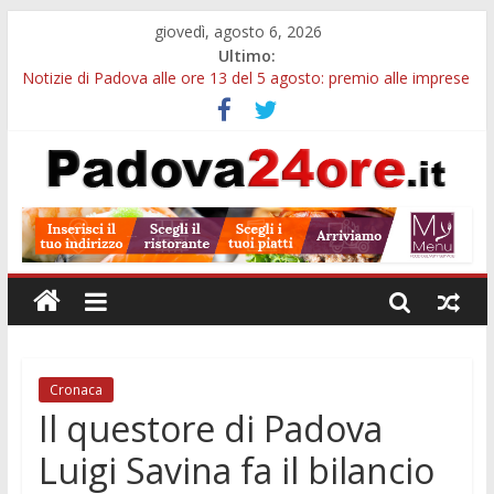
giovedì, agosto 6, 2026
Ultimo:
Notizie di Padova alle ore 13 del 5 agosto: premio alle imprese
green e stretta sull’acqua
Notizie di Padova alle ore 21: SIT torna all’utile, crescono le
auto nuove e concorsi comunali
Transizione 4.0, più tempo alle imprese del Padovano:
prorogate le comunicazioni sugli investimenti
Quando le dimissioni non fanno perdere la NASpI: le tutele
previste nei casi di violenza di genere
Malattie neurodegenerative, uno studio dell’Università di
Padova parte dall’infiammazione intestinale
Cronaca
Il questore di Padova
Luigi Savina fa il bilancio