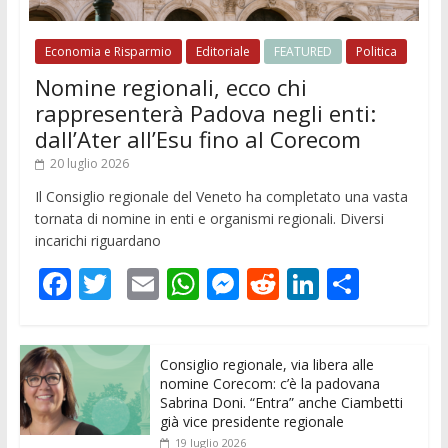
Economia e Risparmio
Editoriale
FEATURED
Politica
Nomine regionali, ecco chi
rappresenterà Padova negli enti:
dall’Ater all’Esu fino al Corecom
20 luglio 2026
Il Consiglio regionale del Veneto ha completato una vasta
tornata di nomine in enti e organismi regionali. Diversi
incarichi riguardano
F
T
E
W
M
R
Li
C
ac
w
m
h
e
e
n
o
e
itt
ai
at
ss
d
k
n
Consiglio regionale, via libera alle
b
er
l
s
e
di
e
di
nomine Corecom: c’è la padovana
o
A
n
t
dI
vi
Sabrina Doni. “Entra” anche Ciambetti
già vice presidente regionale
o
p
g
n
di
19 luglio 2026