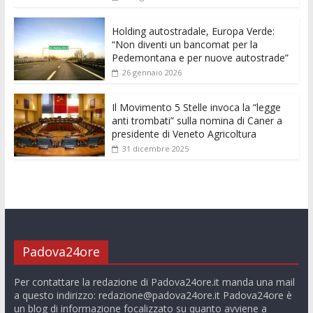
k
p
er
Holding autostradale, Europa Verde:
“Non diventi un bancomat per la
Pedemontana e per nuove autostrade”
26 gennaio 2026
Il Movimento 5 Stelle invoca la “legge
anti trombati” sulla nomina di Caner a
presidente di Veneto Agricoltura
31 dicembre 2025
Padova24ore
Per contattare la redazione di Padova24ore.it manda una mail
a questo indirizzo:
redazione@padova24ore.it
Padova24ore è
un blog di informazione focalizzato su quanto avviene a