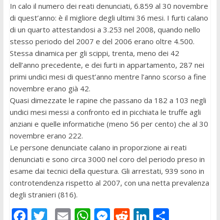
In calo il numero dei reati denunciati, 6.859 al 30 novembre
di quest’anno: è il migliore degli ultimi 36 mesi. I furti calano
di un quarto attestandosi a 3.253 nel 2008, quando nello
stesso periodo del 2007 e del 2006 erano oltre 4.500.
Stessa dinamica per gli scippi, trenta, meno dei 42
dell’anno precedente, e dei furti in appartamento, 287 nei
primi undici mesi di quest’anno mentre l’anno scorso a fine
novembre erano già 42.
Quasi dimezzate le rapine che passano da 182 a 103 negli
undici mesi messi a confronto ed in picchiata le truffe agli
anziani e quelle informatiche (meno 56 per cento) che al 30
novembre erano 222.
Le persone denunciate calano in proporzione ai reati
denunciati e sono circa 3000 nel coro del periodo preso in
esame dai tecnici della questura. Gli arrestati, 939 sono in
controtendenza rispetto al 2007, con una netta prevalenza
degli stranieri (816).
F
T
E
W
M
R
Li
C