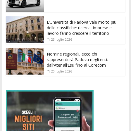
o
A
n
t
dI
vi
o
p
g
n
di
k
p
er
L’Università di Padova vale molto più
delle classifiche: ricerca, imprese e
lavoro fanno crescere il territorio
23 luglio 2026
Nomine regionali, ecco chi
rappresenterà Padova negli enti:
dall’Ater all’Esu fino al Corecom
20 luglio 2026