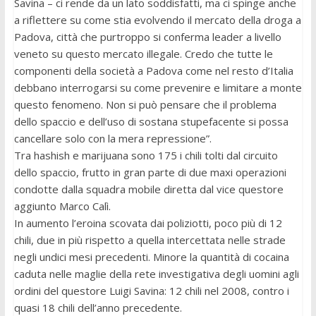
Savina – ci rende da un lato soddisfatti, ma ci spinge anche
a riflettere su come stia evolvendo il mercato della droga a
Padova, città che purtroppo si conferma leader a livello
veneto su questo mercato illegale. Credo che tutte le
componenti della società a Padova come nel resto d’Italia
debbano interrogarsi su come prevenire e limitare a monte
questo fenomeno. Non si può pensare che il problema
dello spaccio e dell’uso di sostana stupefacente si possa
cancellare solo con la mera repressione”.
Tra hashish e marijuana sono 175 i chili tolti dal circuito
dello spaccio, frutto in gran parte di due maxi operazioni
condotte dalla squadra mobile diretta dal vice questore
aggiunto Marco Calì.
In aumento l’eroina scovata dai poliziotti, poco più di 12
chili, due in più rispetto a quella intercettata nelle strade
negli undici mesi precedenti. Minore la quantità di cocaina
caduta nelle maglie della rete investigativa degli uomini agli
ordini del questore Luigi Savina: 12 chili nel 2008, contro i
quasi 18 chili dell’anno precedente.