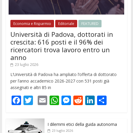
Economia e Risparmio
Editoriale
FEATURED
Università di Padova, dottorati in
crescita: 616 posti e il 96% dei
ricercatori trova lavoro entro un
anno
23 luglio 2026
L’Università di Padova ha ampliato l’offerta di dottorato
per l’anno accademico 2026-2027 con 531 posti già
assegnati e altri 85 in
F
T
E
W
M
R
Li
C
ac
w
m
h
e
e
n
o
e
itt
ai
at
ss
d
k
n
I dilemmi etici della guida autonoma
b
er
l
s
e
di
e
di
23 luglio 2026