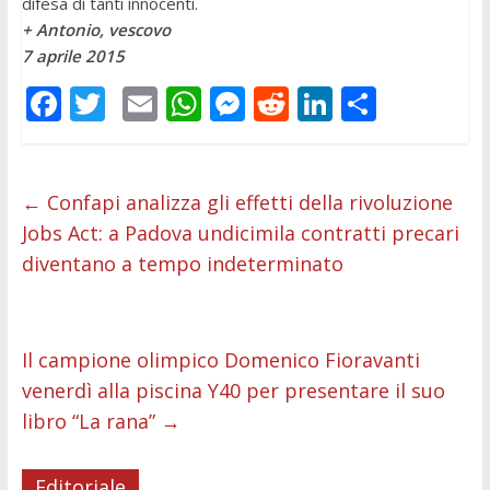
difesa di tanti innocenti.
+ Antonio, vescovo
7 aprile 2015
F
T
E
W
M
R
Li
C
ac
w
m
h
e
e
n
o
e
itt
ai
at
ss
d
k
n
b
er
l
s
e
di
e
di
←
Confapi analizza gli effetti della rivoluzione
Jobs Act: a Padova undicimila contratti precari
o
A
n
t
dI
vi
diventano a tempo indeterminato
o
p
g
n
di
k
p
er
Il campione olimpico Domenico Fioravanti
venerdì alla piscina Y40 per presentare il suo
libro “La rana”
→
Editoriale