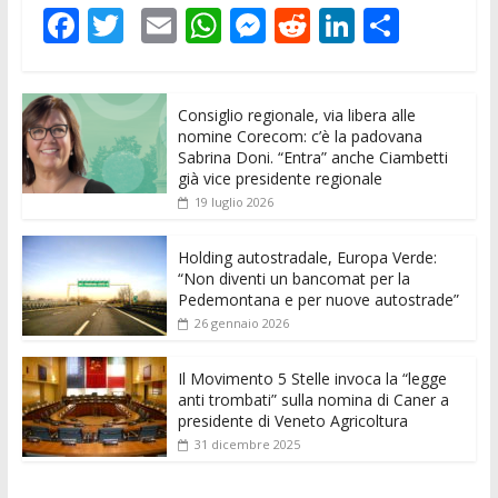
F
T
E
W
M
R
Li
C
ac
w
m
h
e
e
n
o
e
itt
ai
at
ss
d
k
n
Consiglio regionale, via libera alle
b
er
l
s
e
di
e
di
nomine Corecom: c’è la padovana
o
A
n
t
dI
vi
Sabrina Doni. “Entra” anche Ciambetti
già vice presidente regionale
o
p
g
n
di
19 luglio 2026
k
p
er
Holding autostradale, Europa Verde:
“Non diventi un bancomat per la
Pedemontana e per nuove autostrade”
26 gennaio 2026
Il Movimento 5 Stelle invoca la “legge
anti trombati” sulla nomina di Caner a
presidente di Veneto Agricoltura
31 dicembre 2025