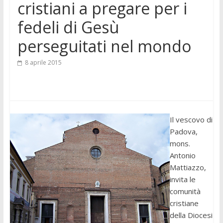
cristiani a pregare per i
fedeli di Gesù
perseguitati nel mondo
8 aprile 2015
Il vescovo di
Padova,
mons.
Antonio
Mattiazzo,
invita le
comunità
cristiane
della Diocesi