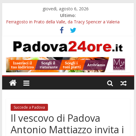
giovedì, agosto 6, 2026
Ultimo:
Ferragosto in Prato della Valle, da Tracy Spencer a Valeria
Rossi: musica e fuochi
Euganea Film Festival 2026: 49 opere e 18 anteprime nei Colli
Euganei
Notturni padovani al Museo della Natura e dell’Uomo: date e
biglietti
Organi in 3D al MUSME: il corpo umano si esplora con i visori
VR
Musei gratis a Padova per tutto agosto: chi entra e quali sedi
visitare
Succede a Padova
Il vescovo di Padova
Antonio Mattiazzo invita i