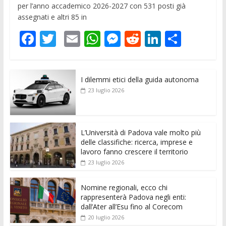
per l’anno accademico 2026-2027 con 531 posti già
assegnati e altri 85 in
F
T
E
W
M
R
Li
C
ac
w
m
h
e
e
n
o
e
itt
ai
at
ss
d
k
n
I dilemmi etici della guida autonoma
b
er
l
s
e
di
e
di
23 luglio 2026
o
A
n
t
dI
vi
o
p
g
n
di
k
p
er
L’Università di Padova vale molto più
delle classifiche: ricerca, imprese e
lavoro fanno crescere il territorio
23 luglio 2026
Nomine regionali, ecco chi
rappresenterà Padova negli enti:
dall’Ater all’Esu fino al Corecom
20 luglio 2026