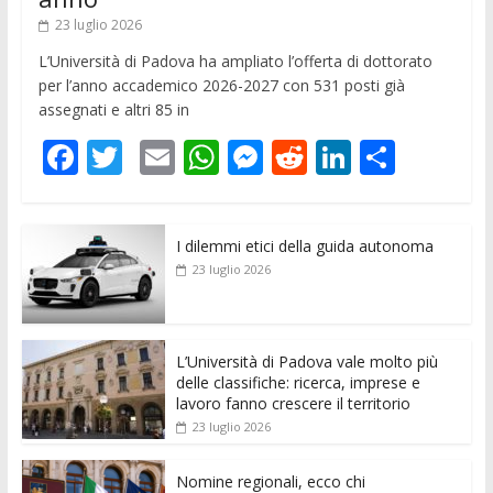
23 luglio 2026
L’Università di Padova ha ampliato l’offerta di dottorato
per l’anno accademico 2026-2027 con 531 posti già
assegnati e altri 85 in
F
T
E
W
M
R
Li
C
ac
w
m
h
e
e
n
o
e
itt
ai
at
ss
d
k
n
I dilemmi etici della guida autonoma
b
er
l
s
e
di
e
di
23 luglio 2026
o
A
n
t
dI
vi
o
p
g
n
di
k
p
er
L’Università di Padova vale molto più
delle classifiche: ricerca, imprese e
lavoro fanno crescere il territorio
23 luglio 2026
Nomine regionali, ecco chi