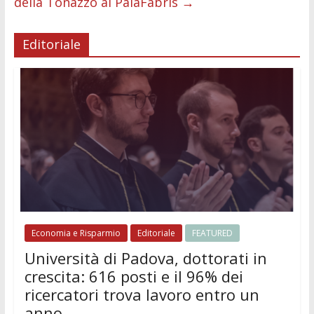
della Tonazzo al PalaFabris
→
Editoriale
Economia e Risparmio
Editoriale
FEATURED
Università di Padova, dottorati in
crescita: 616 posti e il 96% dei
ricercatori trova lavoro entro un
anno