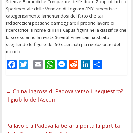
Scienze Biomediche Comparate dell’Istituto Zooprofilattico
Sperimentale delle Venezie di Legnaro (PD) smentisce
categoricamente lamentandosi del fatto che tali
indiscrezioni possano danneggiare il proprio lavoro di
ricercatrice. Il nome di Ilaria Capua figura nella classifica che
lo scorso anno la rivista Scientif American ha stilato
scegliendo le figure dei 50 scienziati più rivoluzionari del
mondo.
F
T
E
W
M
R
Li
C
ac
w
m
h
e
e
n
o
e
itt
ai
at
ss
d
k
n
b
er
l
s
e
di
e
di
←
China Ingross di Padova verso il sequestro?
Il giubilo dell’Ascom
o
A
n
t
dI
vi
o
p
g
n
di
k
p
er
Pallavolo a Padova la befana porta la partita