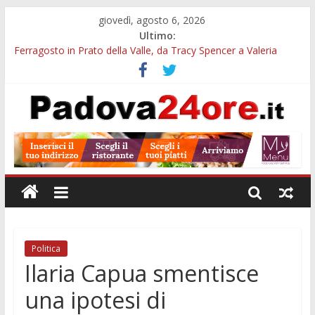
giovedì, agosto 6, 2026
Ultimo:
Ferragosto in Prato della Valle, da Tracy Spencer a Valeria
Rossi: musica e fuochi
Euganea Film Festival 2026: 49 opere e 18 anteprime nei Colli
Euganei
Notturni padovani al Museo della Natura e dell’Uomo: date e
biglietti
Organi in 3D al MUSME: il corpo umano si esplora con i visori
VR
Musei gratis a Padova per tutto agosto: chi entra e quali sedi
visitare
Politica
Ilaria Capua smentisce
una ipotesi di