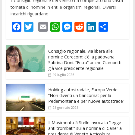
Il Consiglio regionale del Veneto ha completato una vasta
tornata di nomine in enti e organismi regionali. Diversi
incarichi riguardano
F
T
E
W
M
R
Li
C
ac
w
m
h
e
e
n
o
e
itt
ai
at
ss
d
k
n
Consiglio regionale, via libera alle
b
er
l
s
e
di
e
di
nomine Corecom: c’è la padovana
o
A
n
t
dI
vi
Sabrina Doni. “Entra” anche Ciambetti
già vice presidente regionale
o
p
g
n
di
19 luglio 2026
k
p
er
Holding autostradale, Europa Verde:
“Non diventi un bancomat per la
Pedemontana e per nuove autostrade”
26 gennaio 2026
Il Movimento 5 Stelle invoca la “legge
anti trombati” sulla nomina di Caner a
presidente di Veneto Agricoltura