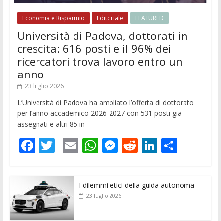
Economia e Risparmio
Editoriale
FEATURED
Università di Padova, dottorati in
crescita: 616 posti e il 96% dei
ricercatori trova lavoro entro un
anno
23 luglio 2026
L’Università di Padova ha ampliato l’offerta di dottorato
per l’anno accademico 2026-2027 con 531 posti già
assegnati e altri 85 in
F
T
E
W
M
R
Li
C
ac
w
m
h
e
e
n
o
e
itt
ai
at
ss
d
k
n
I dilemmi etici della guida autonoma
b
er
l
s
e
di
e
di
23 luglio 2026
o
A
n
t
dI
vi