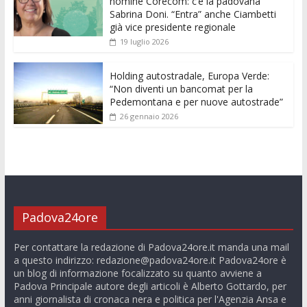
nomine Corecom: c’è la padovana
Sabrina Doni. “Entra” anche Ciambetti
già vice presidente regionale
19 luglio 2026
Holding autostradale, Europa Verde:
“Non diventi un bancomat per la
Pedemontana e per nuove autostrade”
26 gennaio 2026
Padova24ore
Per contattare la redazione di Padova24ore.it manda una mail
a questo indirizzo:
redazione@padova24ore.it
Padova24ore è
un blog di informazione focalizzato su quanto avviene a
Padova Principale autore degli articoli è Alberto Gottardo, per
anni giornalista di cronaca nera e politica per l'Agenzia Ansa e