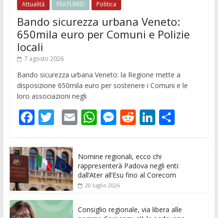
Attualità
FEATURED
Politica
Bando sicurezza urbana Veneto:
650mila euro per Comuni e Polizie
locali
7 agosto 2026
Bando sicurezza urbana Veneto: la Regione mette a
disposizione 650mila euro per sostenere i Comuni e le
loro associazioni negli
F
T
E
W
M
R
Li
C
ac
w
m
h
e
e
n
o
e
itt
ai
at
ss
d
k
n
Nomine regionali, ecco chi
b
er
l
s
e
di
e
di
rappresenterà Padova negli enti:
o
A
n
t
dI
vi
dall’Ater all’Esu fino al Corecom
20 luglio 2026
o
p
g
n
di
k
p
er
Consiglio regionale, via libera alle