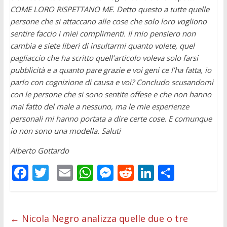
COME LORO RISPETTANO ME. Detto questo a tutte quelle
persone che si attaccano alle cose che solo loro vogliono
sentire faccio i miei complimenti. Il mio pensiero non
cambia e siete liberi di insultarmi quanto volete, quel
pagliaccio che ha scritto quell’articolo voleva solo farsi
pubblicità e a quanto pare grazie e voi geni ce l’ha fatta, io
parlo con cognizione di causa e voi? Concludo scusandomi
con le persone che si sono sentite offese e che non hanno
mai fatto del male a nessuno, ma le mie esperienze
personali mi hanno portata a dire certe cose. E comunque
io non sono una modella. Saluti
Alberto Gottardo
F
T
E
W
M
R
Li
C
ac
w
m
h
e
e
n
o
e
itt
ai
at
ss
d
k
n
b
er
l
s
e
di
e
di
←
Nicola Negro analizza quelle due o tre