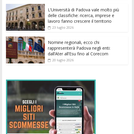
o
p
g
n
di
k
p
er
L’Università di Padova vale molto più
delle classifiche: ricerca, imprese e
lavoro fanno crescere il territorio
23 luglio 2026
Nomine regionali, ecco chi
rappresenterà Padova negli enti:
dall’Ater all’Esu fino al Corecom
20 luglio 2026