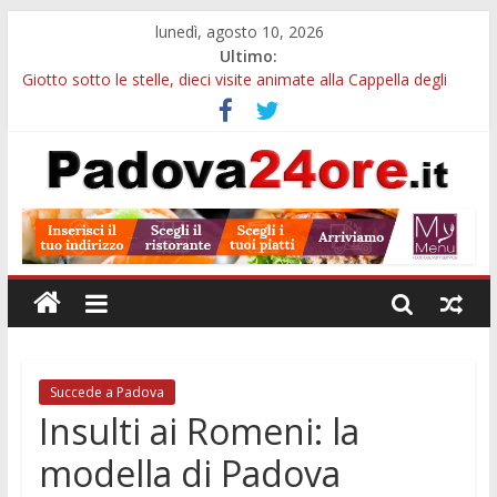
lunedì, agosto 10, 2026
Ultimo:
Giotto sotto le stelle, dieci visite animate alla Cappella degli
Scrovegni a settembre
Notizie di Padova alle ore 23: borse Eni, musei gratuiti e
scadenze universitarie
Concorso Claudio Scimone, 14mila euro ai giovani musicisti:
candidature entro ottobre
Gemellaggi internazionali, 100mila euro ai Comuni veneti:
domande entro il 7 settembre
Alloggi ESU Padova 2026-2027: requisiti, scadenze e domanda
per ottenere un posto letto
Succede a Padova
Insulti ai Romeni: la
modella di Padova