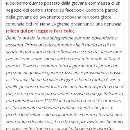
Riportiamo quanto postato dalla giovane commessa di un
negozio del centro storico su facebook. Contro le parole
della giovane ed avvenente padovana l’ex consigliere
comunale del Pd Nona Evghenie preannuncia una denuncia
(clicca qui per leggere l’articolo)
.
Bene io ora do la mia spiegazione pur non dovendone a
nessuno. Prima di tutto ammetto che il modo in cui ho
scritto il mio stato è stato offensivo e scorretto, le persone
che mi conoscono sanno anche che il mio modo di fare è
questo. Stando a contatto tutto il giorno tutti i giorni con
persone di qualsiasi genere razza eta e provenienza posso
assicurarvi che ne ho viste di ogni, e la mia rabbia è verso
quelle persone maleducate che non hanno rispetto verso di
me, come per esempio stranieri razzisti verso gli italiani, io
non intendevo che TUTTO il “popolo rumeno” è composto
esclusivamente da badanti puttane e gente che puzza,
perché lo direbbe solo un’ignorante e per mia fortuna non
sono stata educata così, ho e ho sempre avuto anche amici
e conoscente stranieri a cui voglio bene e che rispetto