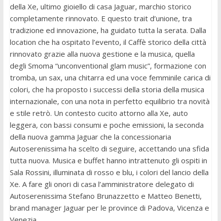
della Xe, ultimo gioiello di casa Jaguar, marchio storico
completamente rinnovato. E questo trait d’unione, tra
tradizione ed innovazione, ha guidato tutta la serata. Dalla
location che ha ospitato l’evento, il Caffè storico della città
rinnovato grazie alla nuova gestione e la musica, quella
degli Smoma “unconventional glam music”, formazione con
tromba, un sax, una chitarra ed una voce femminile carica di
colori, che ha proposto i successi della storia della musica
internazionale, con una nota in perfetto equilibrio tra novità
e stile retrò. Un contesto cucito attorno alla Xe, auto
leggera, con bassi consumi e poche emissioni, la seconda
della nuova gamma Jaguar che la concessionaria
Autoserenissima ha scelto di seguire, accettando una sfida
tutta nuova. Musica e buffet hanno intrattenuto gli ospiti in
Sala Rossini, illuminata di rosso e blu, i colori del lancio della
Xe. A fare gli onori di casa l’amministratore delegato di
Autoserenissima Stefano Brunazzetto e Matteo Benetti,
brand manager Jaguar per le province di Padova, Vicenza e
Venezia.