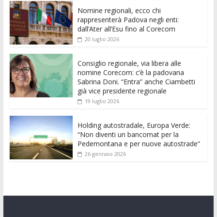
e
itt
ai
at
ss
d
k
n
Nomine regionali, ecco chi
b
er
l
s
e
di
e
di
rappresenterà Padova negli enti:
o
A
n
t
dI
vi
dall’Ater all’Esu fino al Corecom
20 luglio 2026
o
p
g
n
di
k
p
er
Consiglio regionale, via libera alle
nomine Corecom: c’è la padovana
Sabrina Doni. “Entra” anche Ciambetti
già vice presidente regionale
19 luglio 2026
Holding autostradale, Europa Verde:
“Non diventi un bancomat per la
Pedemontana e per nuove autostrade”
26 gennaio 2026