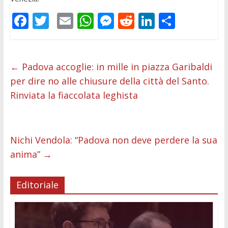
F
T
E
W
M
R
Li
C
ac
w
m
h
e
e
n
o
e
itt
ai
at
ss
d
k
n
b
er
l
s
e
di
e
di
←
Padova accoglie: in mille in piazza Garibaldi
per dire no alle chiusure della città del Santo.
o
A
n
t
dI
vi
Rinviata la fiaccolata leghista
o
p
g
n
di
k
p
er
Nichi Vendola: “Padova non deve perdere la sua
anima”
→
Editoriale