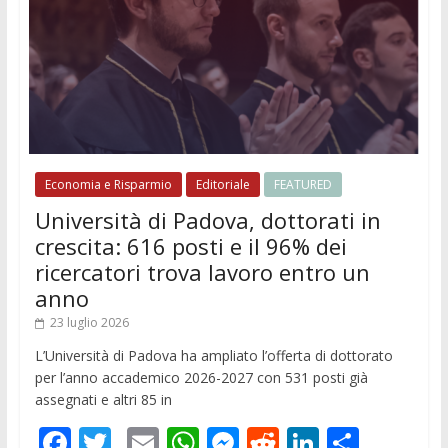
Economia e Risparmio
Editoriale
FEATURED
Università di Padova, dottorati in
crescita: 616 posti e il 96% dei
ricercatori trova lavoro entro un
anno
23 luglio 2026
L’Università di Padova ha ampliato l’offerta di dottorato
per l’anno accademico 2026-2027 con 531 posti già
assegnati e altri 85 in
F
T
E
W
M
R
Li
C