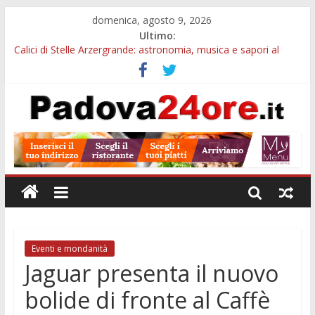
domenica, agosto 9, 2026
Ultimo:
Calici di Stelle Arzergrande: astronomia, musica e sapori al
Casone Azzurro
Campo San Martino, il Museo della civiltà contadina apre gratis
durante la sagra
Notizie di Padova alle ore 10: Notte del Volo sold out, Tribano
e festa oggi a Teolo
Teatro per famiglie a Loreggia, la Bella Addormentata arriva
sul palco domenica sera
Restauro 2026, chiuse le domande: 2,5 milioni per formare
nuove competenze in Veneto
Eventi e mondanità
Jaguar presenta il nuovo
bolide di fronte al Caffè