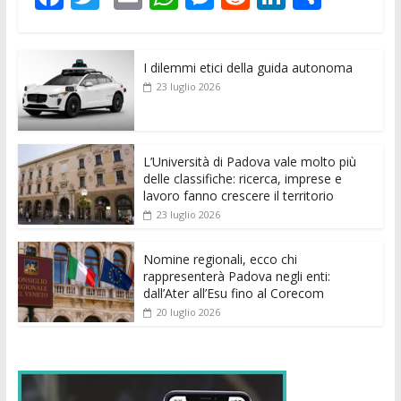
ac
w
m
h
e
e
n
o
e
itt
ai
at
ss
d
k
n
I dilemmi etici della guida autonoma
b
er
l
s
e
di
e
di
23 luglio 2026
o
A
n
t
dI
vi
o
p
g
n
di
k
p
er
L’Università di Padova vale molto più
delle classifiche: ricerca, imprese e
lavoro fanno crescere il territorio
23 luglio 2026
Nomine regionali, ecco chi
rappresenterà Padova negli enti:
dall’Ater all’Esu fino al Corecom
20 luglio 2026