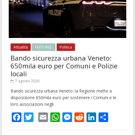
Attualità
FEATURED
Politica
Bando sicurezza urbana Veneto:
650mila euro per Comuni e Polizie
locali
7 agosto 2026
Bando sicurezza urbana Veneto: la Regione mette a
disposizione 650mila euro per sostenere i Comuni e le
loro associazioni negli
F
T
E
W
M
R
Li
C
ac
w
m
h
e
e
n
o