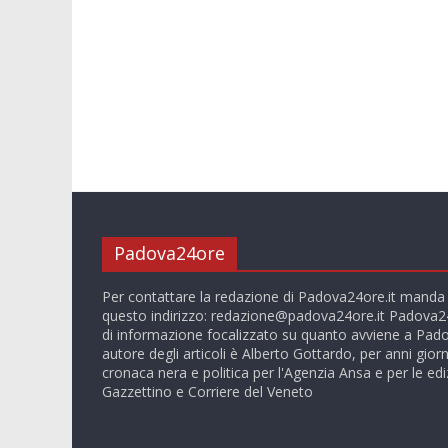
Padova24ore
Per contattare la redazione di Padova24ore.it manda
questo indirizzo:
redazione@padova24ore.it
Padova24
di informazione focalizzato su quanto avviene a Pado
autore degli articoli è Alberto Gottardo, per anni giorn
cronaca nera e politica per l'Agenzia Ansa e per le ediz
Gazzettino e Corriere del Veneto