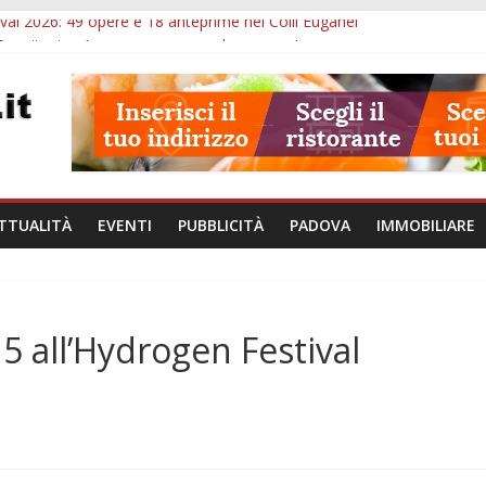
val 2026: 49 opere e 18 anteprime nei Colli Euganei
Eremitani: un’ora per osservare davvero un’opera
lle ore 21: lavoratore morto, credito sul gasolio e IA nei Comuni
va: visite ed escursioni fino a settembre
à di Padova: 5 funzionari, domande entro il 7 agosto
TTUALITÀ
EVENTI
PUBBLICITÀ
PADOVA
IMMOBILIARE
5 all’Hydrogen Festival