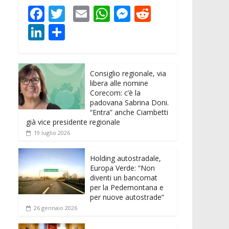
F
T
E
W
M
R
ac
w
m
h
e
e
Li
C
e
itt
ai
at
ss
d
n
o
b
er
l
s
e
di
k
n
o
A
n
t
Consiglio regionale, via
e
di
libera alle nomine
o
p
g
dI
vi
Corecom: c’è la
padovana Sabrina Doni.
k
p
er
n
di
“Entra” anche Ciambetti
già vice presidente regionale
19 luglio 2026
Holding autostradale,
Europa Verde: “Non
diventi un bancomat
per la Pedemontana e
per nuove autostrade”
26 gennaio 2026