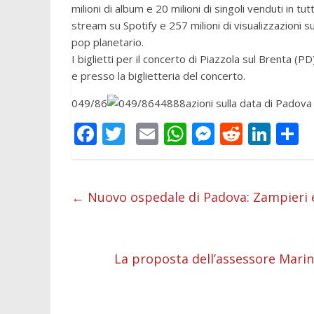
milioni di album e 20 milioni di singoli venduti in tut
stream su Spotify e 257 milioni di visualizzazioni 
pop planetario.
I biglietti per il concerto di Piazzola sul Brenta (P
e presso la biglietteria del concerto.
049/86
049/8644888
azioni sulla data di Pad
F
T
E
W
M
R
Li
C
ac
w
m
h
e
e
n
o
e
itt
ai
at
ss
d
k
n
b
er
l
s
e
di
e
d
←
Nuovo ospedale di Padova: Zampieri e
o
A
n
t
dI
v
o
p
g
n
d
La proposta dell’assessore Marina
k
p
er