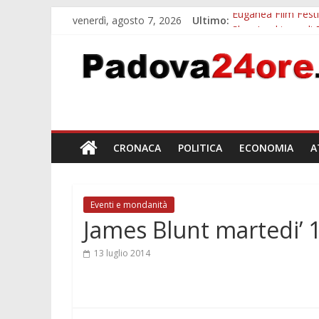
venerdì, agosto 7, 2026
Ultimo:
Euganea Film Festi
Slow Looking agli 
Notizie di Padova a
Orto Botanico Pado
Concorso Universit
CRONACA
POLITICA
ECONOMIA
A
Eventi e mondanità
James Blunt martedi’ 1
13 luglio 2014