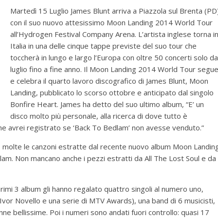
Martedì 15 Luglio James Blunt arriva a Piazzola sul Brenta (PD
con il suo nuovo attesissimo Moon Landing 2014 World Tour
all’Hydrogen Festival Company Arena. L’artista inglese torna i
Italia in una delle cinque tappe previste del suo tour che
toccherà in lungo e largo l’Europa con oltre 50 concerti solo da
luglio fino a fine anno. Il Moon Landing 2014 World Tour segu
e celebra il quarto lavoro discografico di James Blunt, Moon
Landing, pubblicato lo scorso ottobre e anticipato dal singolo
Bonfire Heart. James ha detto del suo ultimo album, “E’ un
disco molto più personale, alla ricerca di dove tutto è
che avrei registrato se ‘Back To Bedlam’ non avesse venduto.”
ta: molte le canzoni estratte dal recente nuovo album Moon Landin
dlam. Non mancano anche i pezzi estratti da All The Lost Soul e da
i primi 3 album gli hanno regalato quattro singoli al numero uno,
vor Novello e una serie di MTV Awards), una band di 6 musicisti,
onne bellissime. Poi i numeri sono andati fuori controllo: quasi 17