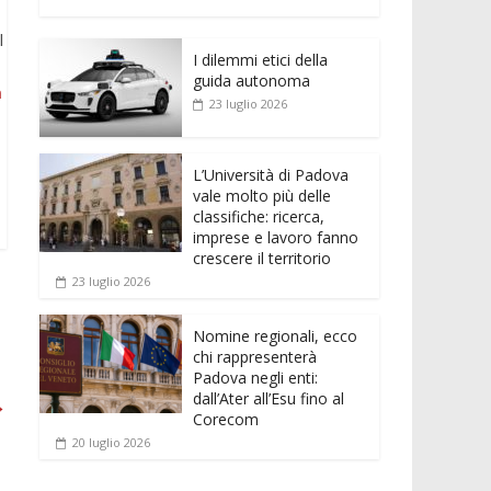
e
itt
ai
at
ss
d
n
o
b
er
l
s
e
di
k
n
l
o
A
n
t
I dilemmi etici della
e
di
guida autonoma
m
o
p
g
dI
vi
23 luglio 2026
k
p
er
n
di
L’Università di Padova
vale molto più delle
classifiche: ricerca,
imprese e lavoro fanno
crescere il territorio
23 luglio 2026
Nomine regionali, ecco
chi rappresenterà
Padova negli enti:
dall’Ater all’Esu fino al
→
Corecom
20 luglio 2026