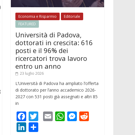
)
Economia e Risparmio
Editoriale
n
FEATURED
Università di Padova,
dottorati in crescita: 616
e
posti e il 96% dei
ricercatori trova lavoro
entro un anno
23 luglio 2026
L’Università di Padova ha ampliato l’offerta
di dottorato per l’anno accademico 2026-
g
2027 con 531 posti già assegnati e altri 85
in
F
T
E
W
M
R
ac
w
m
h
e
e
Li
C