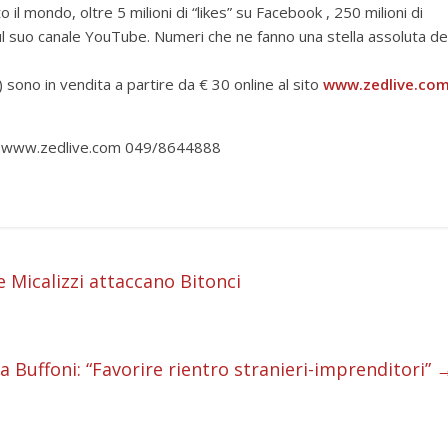
to il mondo, oltre 5 milioni di “likes” su Facebook , 250 milioni di
sul suo canale YouTube. Numeri che ne fanno una stella assoluta de
D) sono in vendita a partire da € 30 online al sito
www.zedlive.co
ova www.zedlive.com 049/8644888
i
 Micalizzi attaccano Bitonci
i
i
 Buffoni: “Favorire rientro stranieri-imprenditori”