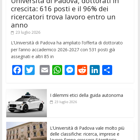
Università di Padova, dottorati in
crescita: 616 posti e il 96% dei
ricercatori trova lavoro entro un
anno
23 luglio 2026
L’Università di Padova ha ampliato l’offerta di dottorato
per l’anno accademico 2026-2027 con 531 posti già
assegnati e altri 85 in
F
T
E
W
M
R
Li
C
ac
w
m
h
e
e
n
o
e
itt
ai
at
ss
d
k
n
I dilemmi etici della guida autonoma
b
er
l
s
e
di
e
di
23 luglio 2026
o
A
n
t
dI
vi
o
p
g
n
di
k
p
er
L’Università di Padova vale molto più
delle classifiche: ricerca, imprese e
lavoro fanno crescere il territorio