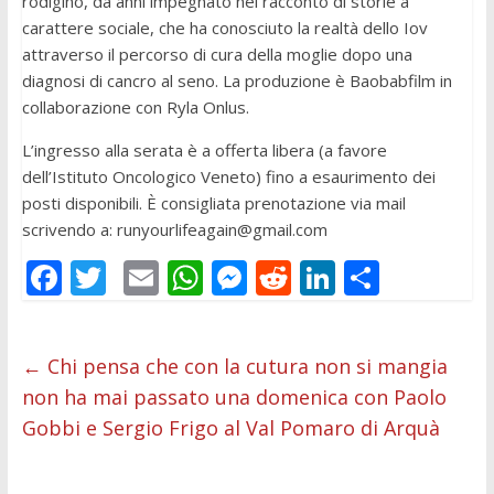
rodigino, da anni impegnato nel racconto di storie a
carattere sociale, che ha conosciuto la realtà dello Iov
attraverso il percorso di cura della moglie dopo una
diagnosi di cancro al seno. La produzione è Baobabfilm in
collaborazione con Ryla Onlus.
L’ingresso alla serata è a offerta libera (a favore
dell’Istituto Oncologico Veneto) fino a esaurimento dei
posti disponibili. È consigliata prenotazione via mail
scrivendo a:
runyourlifeagain@gmail.com
F
T
E
W
M
R
Li
C
ac
w
m
h
e
e
n
o
e
itt
ai
at
ss
d
k
n
←
Chi pensa che con la cutura non si mangia
b
er
l
s
e
di
e
di
non ha mai passato una domenica con Paolo
o
A
n
t
dI
vi
Gobbi e Sergio Frigo al Val Pomaro di Arquà
o
p
g
n
di
k
p
er