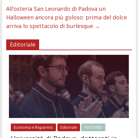
All’osteria San Leonardo di Padova un
Halloween ancora più goloso: prima del dolce
arriva lo spettacolo di burlesque
→
Editoriale
Economia e Risparmio
Editoriale
FEATURED