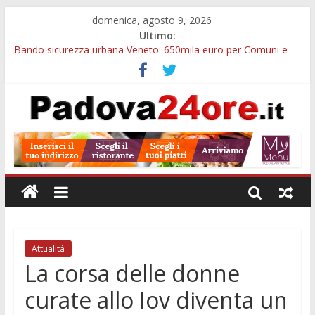
domenica, agosto 9, 2026
Ultimo:
Bando sicurezza urbana Veneto: 650mila euro per Comuni e
Polizie locali
Restauro 2026, chiuse le domande: 2,5 milioni per formare
nuove competenze in Veneto
Calici di Stelle Arzergrande: astronomia, musica e sapori al
Casone Azzurro
Notizie di Padova alle ore 10: censimento a Monselice, arresto
antidroga e siccità
Notizie di Padova alle ore 23: maltrattamenti, arresto a
Limena e progetto Cool Shop
Attualità
La corsa delle donne
curate allo Iov diventa un