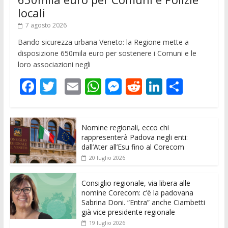
locali
7 agosto 2026
Bando sicurezza urbana Veneto: la Regione mette a
disposizione 650mila euro per sostenere i Comuni e le
loro associazioni negli
F
T
E
W
M
R
Li
C
ac
w
m
h
e
e
n
o
e
itt
ai
at
ss
d
k
n
Nomine regionali, ecco chi
b
er
l
s
e
di
e
di
rappresenterà Padova negli enti:
o
A
n
t
dI
vi
dall’Ater all’Esu fino al Corecom
20 luglio 2026
o
p
g
n
di
k
p
er
Consiglio regionale, via libera alle
nomine Corecom: c’è la padovana
Sabrina Doni. “Entra” anche Ciambetti
già vice presidente regionale
19 luglio 2026