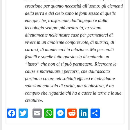
creazione per quanto necessità all’uomo: gli elementi
della terra e del cielo sono le fonti stesse di quelle
energie che, trasformate dall’ingegno e dalla
tecnologia sempre più avanzata, arrivano
direttamente nelle nostre case per permetterci di
vivere in un ambiente confortevole, di nutrirci, di
curarci, di mantenerci in relazione. Ma per molti
fratelli e sorelle tutto questo sta diventando un
“lusso” che non ci si può permettere. Ricercare le
cause e individuare i percorsi, che dall’ascolto
portino a creare reti solidali efficaci e individuare
soluzioni non solo di carità, ma di giustizia, è un
compito che riguarda chi ha a cuore la terra e le sue
creature»
.
F
T
E
W
M
R
Li
C
ac
w
m
h
e
e
n
o