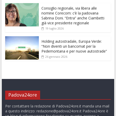
o
p
g
n
di
k
p
er
Consiglio regionale, via libera alle
nomine Corecom: c’è la padovana
Sabrina Doni. “Entra” anche Ciambetti
già vice presidente regionale
19 luglio 2026
Holding autostradale, Europa Verde:
“Non diventi un bancomat per la
Pedemontana e per nuove autostrade”
26 gennaio 2026
Padova24ore
Per contattare la redazione di Padova24ore.it manda una mail
a questo indirizzo:
redazione@padova24ore.it
Padova24ore è
un blog di informazione focalizzato su quanto avviene a