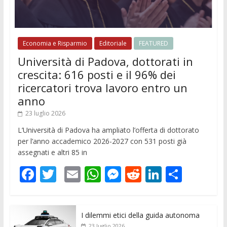
Economia e Risparmio
Editoriale
FEATURED
Università di Padova, dottorati in
crescita: 616 posti e il 96% dei
ricercatori trova lavoro entro un
anno
23 luglio 2026
L’Università di Padova ha ampliato l’offerta di dottorato
per l’anno accademico 2026-2027 con 531 posti già
assegnati e altri 85 in
F
T
E
W
M
R
Li
C
ac
w
m
h
e
e
n
o
e
itt
ai
at
ss
d
k
n
I dilemmi etici della guida autonoma
b
er
l
s
e
di
e
di
23 luglio 2026