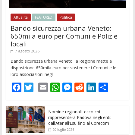
Attualità
FEATURED
Politica
Bando sicurezza urbana Veneto:
650mila euro per Comuni e Polizie
locali
7 agosto 2026
Bando sicurezza urbana Veneto: la Regione mette a
disposizione 650mila euro per sostenere i Comuni e le
loro associazioni negli
F
T
E
W
M
R
Li
C
ac
w
m
h
e
e
n
o
e
itt
ai
at
ss
d
k
n
Nomine regionali, ecco chi
b
er
l
s
e
di
e
di
rappresenterà Padova negli enti:
o
A
n
t
dI
vi
dall’Ater all’Esu fino al Corecom
20 luglio 2026