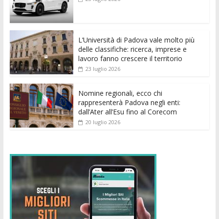
o
A
n
t
dI
vi
o
p
g
n
di
k
p
er
L’Università di Padova vale molto più
delle classifiche: ricerca, imprese e
lavoro fanno crescere il territorio
23 luglio 2026
Nomine regionali, ecco chi
rappresenterà Padova negli enti:
dall’Ater all’Esu fino al Corecom
20 luglio 2026