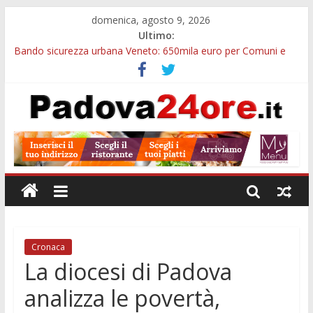
domenica, agosto 9, 2026
Ultimo:
Bando sicurezza urbana Veneto: 650mila euro per Comuni e
Polizie locali
Restauro 2026, chiuse le domande: 2,5 milioni per formare
nuove competenze in Veneto
Calici di Stelle Arzergrande: astronomia, musica e sapori al
Casone Azzurro
Notizie di Padova alle ore 10: censimento a Monselice, arresto
antidroga e siccità
Notizie di Padova alle ore 23: maltrattamenti, arresto a
Limena e progetto Cool Shop
Cronaca
La diocesi di Padova
analizza le povertà,