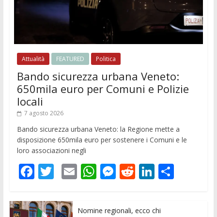
Attualità
FEATURED
Politica
Bando sicurezza urbana Veneto:
650mila euro per Comuni e Polizie
locali
7 agosto 2026
Bando sicurezza urbana Veneto: la Regione mette a
disposizione 650mila euro per sostenere i Comuni e le
loro associazioni negli
F
T
E
W
M
R
Li
C
ac
w
m
h
e
e
n
o
e
itt
ai
at
ss
d
k
n
Nomine regionali, ecco chi