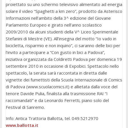
proiettato su uno schermo televisivo alimentato ad energia
solare il video “Spaghetti a km zero”, prodotto da Asterisco
Informazioni nell’ambito della 3^ edizione del Giovane
Parlamento Europeo e girato nell’anno scolastico
2009/2010 da alcuni studenti della V^ Liceo Sperimentale
Stefanini di Mestre (VE). All’insegna del motto “Io vado in
bicicletta, risparmio e non inquino”, ci saranno delle bici per
l’invito a partecipare a “Con gusto in bici a Padova”,
iniziativa organizzata da Coldiretti Padova per domenica 19
settembre 2010 in occasione di Expobici. Spettacolo nello
spettacolo, la serata sarà raccontata in diretta dalle
vignette dei fumettisti della Scuola Internazionale di Comics
di Padova (www.scuolacomics.it) e allietata dalla voce del
tenore Davide Pulia, finalista alla trasmissione RAI “I
raccomandati” e da Leonardo Ferretti, piano solo del
Festival di Sanremo.
Info: Antica Trattoria Ballotta, tel. 049.5212970
www.ballotta.it