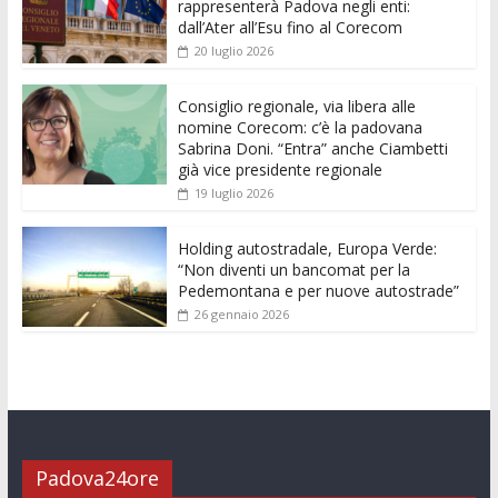
b
er
l
s
e
di
e
di
rappresenterà Padova negli enti:
o
A
n
t
dI
vi
dall’Ater all’Esu fino al Corecom
20 luglio 2026
o
p
g
n
di
k
p
er
Consiglio regionale, via libera alle
nomine Corecom: c’è la padovana
Sabrina Doni. “Entra” anche Ciambetti
già vice presidente regionale
19 luglio 2026
Holding autostradale, Europa Verde:
“Non diventi un bancomat per la
Pedemontana e per nuove autostrade”
26 gennaio 2026
Padova24ore