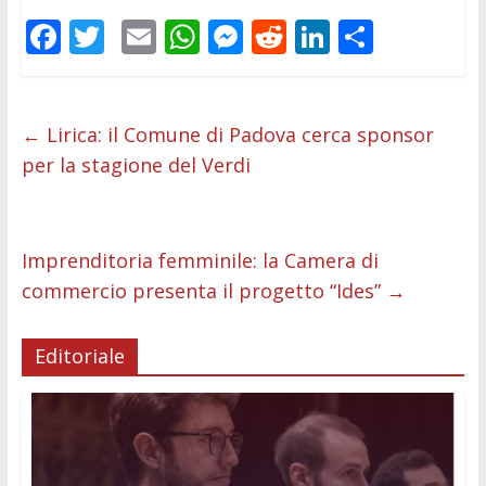
F
T
E
W
M
R
Li
C
ac
w
m
h
e
e
n
o
e
itt
ai
at
ss
d
k
n
b
er
l
s
e
di
e
di
←
Lirica: il Comune di Padova cerca sponsor
per la stagione del Verdi
o
A
n
t
dI
vi
o
p
g
n
di
k
p
er
Imprenditoria femminile: la Camera di
commercio presenta il progetto “Ides”
→
Editoriale