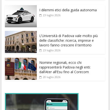
e
itt
ai
at
ss
d
k
n
I dilemmi etici della guida autonoma
b
er
l
s
e
di
e
di
23 luglio 2026
o
A
n
t
dI
vi
o
p
g
n
di
k
p
er
L’Università di Padova vale molto più
delle classifiche: ricerca, imprese e
lavoro fanno crescere il territorio
23 luglio 2026
Nomine regionali, ecco chi
rappresenterà Padova negli enti:
dall’Ater all’Esu fino al Corecom
20 luglio 2026