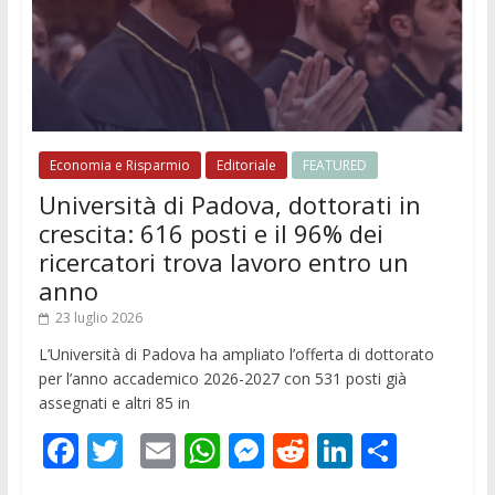
Economia e Risparmio
Editoriale
FEATURED
Università di Padova, dottorati in
crescita: 616 posti e il 96% dei
ricercatori trova lavoro entro un
anno
23 luglio 2026
L’Università di Padova ha ampliato l’offerta di dottorato
per l’anno accademico 2026-2027 con 531 posti già
assegnati e altri 85 in
F
T
E
W
M
R
Li
C
ac
w
m
h
e
e
n
o