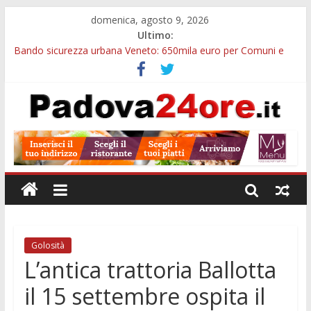
domenica, agosto 9, 2026
Ultimo:
Bando sicurezza urbana Veneto: 650mila euro per Comuni e
Polizie locali
Restauro 2026, chiuse le domande: 2,5 milioni per formare
nuove competenze in Veneto
Calici di Stelle Arzergrande: astronomia, musica e sapori al
Casone Azzurro
Notizie di Padova alle ore 10: censimento a Monselice, arresto
antidroga e siccità
Notizie di Padova alle ore 23: maltrattamenti, arresto a
Limena e progetto Cool Shop
Golosità
L’antica trattoria Ballotta
il 15 settembre ospita il