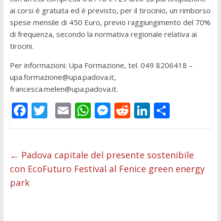
ai corsi è gratuita ed è previsto, per il tirocinio, un rimborso
spese mensile di 450 Euro, previo raggiungimento del 70%
di frequenza, secondo la normativa regionale relativa ai
tirocini.
Per informazioni: Upa Formazione, tel. 049 8206418 –
upa.formazione@upa.padova.it
,
francesca.melen@upa.padova.it
.
F
T
E
W
M
R
Li
C
ac
w
m
h
e
e
n
o
e
itt
ai
at
ss
d
k
n
b
er
l
s
e
di
e
di
←
Padova capitale del presente sostenibile
con EcoFuturo Festival al Fenice green energy
o
A
n
t
dI
vi
park
o
p
g
n
di
k
p
er