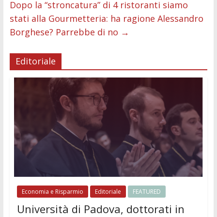
Dopo la “stroncatura” di 4 ristoranti siamo
stati alla Gourmetteria: ha ragione Alessandro
Borghese? Parrebbe di no
→
Editoriale
Economia e Risparmio
Editoriale
FEATURED
Università di Padova, dottorati in