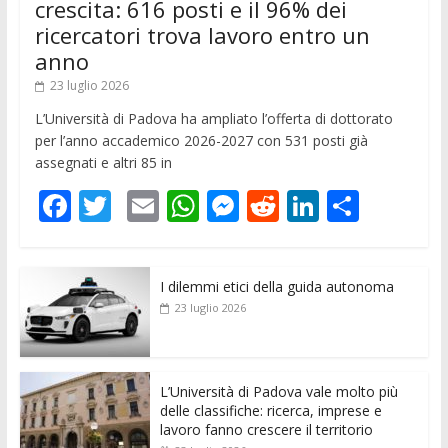
crescita: 616 posti e il 96% dei
ricercatori trova lavoro entro un
anno
23 luglio 2026
L’Università di Padova ha ampliato l’offerta di dottorato
per l’anno accademico 2026-2027 con 531 posti già
assegnati e altri 85 in
F
T
E
W
M
R
Li
C
ac
w
m
h
e
e
n
o
e
itt
ai
at
ss
d
k
n
I dilemmi etici della guida autonoma
b
er
l
s
e
di
e
di
23 luglio 2026
o
A
n
t
dI
vi
o
p
g
n
di
k
p
er
L’Università di Padova vale molto più
delle classifiche: ricerca, imprese e
lavoro fanno crescere il territorio