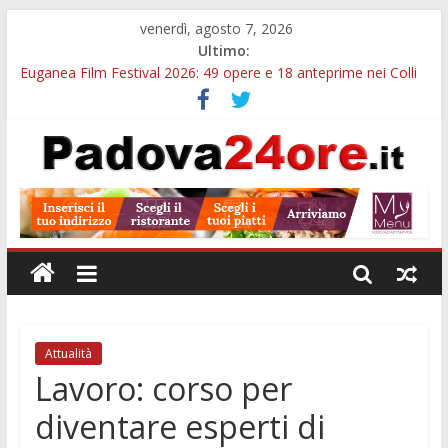
venerdì, agosto 7, 2026
Ultimo:
Euganea Film Festival 2026: 49 opere e 18 anteprime nei Colli
Euganei
Slow Looking agli Eremitani: un’ora per osservare davvero
un’opera
Notizie di Padova alle ore 21: lavoratore morto, credito sul
gasolio e IA nei Comuni
Orto Botanico Padova: visite ed escursioni fino a settembre
Concorso Università di Padova: 5 funzionari, domande entro il
7 agosto
Attualità
Lavoro: corso per
diventare esperti di