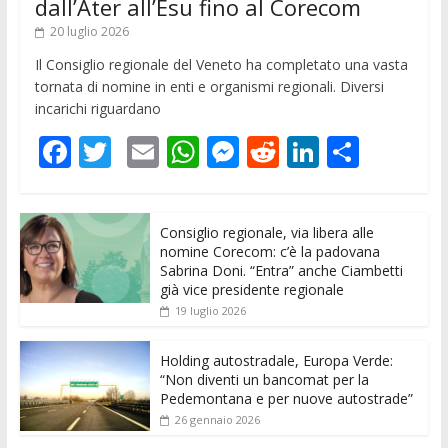
dall’Ater all’Esu fino al Corecom
20 luglio 2026
Il Consiglio regionale del Veneto ha completato una vasta
tornata di nomine in enti e organismi regionali. Diversi
incarichi riguardano
F
T
E
W
M
R
Li
C
ac
w
m
h
e
e
n
o
e
itt
ai
at
ss
d
k
n
Consiglio regionale, via libera alle
b
er
l
s
e
di
e
di
nomine Corecom: c’è la padovana
o
A
n
t
dI
vi
Sabrina Doni. “Entra” anche Ciambetti
già vice presidente regionale
o
p
g
n
di
19 luglio 2026
k
p
er
Holding autostradale, Europa Verde:
“Non diventi un bancomat per la
Pedemontana e per nuove autostrade”
26 gennaio 2026