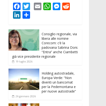
F
T
E
W
M
R
ac
w
m
h
e
e
Li
C
e
itt
ai
at
ss
d
n
o
b
er
l
s
e
di
k
n
o
A
n
t
Consiglio regionale, via
e
di
libera alle nomine
o
p
g
dI
vi
Corecom: c’è la
padovana Sabrina Doni.
k
p
er
n
di
“Entra” anche Ciambetti
già vice presidente regionale
19 luglio 2026
Holding autostradale,
Europa Verde: “Non
diventi un bancomat
per la Pedemontana e
per nuove autostrade”
26 gennaio 2026