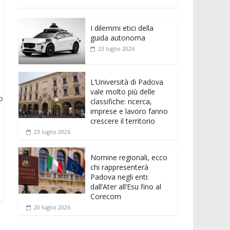
e
itt
ai
at
ss
d
n
o
b
er
l
s
e
di
k
n
o
A
n
t
I dilemmi etici della
e
di
guida autonoma
o
p
g
dI
vi
23 luglio 2026
k
p
er
n
di
L’Università di Padova
vale molto più delle
o
classifiche: ricerca,
imprese e lavoro fanno
crescere il territorio
23 luglio 2026
Nomine regionali, ecco
chi rappresenterà
Padova negli enti:
dall’Ater all’Esu fino al
Corecom
20 luglio 2026