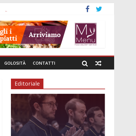
a
nali
investimenti
i genere
e intestinale
GOLOSITÀ
CONTATTI
Editoriale