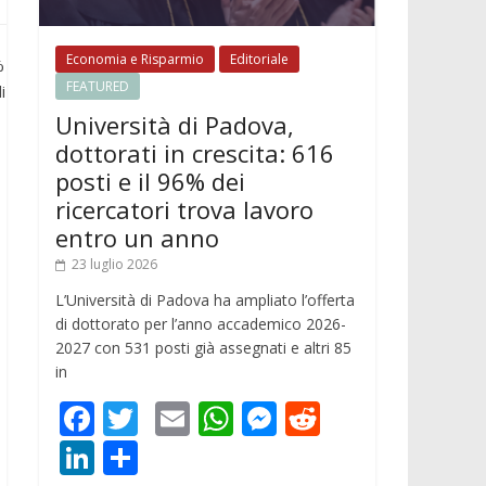
Economia e Risparmio
Editoriale
%
FEATURED
i
Università di Padova,
dottorati in crescita: 616
posti e il 96% dei
ricercatori trova lavoro
entro un anno
23 luglio 2026
L’Università di Padova ha ampliato l’offerta
di dottorato per l’anno accademico 2026-
2027 con 531 posti già assegnati e altri 85
in
F
T
E
W
M
R
ac
w
m
h
e
e
Li
C