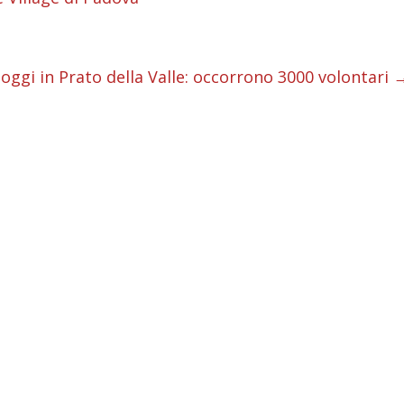
i
i
i
 oggi in Prato della Valle: occorrono 3000 volontari