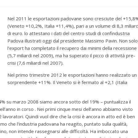
Nel 2011 le esportazioni padovane sono cresciute del +15,8
(Veneto +10,2%, Italia +11,4%), pari a un volume di 8,3 miliard
di euro. lo attestano i dati del centro studi di confindustria
Padova illustrati oggi dal presidente Massimo Pavin. Non solo
l’export ha completato il recupero dai minimi della recessione
(5,7 miliardi nel 2009), ma ha superato il picco di attività pre-
crisi (7,6 miliardi nel 2007).
Nel primo trimestre 2012 le esportazioni hanno realizzato un
sorprendente +11%. Il Veneto si è fermato al +2,1 (Italia
l 4% su marzo 2008 siamo ancora sotto del 19% – puntualizza il
 dell’anno in corso . Nei primi cinque mesi dell’anno abbiamo visto
lavoratori. Quindi vuol dire che la crisi è ancora in atto ed è ben
iamo che l’industria padovana ha reagito, puntato sulla qualità,
lino, non intende rassegnarsi alle difficoltà. Ha imboccato una