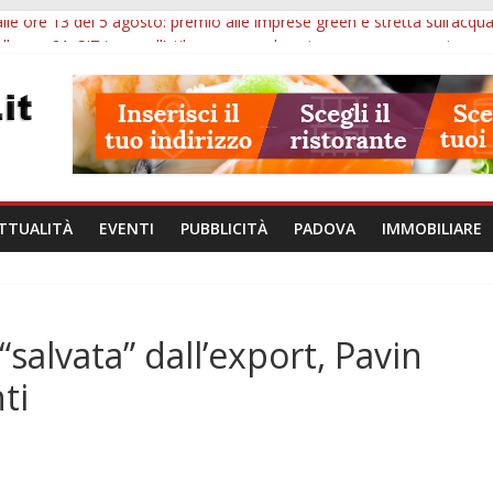
lle ore 13 del 5 agosto: premio alle imprese green e stretta sull’acqu
lle ore 21: SIT torna all’utile, crescono le auto nuove e concorsi comu
iù tempo alle imprese del Padovano: prorogate le comunicazioni sugli 
i non fanno perdere la NASpI: le tutele previste nei casi di violenza d
erative, uno studio dell’Università di Padova parte dall’infiammazion
TTUALITÀ
EVENTI
PUBBLICITÀ
PADOVA
IMMOBILIARE
alvata” dall’export, Pavin
ti