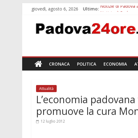
giovedì, agosto 6, 2026
Ultimo:
Notizie di Padova a
Notizie di Padova a
Transizione 4.0, p
Quando le dimission
Malattie neurodegen
CRONACA
POLITICA
ECONOMIA
A
Attualità
L’economia padovana “s
promuove la cura Mon
12 luglio 2012