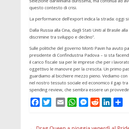
selezione darwiniana durissima, ma continua ad ave
questo contesto di crisi.
La performance dell’export indica la strada: oggi s
Dalla Russia alla Cina, dagli Stati Uniti al Brasile al
discrimine tra sviluppo e declino”.
Sulle politiche del governo Monti Pavin ha avuto pa
presidente di Confindustria Padova – si sta facendo
il carico fiscale sia per le imprese che per i lavor
oggettivo le manovre per la crescita. Un primo passo
guardiamo al bicchiere mezzo pieno. Vediamo con etr
nel nostro tessuto sociale ed economico il gap tra c
spending review, che sembra essere un provvedime
F
T
E
W
M
R
Li
C
ac
w
m
h
e
e
n
o
e
itt
ai
at
ss
d
k
n
←
Drag Queen a pioggia venerdì al Pride