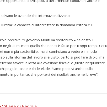
re opportunità di sviluppo, a determinate condizioni anche in
i salvano le aziende che internazionalizzano.
la Turchia: la capacità di intercettare la domanda estera è il
role positive: “il governo Monti va sostenuto – ha detto il
 negli ultimi mesi quello che non si è fatto per troppi tempi. Cert
atori non è più sostenibile, ma si cominciano a vedere in modo
 sulla riforma del lavoro si è visto, certo si può fare di più, ma
emo favore la lotta alla evasione fiscale: è giusto riequilibrare
hi paga le tasse e chi le elude. Siamo positivi anche sulla
nto importante, che porterà dei risultati anche nel breve”.
 Village di Padova