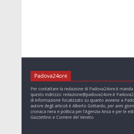
Padova24ore
Per contattare la redazione di Padova24ore.it manda
questo indirizzo:
redazione@padova24ore.it
Padova24
di informazione focalizzato su quanto avviene a Pado
autore degli articoli è Alberto Gottardo, per anni giorn
cronaca nera e politica per l'Agenzia Ansa e per le ediz
Gazzettino e Corriere del Veneto