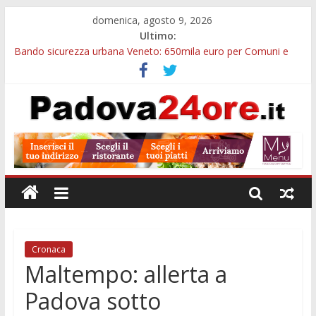
domenica, agosto 9, 2026
Ultimo:
Bando sicurezza urbana Veneto: 650mila euro per Comuni e
Polizie locali
Restauro 2026, chiuse le domande: 2,5 milioni per formare
nuove competenze in Veneto
Calici di Stelle Arzergrande: astronomia, musica e sapori al
Casone Azzurro
Notizie di Padova alle ore 10: censimento a Monselice, arresto
antidroga e siccità
Notizie di Padova alle ore 23: maltrattamenti, arresto a
Limena e progetto Cool Shop
Cronaca
Maltempo: allerta a
Padova sotto