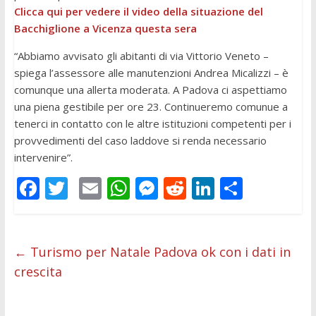
Clicca qui per vedere il video della situazione del
Bacchiglione a Vicenza questa sera
“Abbiamo avvisato gli abitanti di via Vittorio Veneto –
spiega l’assessore alle manutenzioni Andrea Micalizzi – è
comunque una allerta moderata. A Padova ci aspettiamo
una piena gestibile per ore 23. Continueremo comunue a
tenerci in contatto con le altre istituzioni competenti per i
provvedimenti del caso laddove si renda necessario
intervenire”.
F
T
E
W
M
R
Li
C
ac
w
m
h
e
e
n
o
e
itt
ai
at
ss
d
k
n
b
er
l
s
e
di
e
di
←
Turismo per Natale Padova ok con i dati in
crescita
o
A
n
t
dI
vi
o
p
g
n
di