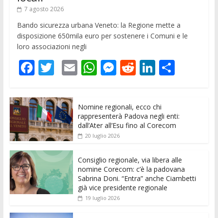
7 agosto 2026
Bando sicurezza urbana Veneto: la Regione mette a
disposizione 650mila euro per sostenere i Comuni e le
loro associazioni negli
F
T
E
W
M
R
Li
C
ac
w
m
h
e
e
n
o
e
itt
ai
at
ss
d
k
n
Nomine regionali, ecco chi
b
er
l
s
e
di
e
di
rappresenterà Padova negli enti:
o
A
n
t
dI
vi
dall’Ater all’Esu fino al Corecom
20 luglio 2026
o
p
g
n
di
k
p
er
Consiglio regionale, via libera alle
nomine Corecom: c’è la padovana
Sabrina Doni. “Entra” anche Ciambetti
già vice presidente regionale
19 luglio 2026