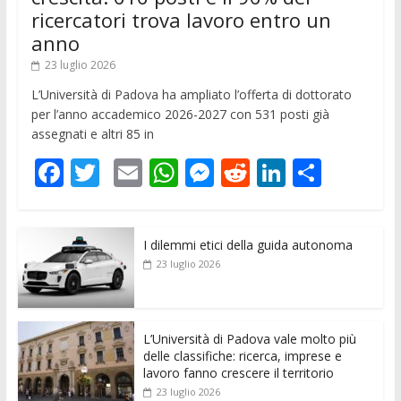
ricercatori trova lavoro entro un
anno
23 luglio 2026
L’Università di Padova ha ampliato l’offerta di dottorato
per l’anno accademico 2026-2027 con 531 posti già
assegnati e altri 85 in
F
T
E
W
M
R
Li
C
ac
w
m
h
e
e
n
o
e
itt
ai
at
ss
d
k
n
I dilemmi etici della guida autonoma
b
er
l
s
e
di
e
di
23 luglio 2026
o
A
n
t
dI
vi
o
p
g
n
di
k
p
er
L’Università di Padova vale molto più
delle classifiche: ricerca, imprese e
lavoro fanno crescere il territorio
23 luglio 2026