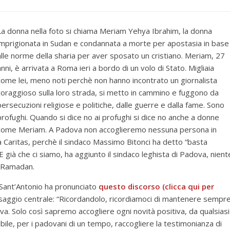
La donna nella foto si chiama Meriam Yehya Ibrahim, la donna
imprigionata in Sudan e condannata a morte per apostasia in base
alle norme della sharia per aver sposato un cristiano. Meriam, 27
anni, è arrivata a Roma ieri a bordo di un volo di Stato. Migliaia
come lei, meno noti perchè non hanno incontrato un giornalista
coraggioso sulla loro strada, si metto in cammino e fuggono da
persecuzioni religiose e politiche, dalle guerre e dalla fame. Sono
profughi. Quando si dice no ai profughi si dice no anche a donne
come Meriam. A Padova non accoglieremo nessuna persona in
lla Caritas, perchè il sindaco Massimo Bitonci ha detto “basta
E già che ci siamo, ha aggiunto il sindaco leghista di Padova, nient
l Ramadan.
 Sant’Antonio ha pronunciato
questo discorso (clicca qui per
assaggio centrale: “Ricordandolo, ricordiamoci di mantenere sempr
ova. Solo così sapremo accogliere ogni novità positiva, da qualsiasi
ile, per i padovani di un tempo, raccogliere la testimonianza di