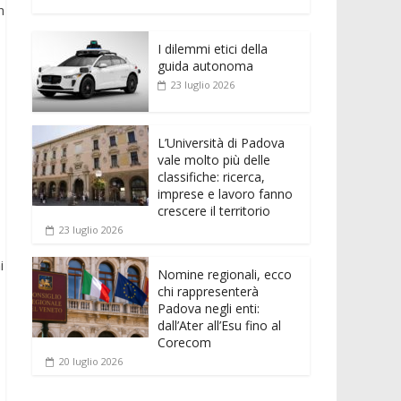
e
itt
ai
at
ss
d
n
o
n
b
er
l
s
e
di
k
n
o
A
n
t
I dilemmi etici della
e
di
guida autonoma
o
p
g
dI
vi
23 luglio 2026
k
p
er
n
di
L’Università di Padova
vale molto più delle
classifiche: ricerca,
imprese e lavoro fanno
crescere il territorio
23 luglio 2026
i
Nomine regionali, ecco
chi rappresenterà
Padova negli enti:
dall’Ater all’Esu fino al
Corecom
20 luglio 2026