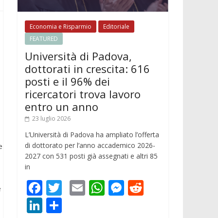
Economia e Risparmio
Editoriale
FEATURED
Università di Padova,
dottorati in crescita: 616
posti e il 96% dei
ricercatori trova lavoro
entro un anno
23 luglio 2026
L’Università di Padova ha ampliato l’offerta
di dottorato per l’anno accademico 2026-
e
2027 con 531 posti già assegnati e altri 85
in
F
T
E
W
M
R
e
ac
w
m
h
e
e
Li
C