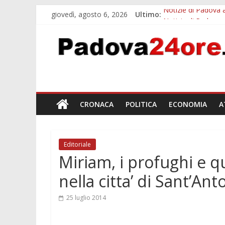
giovedì, agosto 6, 2026
Ultimo:
Notizie di Padova a
Notizie di Padova a
Transizione 4.0, p
Quando le dimission
Malattie neurodegen
CRONACA
POLITICA
ECONOMIA
A
Editoriale
Miriam, i profughi e q
nella citta’ di Sant’Ant
25 luglio 2014