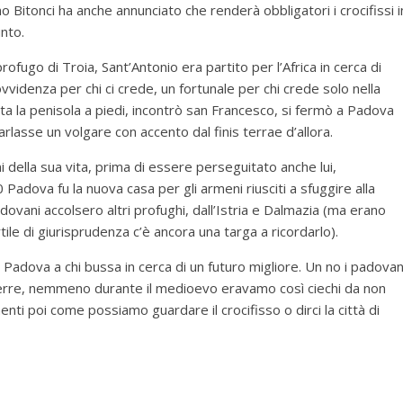
o Bitonci ha anche annunciato che renderà obbligatori i crocifissi i
unto.
fugo di Troia, Sant’Antonio era partito per l’Africa in cerca di
vvidenza per chi ci crede, un fortunale per chi crede solo nella
tutta la penisola a piedi, incontrò san Francesco, si fermò a Padova
lasse un volgare con accento dal finis terrae d’allora.
ni della sua vita, prima di essere perseguitato anche lui,
00 Padova fu la nuova casa per gli armeni riusciti a sfuggire alla
dovani accolsero altri profughi, dall’Istria e Dalmazia (ma erano
cortile di giurisprudenza c’è ancora una targa a ricordarlo).
 Padova a chi bussa in cerca di un futuro migliore. Un no i padovan
rre, nemmeno durante il medioevo eravamo così ciechi da non
menti poi come possiamo guardare il crocifisso o dirci la città di