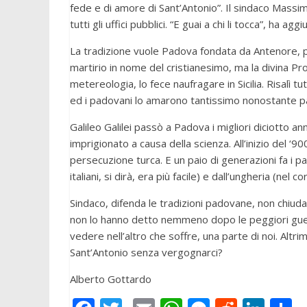
fede e di amore di Sant’Antonio”. Il sindaco Massim
tutti gli uffici pubblici. “E guai a chi li tocca”, ha aggi
La tradizione vuole Padova fondata da Antenore, pro
martirio in nome del cristianesimo, ma la divina Pro
metereologia, lo fece naufragare in Sicilia. Risalì 
ed i padovani lo amarono tantissimo nonostante par
Galileo Galilei passò a Padova i migliori diciotto an
imprigionato a causa della scienza. All’inizio del ‘9
persecuzione turca. E un paio di generazioni fa i pa
italiani, si dirà, era più facile) e dall’ungheria (nel 
Sindaco, difenda le tradizioni padovane, non chiuda
non lo hanno detto nemmeno dopo le peggiori gue
vedere nell’altro che soffre, una parte di noi. Altri
Sant’Antonio senza vergognarci?
Alberto Gottardo