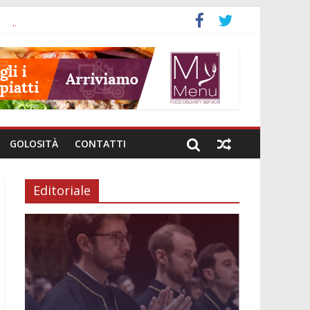
a
nali
investimenti
i genere
e intestinale
GOLOSITÀ
CONTATTI
Editoriale