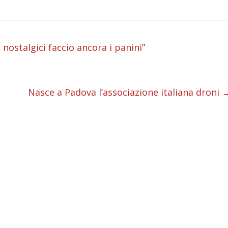
i
 nostalgici faccio ancora i panini”
i
i
Nasce a Padova l’associazione italiana droni