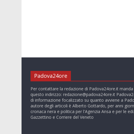
Padova24ore
Per contattare la redazione di Padova24ore.it manda
questo indirizzo:
redazione@padova24ore.it
Padova24
di informazione focalizzato su quanto avviene a Pado
autore degli articoli è Alberto Gottardo, per anni giorn
cronaca nera e politica per l'Agenzia Ansa e per le ediz
Gazzettino e Corriere del Veneto