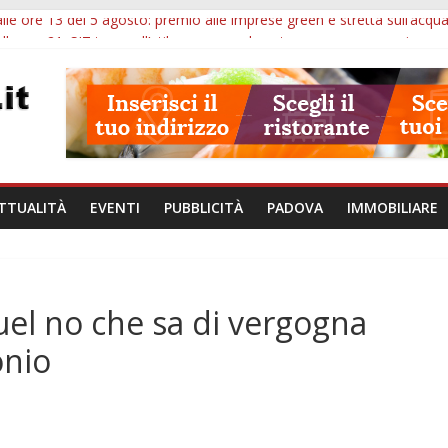
lle ore 13 del 5 agosto: premio alle imprese green e stretta sull’acqu
lle ore 21: SIT torna all’utile, crescono le auto nuove e concorsi comu
iù tempo alle imprese del Padovano: prorogate le comunicazioni sugli 
i non fanno perdere la NASpI: le tutele previste nei casi di violenza d
erative, uno studio dell’Università di Padova parte dall’infiammazion
TTUALITÀ
EVENTI
PUBBLICITÀ
PADOVA
IMMOBILIARE
uel no che sa di vergogna
onio