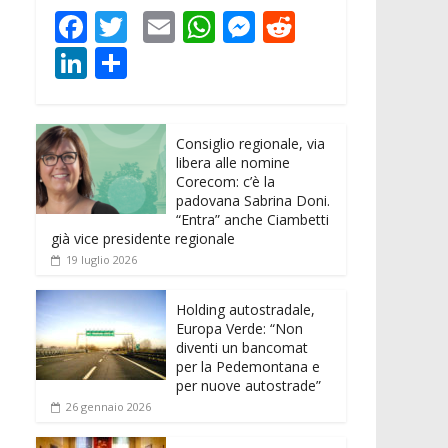
F
T
E
W
M
R
ac
w
m
h
e
e
Li
C
e
itt
ai
at
ss
d
n
o
b
er
l
s
e
di
k
n
o
A
n
t
Consiglio regionale, via
e
di
libera alle nomine
o
p
g
dI
vi
Corecom: c’è la
padovana Sabrina Doni.
k
p
er
n
di
“Entra” anche Ciambetti
già vice presidente regionale
19 luglio 2026
Holding autostradale,
Europa Verde: “Non
diventi un bancomat
per la Pedemontana e
per nuove autostrade”
26 gennaio 2026