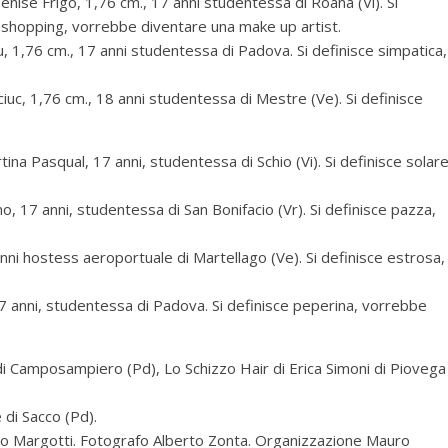
nise Frigo, 1,76 cm., 17 anni studentessa di Roana (Vi). Si
re shopping, vorrebbe diventare una make up artist.
u, 1,76 cm., 17 anni studentessa di Padova. Si definisce simpatica,
iuc, 1,76 cm., 18 anni studentessa di Mestre (Ve). Si definisce
na Pasqual, 17 anni, studentessa di Schio (Vi). Si definisce solare
, 17 anni, studentessa di San Bonifacio (Vr). Si definisce pazza,
nni hostess aeroportuale di Martellago (Ve). Si definisce estrosa,
17 anni, studentessa di Padova. Si definisce peperina, vorrebbe
di Camposampiero (Pd), Lo Schizzo Hair di Erica Simoni di Piovega
 di Sacco (Pd).
rco Margotti. Fotografo Alberto Zonta. Organizzazione Mauro