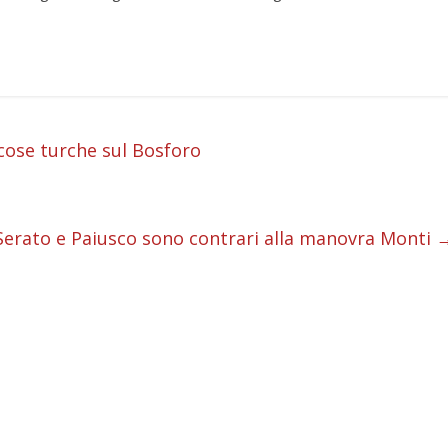
i
 cose turche sul Bosforo
i
i
 Serato e Paiusco sono contrari alla manovra Monti