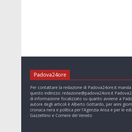
Padova24ore
Per contattare la redazione di Padova24ore.it manda
questo indirizzo:
redazione@padova24ore.it
Padova24
di informazione focalizzato su quanto avviene a Pado
autore degli articoli è Alberto Gottardo, per anni giorn
cronaca nera e politica per l'Agenzia Ansa e per le ediz
Gazzettino e Corriere del Veneto