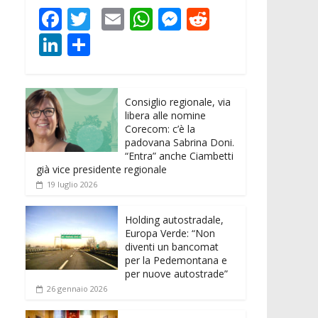
F
T
E
W
M
R
ac
w
m
h
e
e
Li
C
e
itt
ai
at
ss
d
n
o
b
er
l
s
e
di
k
n
o
A
n
t
Consiglio regionale, via
e
di
libera alle nomine
o
p
g
dI
vi
Corecom: c’è la
padovana Sabrina Doni.
k
p
er
n
di
“Entra” anche Ciambetti
già vice presidente regionale
19 luglio 2026
Holding autostradale,
Europa Verde: “Non
diventi un bancomat
per la Pedemontana e
per nuove autostrade”
26 gennaio 2026