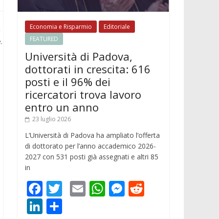
Economia e Risparmio
Editoriale
i
FEATURED
.
Università di Padova,
dottorati in crescita: 616
posti e il 96% dei
ricercatori trova lavoro
entro un anno
23 luglio 2026
L’Università di Padova ha ampliato l’offerta
di dottorato per l’anno accademico 2026-
2027 con 531 posti già assegnati e altri 85
in
F
T
E
W
M
R
ac
w
m
h
e
e
Li
C