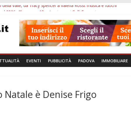
 della Valle, da Tracy Spencer a Valeria Rossi: musica e fuochi
val 2026: 49 opere e 18 anteprime nei Colli Euganei
l Museo della Natura e dell’Uomo: date e biglietti
SME: il corpo umano si esplora con i visori VR
va per tutto agosto: chi entra e quali sedi visitare
TTUALITÀ
EVENTI
PUBBLICITÀ
PADOVA
IMMOBILIARE
 Natale è Denise Frigo