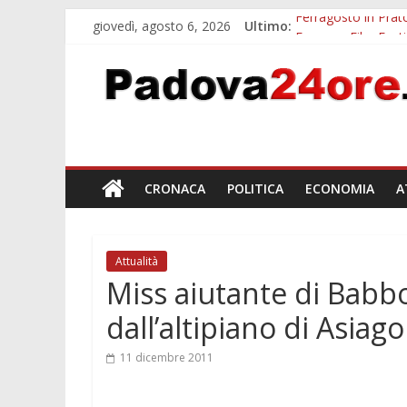
giovedì, agosto 6, 2026
Ultimo:
Ferragosto in Prato
Euganea Film Festi
Notturni padovani a
Organi in 3D al MU
Musei gratis a Pado
CRONACA
POLITICA
ECONOMIA
A
Attualità
Miss aiutante di Babbo
dall’altipiano di Asiago
11 dicembre 2011