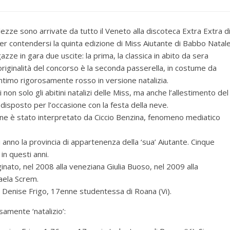
llezze sono arrivate da tutto il Veneto alla discoteca Extra Extra d
r contendersi la quinta edizione di Miss Aiutante di Babbo Natale
azze in gara due uscite: la prima, la classica in abito da sera
originalità del concorso è la seconda passerella, in costume da
ntimo rigorosamente rosso in versione natalizia.
i non solo gli abitini natalizi delle Miss, ma anche l’allestimento del
edisposto per l’occasione con la festa della neve.
ne è stato interpretato da Ciccio Benzina, fenomeno mediatico
nno la provincia di appartenenza della ‘sua’ Aiutante. Cinque
in questi anni.
ginato, nel 2008 alla veneziana Giulia Buoso, nel 2009 alla
aela Screm.
 di Denise Frigo, 17enne studentessa di Roana (Vi).
samente ‘natalizio’: