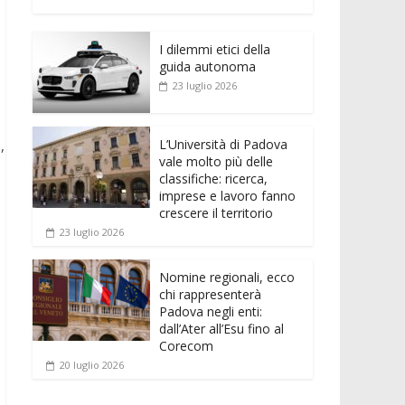
e
itt
ai
at
ss
d
n
o
b
er
l
s
e
di
k
n
o
A
n
t
I dilemmi etici della
e
di
guida autonoma
o
p
g
dI
vi
23 luglio 2026
k
p
er
n
di
L’Università di Padova
,
vale molto più delle
classifiche: ricerca,
imprese e lavoro fanno
crescere il territorio
23 luglio 2026
Nomine regionali, ecco
chi rappresenterà
Padova negli enti:
dall’Ater all’Esu fino al
Corecom
20 luglio 2026