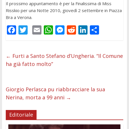
Il prossimo appuntamento è per la Finalissima di Miss
Risskio per una Notte 2010, giovedì 2 settembre in Piazza
Bra a Verona.
F
T
E
W
M
R
Li
C
ac
w
m
h
e
e
n
o
e
itt
ai
at
ss
d
k
n
b
er
l
s
e
di
e
di
←
Furti a Santo Stefano d’Ungheria. “Il Comune
ha già fatto molto”
o
A
n
t
dI
vi
o
p
g
n
di
k
p
er
Giorgio Perlasca pu riabbracciare la sua
Nerina, morta a 99 anni
→
Editoriale