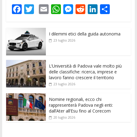
F
T
E
W
M
R
Li
C
ac
w
m
h
e
e
n
o
e
itt
ai
at
ss
d
k
n
I dilemmi etici della guida autonoma
b
er
l
s
e
di
e
di
23 luglio 2026
o
A
n
t
dI
vi
o
p
g
n
di
k
p
er
L’Università di Padova vale molto più
delle classifiche: ricerca, imprese e
lavoro fanno crescere il territorio
23 luglio 2026
Nomine regionali, ecco chi
rappresenterà Padova negli enti:
dall’Ater all’Esu fino al Corecom
20 luglio 2026