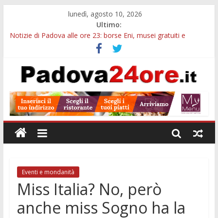
lunedì, agosto 10, 2026
Ultimo:
Notizie di Padova alle ore 23: borse Eni, musei gratuiti e
scadenze universitarie
Villa Vanna, dove ogni bambino può brillare: l’estate inclusiva
del Centro Clinico Stella Polare
Notizie di Padova alle ore 10: mobilità comunale, Camera di
Commercio e bus sui Colli
Museo della Natura e dell’Uomo, il 21 agosto visita serale tra
200mila reperti storici
Palazzo Bo, dal 10 al 18 agosto cambia la visita: tour Gio Ponti
e percorso con QR
Eventi e mondanità
Miss Italia? No, però
anche miss Sogno ha la