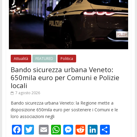
Attualità
FEATURED
Politica
Bando sicurezza urbana Veneto:
650mila euro per Comuni e Polizie
locali
7 agosto 2026
Bando sicurezza urbana Veneto: la Regione mette a
disposizione 650mila euro per sostenere i Comuni e le
loro associazioni negli
F
T
E
W
M
R
Li
C