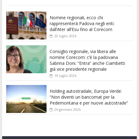
ac
w
m
h
e
e
n
o
e
itt
ai
at
ss
d
k
n
Nomine regionali, ecco chi
b
er
l
s
e
di
e
di
rappresenterà Padova negli enti:
o
A
n
t
dI
vi
dall’Ater all’Esu fino al Corecom
20 luglio 2026
o
p
g
n
di
k
p
er
Consiglio regionale, via libera alle
nomine Corecom: c’è la padovana
Sabrina Doni. “Entra” anche Ciambetti
già vice presidente regionale
19 luglio 2026
Holding autostradale, Europa Verde:
“Non diventi un bancomat per la
Pedemontana e per nuove autostrade”
26 gennaio 2026