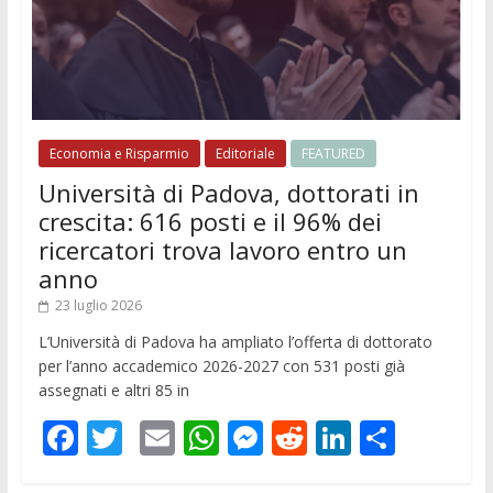
Economia e Risparmio
Editoriale
FEATURED
Università di Padova, dottorati in
crescita: 616 posti e il 96% dei
ricercatori trova lavoro entro un
anno
23 luglio 2026
L’Università di Padova ha ampliato l’offerta di dottorato
per l’anno accademico 2026-2027 con 531 posti già
assegnati e altri 85 in
F
T
E
W
M
R
Li
C
ac
w
m
h
e
e
n
o