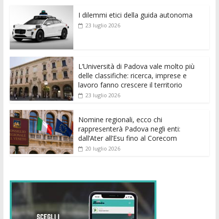
e
itt
ai
at
ss
d
k
n
I dilemmi etici della guida autonoma
b
er
l
s
e
di
e
di
23 luglio 2026
o
A
n
t
dI
vi
o
p
g
n
di
k
p
er
L’Università di Padova vale molto più
delle classifiche: ricerca, imprese e
lavoro fanno crescere il territorio
23 luglio 2026
Nomine regionali, ecco chi
rappresenterà Padova negli enti:
dall’Ater all’Esu fino al Corecom
20 luglio 2026