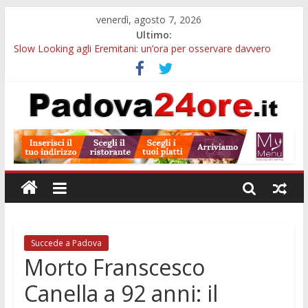
venerdì, agosto 7, 2026
Ultimo:
Slow Looking agli Eremitani: un’ora per osservare davvero
un’opera
Bando sicurezza urbana Veneto: 650mila euro per Comuni e
Polizie locali
Sicurezza esodo estivo Padova: più controlli su strade, stazioni
e treni
Bonus trasporto pubblico Veneto: 200 euro per l’abbonamento
annuale
Notizie di Padova alle ore 10: arresto, fermata Busitalia e
tregua dal caldo
Succede a Padova
Morto Franscesco
Canella a 92 anni: il