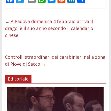
ac
w
m
h
e
e
n
o
e
itt
ai
at
ss
d
k
n
b
er
l
s
e
di
e
di
←
A Padova domenica 4 febbraio arriva il
drago: è il suo anno secondo il calendario
o
A
n
t
dI
vi
cinese
o
p
g
n
di
k
p
er
Controlli straordinari dei carabinieri nella zona
di Piove di Sacco
→
Editoriale