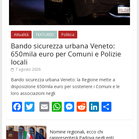
Attualità
FEATURED
Politica
Bando sicurezza urbana Veneto:
650mila euro per Comuni e Polizie
locali
7 agosto 2026
Bando sicurezza urbana Veneto: la Regione mette a
disposizione 650mila euro per sostenere i Comuni e le
loro associazioni negli
F
T
E
W
M
R
Li
C
ac
w
m
h
e
e
n
o
e
itt
ai
at
ss
d
k
n
Nomine regionali, ecco chi
b
er
l
s
e
di
e
di
rappresenterà Padova negli enti: