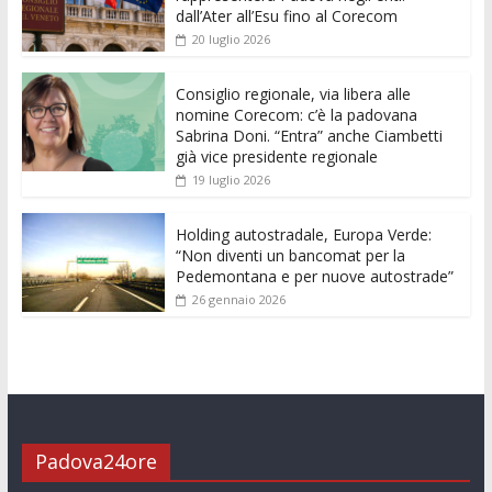
o
A
n
t
dI
vi
dall’Ater all’Esu fino al Corecom
20 luglio 2026
o
p
g
n
di
k
p
er
Consiglio regionale, via libera alle
nomine Corecom: c’è la padovana
Sabrina Doni. “Entra” anche Ciambetti
già vice presidente regionale
19 luglio 2026
Holding autostradale, Europa Verde:
“Non diventi un bancomat per la
Pedemontana e per nuove autostrade”
26 gennaio 2026
Padova24ore