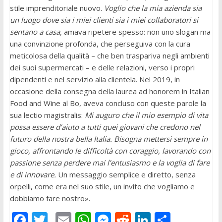
stile imprenditoriale nuovo.
Voglio che la mia azienda sia
un luogo dove sia i miei clienti sia i miei collaboratori si
sentano a casa
, amava ripetere spesso: non uno slogan ma
una convinzione profonda, che perseguiva con la cura
meticolosa della qualità – che ben traspariva negli ambienti
dei suoi supermercati – e delle relazioni, verso i propri
dipendenti e nel servizio alla clientela. Nel 2019, in
occasione della consegna della laurea ad honorem in Italian
Food and Wine al Bo, aveva concluso con queste parole la
sua lectio magistralis:
Mi auguro che il mio esempio di vita
possa essere d’aiuto a tutti quei giovani che credono nel
futuro della nostra bella Italia. Bisogna mettersi sempre in
gioco, affrontando le difficoltà con coraggio, lavorando con
passione senza perdere mai l’entusiasmo e la voglia di fare
e di innovare.
Un
messaggio semplice e diretto, senza
orpelli, come era nel suo stile, un invito che vogliamo e
dobbiamo fare nostro».
F
T
E
W
M
R
Li
C