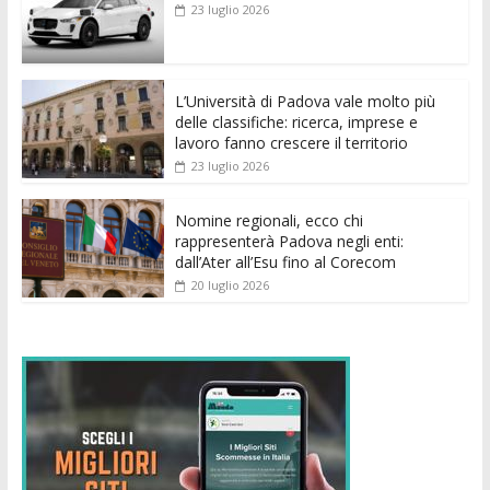
b
er
l
s
e
di
e
di
23 luglio 2026
o
A
n
t
dI
vi
o
p
g
n
di
k
p
er
L’Università di Padova vale molto più
delle classifiche: ricerca, imprese e
lavoro fanno crescere il territorio
23 luglio 2026
Nomine regionali, ecco chi
rappresenterà Padova negli enti:
dall’Ater all’Esu fino al Corecom
20 luglio 2026