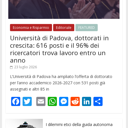
Economia e Risparmio
Editoriale
FEATURED
Università di Padova, dottorati in
crescita: 616 posti e il 96% dei
ricercatori trova lavoro entro un
anno
23 luglio 2026
L’Università di Padova ha ampliato l’offerta di dottorato
per l’anno accademico 2026-2027 con 531 posti già
assegnati e altri 85 in
F
T
E
W
M
R
Li
C
ac
w
m
h
e
e
n
o
e
itt
ai
at
ss
d
k
n
I dilemmi etici della guida autonoma