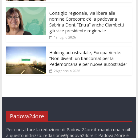
o
p
g
n
di
k
p
er
Consiglio regionale, via libera alle
nomine Corecom: c’è la padovana
Sabrina Doni. “Entra” anche Ciambetti
già vice presidente regionale
19 luglio 2026
Holding autostradale, Europa Verde:
“Non diventi un bancomat per la
Pedemontana e per nuove autostrade”
26 gennaio 2026
Padova24ore
Per contattare la redazione di Padova24ore.it manda una mail
a questo indirizzo:
redazione@padova24ore.it
Padova24ore è