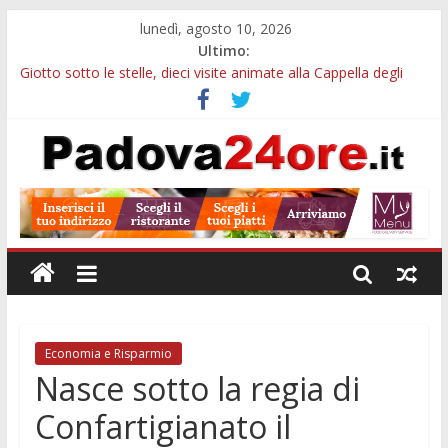
lunedì, agosto 10, 2026
Ultimo:
Giotto sotto le stelle, dieci visite animate alla Cappella degli
Scrovegni a settembre
Notizie di Padova alle ore 23: borse Eni, musei gratuiti e
scadenze universitarie
Concorso Claudio Scimone, 14mila euro ai giovani musicisti:
candidature entro ottobre
Gemellaggi internazionali, 100mila euro ai Comuni veneti:
domande entro il 7 settembre
Alloggi ESU Padova 2026-2027: requisiti, scadenze e domanda
per ottenere un posto letto
Economia e Risparmio
Nasce sotto la regia di
Confartigianato il