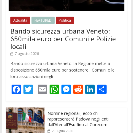
Attualità
FEATURED
Politica
Bando sicurezza urbana Veneto:
650mila euro per Comuni e Polizie
locali
7 agosto 2026
Bando sicurezza urbana Veneto: la Regione mette a
disposizione 650mila euro per sostenere i Comuni e le
loro associazioni negli
F
T
E
W
M
R
Li
C
ac
w
m
h
e
e
n
o
e
itt
ai
at
ss
d
k
n
Nomine regionali, ecco chi
b
er
l
s
e
di
e
di
rappresenterà Padova negli enti:
o
A
n
t
dI
vi
dall’Ater all’Esu fino al Corecom
20 luglio 2026