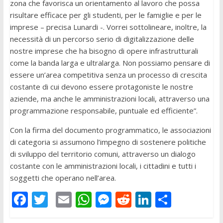
zona che favorisca un orientamento al lavoro che possa
risultare efficace per gli studenti, per le famiglie e per le
imprese – precisa Lunardi -. Vorrei sottolineare, inoltre, la
necessità di un percorso serio di digitalizzazione delle
nostre imprese che ha bisogno di opere infrastrutturali
come la banda larga e ultralarga. Non possiamo pensare di
essere un’area competitiva senza un processo di crescita
costante di cui devono essere protagoniste le nostre
aziende, ma anche le amministrazioni locali, attraverso una
programmazione responsabile, puntuale ed efficiente”.
Con la firma del documento programmatico, le associazioni
di categoria si assumono l’impegno di sostenere politiche
di sviluppo del territorio comuni, attraverso un dialogo
costante con le amministrazioni locali, i cittadini e tutti i
soggetti che operano nell’area.
F
T
E
W
M
R
Li
C
ac
w
m
h
e
e
n
o