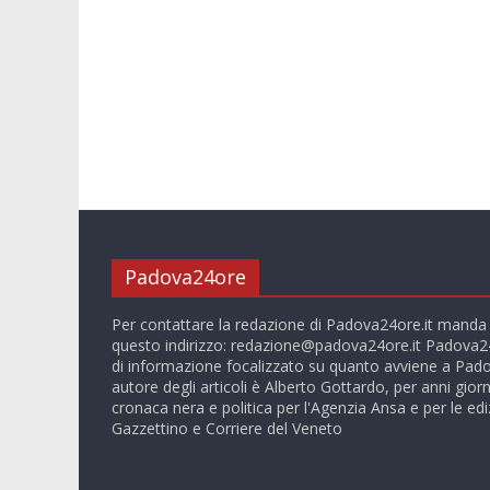
Padova24ore
Per contattare la redazione di Padova24ore.it manda
questo indirizzo:
redazione@padova24ore.it
Padova24
di informazione focalizzato su quanto avviene a Pado
autore degli articoli è Alberto Gottardo, per anni giorn
cronaca nera e politica per l'Agenzia Ansa e per le ediz
Gazzettino e Corriere del Veneto