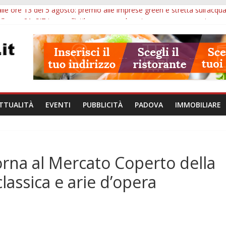
lle ore 13 del 5 agosto: premio alle imprese green e stretta sull’acqu
lle ore 21: SIT torna all’utile, crescono le auto nuove e concorsi comu
iù tempo alle imprese del Padovano: prorogate le comunicazioni sugli 
i non fanno perdere la NASpI: le tutele previste nei casi di violenza d
erative, uno studio dell’Università di Padova parte dall’infiammazion
TTUALITÀ
EVENTI
PUBBLICITÀ
PADOVA
IMMOBILIARE
rna al Mercato Coperto della
lassica e arie d’opera