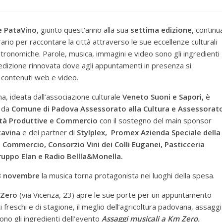
 PataVino
,
giunto quest’anno alla sua
settima edizione,
continu
erario per raccontare la città attraverso le sue eccellenze culturali
tronomiche. P
arole, musica, immagini e video sono gli ingredienti
edizione rinnovata dove agli appuntamenti in presenza si
 contenuti web e video.
a, ideata dall’associazione culturale
Veneto Suoni e Sapori,
è
 da
Comune di Padova Assessorato alla Cultura e Assessorat
vità Produttive e Commercio
con il sostegno del main sponsor
tavina
e dei partner di
Stylplex, Promex Azienda Speciale della
 Commercio, Consorzio Vini dei Colli Euganei, Pasticceria
ruppo Elan e Radio Bellla&Monella.
8 novembre
la musica torna protagonista nei luoghi della spesa.
 Zero
(via Vicenza, 23)
apre le sue porte per un appuntamento
 freschi e di stagione, il meglio dell’agricoltura padovana, assaggi
ono gli ingredienti dell’evento
Assaggi musicali a Km Zero.