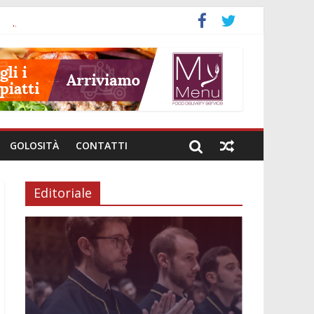
a
nali
investimenti
i genere
e intestinale
GOLOSITÀ
CONTATTI
Editoriale