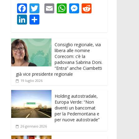
F
T
E
W
M
R
ac
w
m
h
e
e
Li
C
e
itt
ai
at
ss
d
n
o
b
er
l
s
e
di
k
n
o
A
n
t
Consiglio regionale, via
e
di
libera alle nomine
o
p
g
dI
vi
Corecom: c’è la
padovana Sabrina Doni.
k
p
er
n
di
“Entra” anche Ciambetti
già vice presidente regionale
19 luglio 2026
Holding autostradale,
Europa Verde: “Non
diventi un bancomat
per la Pedemontana e
per nuove autostrade”
26 gennaio 2026