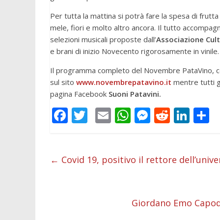
Per tutta la mattina si potrà fare la spesa di frutta 
mele, fiori e molto altro ancora. Il tutto accompag
selezioni musicali proposte dall’
Associazione Cult
e brani di inizio Novecento rigorosamente in vinil
Il programma completo del Novembre PataVino, con il
sul sito
www.novembrepatavino.it
mentre tutti g
pagina Facebook
Suoni Patavini.
F
T
E
W
M
R
Li
C
ac
w
m
h
e
e
n
o
e
itt
ai
at
ss
d
k
n
b
er
l
s
e
di
e
d
←
Covid 19, positivo il rettore dell’univ
o
A
n
t
dI
v
o
p
g
n
d
Giordano Emo Capodil
k
p
er