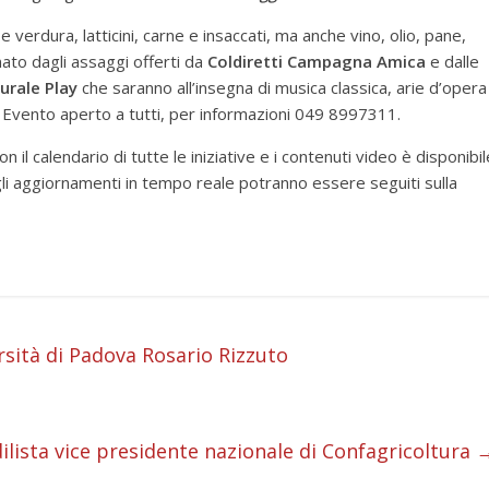
e verdura, latticini, carne e insaccati, ma anche vino, olio, pane,
nato dagli assaggi offerti da
Coldiretti Campagna Amica
e
dalle
urale Play
che saranno all’insegna di musica classica, arie d’opera
e. Evento aperto a tutti, per informazioni 049 8997311.
 calendario di tutte le iniziative e i contenuti video è disponibil
li aggiornamenti in tempo reale potranno essere seguiti sulla
i
ersità di Padova Rosario Rizzuto
i
i
ista vice presidente nazionale di Confagricoltura