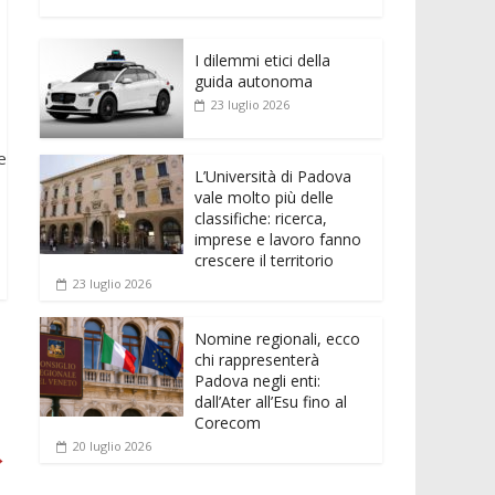
e
itt
ai
at
ss
d
n
o
b
er
l
s
e
di
k
n
o
A
n
t
I dilemmi etici della
e
di
guida autonoma
o
p
g
dI
vi
23 luglio 2026
k
p
er
n
di
e
L’Università di Padova
vale molto più delle
classifiche: ricerca,
imprese e lavoro fanno
crescere il territorio
23 luglio 2026
Nomine regionali, ecco
chi rappresenterà
Padova negli enti:
dall’Ater all’Esu fino al
Corecom
20 luglio 2026
→