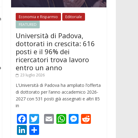
Economia e Risparmio
Editoriale
a
FEATURED
Università di Padova,
dottorati in crescita: 616
posti e il 96% dei
ricercatori trova lavoro
entro un anno
o
23 luglio 2026
L’Università di Padova ha ampliato l’offerta
di dottorato per l’anno accademico 2026-
2027 con 531 posti già assegnati e altri 85
in
F
T
E
W
M
R
ac
w
m
h
e
e
Li
C