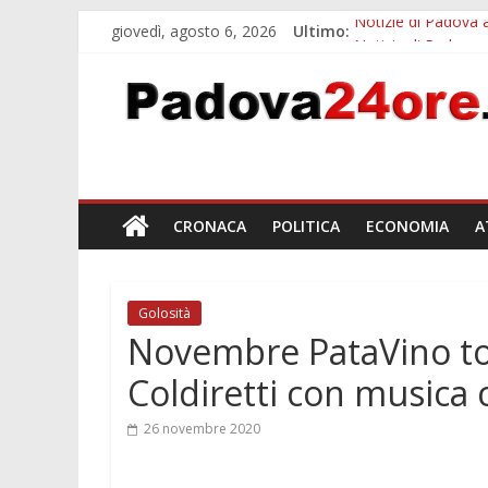
giovedì, agosto 6, 2026
Ultimo:
Notizie di Padova a
Notizie di Padova a
Transizione 4.0, p
Quando le dimission
Malattie neurodegen
CRONACA
POLITICA
ECONOMIA
A
Golosità
Novembre PataVino to
Coldiretti con musica c
26 novembre 2020