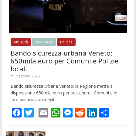
Attualità
FEATURED
Politica
Bando sicurezza urbana Veneto:
650mila euro per Comuni e Polizie
locali
7 agosto 2026
Bando sicurezza urbana Veneto: la Regione mette a
disposizione 650mila euro per sostenere i Comuni e le
loro associazioni negli
F
T
E
W
M
R
Li
C
ac
w
m
h
e
e
n
o
e
itt
ai
at
ss
d
k
n