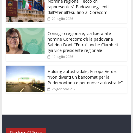
Nomine regionali, ecco chi
b
er
l
s
e
di
e
di
rappresenterà Padova negli enti:
o
A
n
t
dI
vi
dall’Ater all’Esu fino al Corecom
20 luglio 2026
o
p
g
n
di
k
p
er
Consiglio regionale, via libera alle
nomine Corecom: c’è la padovana
Sabrina Doni. “Entra” anche Ciambetti
già vice presidente regionale
19 luglio 2026
Holding autostradale, Europa Verde:
“Non diventi un bancomat per la
Pedemontana e per nuove autostrade”
26 gennaio 2026
Padova24ore