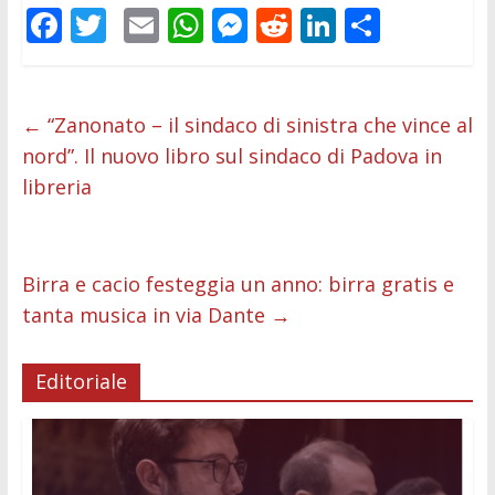
F
T
E
W
M
R
Li
C
ac
w
m
h
e
e
n
o
e
itt
ai
at
ss
d
k
n
b
er
l
s
e
di
e
di
←
“Zanonato – il sindaco di sinistra che vince al
nord”. Il nuovo libro sul sindaco di Padova in
o
A
n
t
dI
vi
libreria
o
p
g
n
di
k
p
er
Birra e cacio festeggia un anno: birra gratis e
tanta musica in via Dante
→
Editoriale