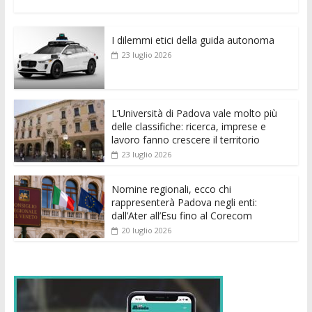
ac
w
m
h
e
e
n
o
e
itt
ai
at
ss
d
k
n
I dilemmi etici della guida autonoma
b
er
l
s
e
di
e
di
23 luglio 2026
o
A
n
t
dI
vi
o
p
g
n
di
k
p
er
L’Università di Padova vale molto più
delle classifiche: ricerca, imprese e
lavoro fanno crescere il territorio
23 luglio 2026
Nomine regionali, ecco chi
rappresenterà Padova negli enti:
dall’Ater all’Esu fino al Corecom
20 luglio 2026