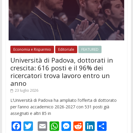
Economia e Risparmio
Editoriale
FEATURED
Università di Padova, dottorati in
crescita: 616 posti e il 96% dei
ricercatori trova lavoro entro un
anno
23 luglio 2026
L’Università di Padova ha ampliato l’offerta di dottorato
per l’anno accademico 2026-2027 con 531 posti già
assegnati e altri 85 in
F
T
E
W
M
R
Li
C