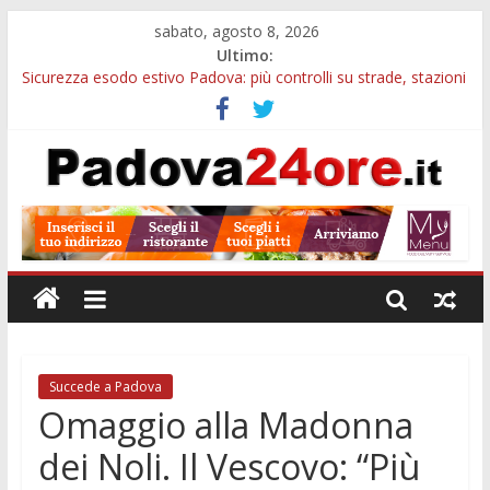
sabato, agosto 8, 2026
Ultimo:
Sicurezza esodo estivo Padova: più controlli su strade, stazioni
e treni
Calici di Stelle Arzergrande: astronomia, musica e sapori al
Casone Azzurro
Notizie di Padova alle ore 10: censimento a Monselice, arresto
antidroga e siccità
Notizie di Padova alle ore 23: maltrattamenti, arresto a
Limena e progetto Cool Shop
Bando sicurezza urbana Veneto: 650mila euro per Comuni e
Polizie locali
Succede a Padova
Omaggio alla Madonna
dei Noli. Il Vescovo: “Più