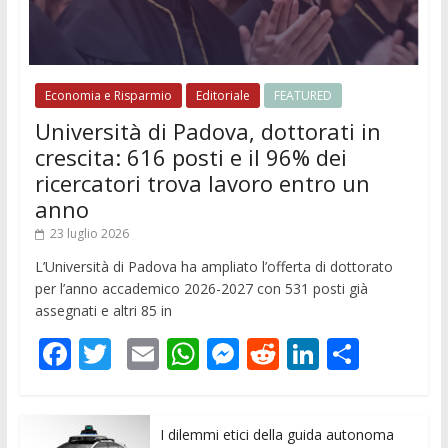
Economia e Risparmio
Editoriale
FEATURED
Università di Padova, dottorati in
crescita: 616 posti e il 96% dei
ricercatori trova lavoro entro un
anno
23 luglio 2026
L’Università di Padova ha ampliato l’offerta di dottorato
per l’anno accademico 2026-2027 con 531 posti già
assegnati e altri 85 in
F
T
E
W
M
R
Li
C
ac
w
m
h
e
e
n
o
e
itt
ai
at
ss
d
k
n
I dilemmi etici della guida autonoma