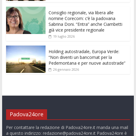
o
p
g
n
di
k
p
er
Consiglio regionale, via libera alle
nomine Corecom: c’è la padovana
Sabrina Doni. “Entra” anche Ciambetti
già vice presidente regionale
19 luglio 2026
Holding autostradale, Europa Verde:
“Non diventi un bancomat per la
Pedemontana e per nuove autostrade”
26 gennaio 2026
Padova24ore
Per contattare la redazione di Padova24ore.it manda una mail
a questo indirizzo:
redazione@padova24ore.it
Padova24ore è