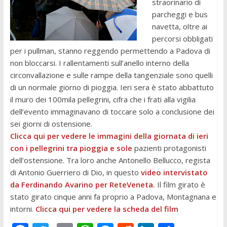
straorinario di
parcheggi e bus
navetta, oltre ai
percorsi obbligati
per i pullman, stanno reggendo permettendo a Padova di
non bloccarsi. I rallentamenti sull’anello interno della
circonvallazione e sulle rampe della tangenziale sono quelli
di un normale giorno di pioggia. Ieri sera è stato abbattuto
il muro dei 100mila pellegrini, cifra che i frati alla vigilia
dell’evento immaginavano di toccare solo a conclusione dei
sei giorni di ostensione.
Clicca qui per vedere le immagini della giornata di ieri
con i pellegrini tra pioggia e sole
pazienti protagonisti
dell’ostensione. Tra loro anche Antonello Bellucco, regista
di Antonio Guerriero di Dio, in questo
video intervistato
da Ferdinando Avarino per ReteVeneta.
Il film girato è
stato girato cinque anni fa proprio a Padova, Montagnana e
intorni.
Clicca qui per vedere la scheda del film