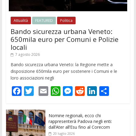
Attualità
FEATURED
Politica
Bando sicurezza urbana Veneto:
650mila euro per Comuni e Polizie
locali
7 agosto 2026
Bando sicurezza urbana Veneto: la Regione mette a
disposizione 650mila euro per sostenere i Comuni e le
loro associazioni negli
F
T
E
W
M
R
Li
C
ac
w
m
h
e
e
n
o
e
itt
ai
at
ss
d
k
n
Nomine regionali, ecco chi
b
er
l
s
e
di
e
di
rappresenterà Padova negli enti:
o
A
n
t
dI
vi
dall’Ater all’Esu fino al Corecom
20 luglio 2026