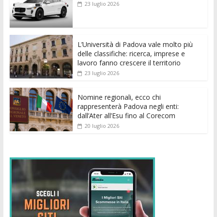
b
er
l
s
e
di
e
di
23 luglio 2026
o
A
n
t
dI
vi
o
p
g
n
di
k
p
er
L’Università di Padova vale molto più
delle classifiche: ricerca, imprese e
lavoro fanno crescere il territorio
23 luglio 2026
Nomine regionali, ecco chi
rappresenterà Padova negli enti:
dall’Ater all’Esu fino al Corecom
20 luglio 2026