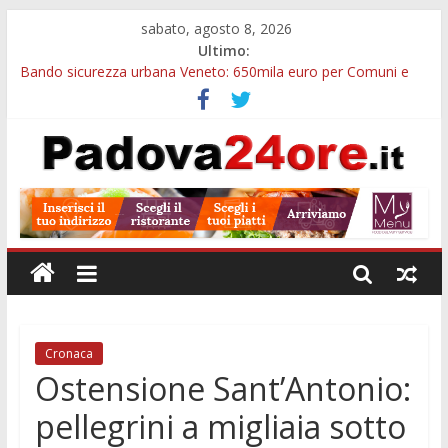
sabato, agosto 8, 2026
Ultimo:
Bando sicurezza urbana Veneto: 650mila euro per Comuni e
Polizie locali
Restauro 2026, chiuse le domande: 2,5 milioni per formare
nuove competenze in Veneto
Calici di Stelle Arzergrande: astronomia, musica e sapori al
Casone Azzurro
Notizie di Padova alle ore 10: censimento a Monselice, arresto
antidroga e siccità
Notizie di Padova alle ore 23: maltrattamenti, arresto a
Limena e progetto Cool Shop
Cronaca
Ostensione Sant’Antonio:
pellegrini a migliaia sotto