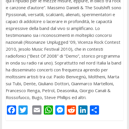
qui il ripudio per le mezze misure, eppure, in bilico tra rock
e canzone d’autore”. Massimo Danieli & The Soulshift sono
Ppssionali, versatili, scalcianti, alienati, sperimentatori e
capaci di addolcire o lacerare in profondità, le capacità
espressive della band dal vivo si amplificano. Lo
testimoniano sia i riconoscimenti in molteplici concorsi
nazionali (Risonanze Unplugged ’09, Vicenza Rock Contest
2010, Jesolo Music Festival 2010), che in contesti
radiofonici (“Best Of 2008” di “Demo”, storico programma
in onda su radio rai uno). Soprattutto nel nord Italia la band
ha disseminato concerti con frequenza aprendo per
moltissimi artisti tra cui: Paolo Benvegnù, Moltheni, Marta
sui Tubi, Dente, Giuliano Dottori, Gianmarco Martelloni,
Francesco Renga, Petrol, Deasonika, Giorgio Canali &
Rossofuoco, Bugo, Steve Phillips ed altri.
F
T
E
W
M
R
Li
C
ac
w
m
h
e
e
n
o
e
itt
ai
at
ss
d
k
n