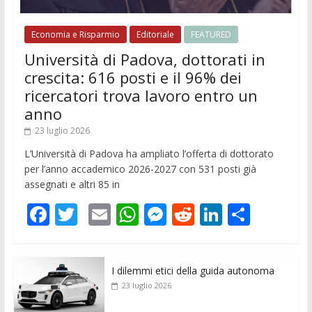
Economia e Risparmio
Editoriale
FEATURED
Università di Padova, dottorati in
crescita: 616 posti e il 96% dei
ricercatori trova lavoro entro un
anno
23 luglio 2026
L’Università di Padova ha ampliato l’offerta di dottorato
per l’anno accademico 2026-2027 con 531 posti già
assegnati e altri 85 in
F
T
E
W
M
R
Li
C
ac
w
m
h
e
e
n
o
e
itt
ai
at
ss
d
k
n
I dilemmi etici della guida autonoma
b
er
l
s
e
di
e
di
23 luglio 2026
o
A
n
t
dI
vi