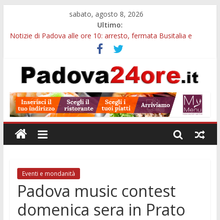
sabato, agosto 8, 2026
Ultimo:
Notizie di Padova alle ore 10: arresto, fermata Busitalia e
tregua dal caldo
Notizie di Padova alle ore 23: maltrattamenti, arresto a
Limena e progetto Cool Shop
Bando sicurezza urbana Veneto: 650mila euro per Comuni e
Polizie locali
Sicurezza esodo estivo Padova: più controlli su strade, stazioni
e treni
Bonus trasporto pubblico Veneto: 200 euro per l’abbonamento
annuale
Eventi e mondanità
Padova music contest
domenica sera in Prato