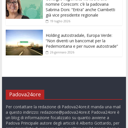
nomine Corecom: c’è la padovana
Sabrina Doni. “Entra” anche Ciambetti
già vice presidente regionale
19 luglio 2026
Holding autostradale, Europa Verde:
“Non diventi un bancomat per la
Pedemontana e per nuove autostrade”
26 gennaio 2026
Padova24ore
Per contattare la redazione di Padova24ore.it manda una mail
a questo indirizzo:
redazione@padova24ore.it
Padova24ore è
un blog di informazione focalizzato su quanto avviene a
Padova Principale autore degli articoli è Alberto Gottardo, per