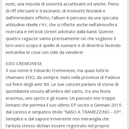
note, una miscela di sonorità accattivanti ed uniche. Pieno
di riff sferzanti e trascinanti, di motivetti festaioli e
dall’immediato effetto, l’album è pervaso da una spiccata
attitudine ribelle r’n’r, che si riflette anche nell’atmosfera
ricercata e nel look street adottato dalla band. Queste
quattro ragazze sanno precisamente ciò che vogliono: il
loro unico scopo è quello di suonare e di divertirsi facendo
entrambe le cose con stile da vendere!
EDO CREMONESE
Il suo nome è Edoardo Cremonese, ma quasi tutti lo
chiamano EDO, da sempre. Nato nella provincia di Padova
sul finire degli anni ’80. Le sue canzoni parlano di storie di
quotidianità vissuta all’ombra del santo, tra una festa
erasmus, uno spritz e gli esami. Un passato non troppo
lontano che permea il suo ultimo EP uscito a Gennaio 2010
dal curioso e simpatico titolo “NASO A TRAMEZZINO – EP”.
Semplice e dal sapore irriverente non meraviglia che
l’artista stesso dichiari essere registrato nel proprio