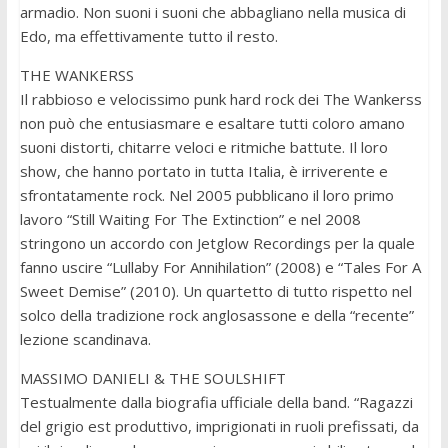
armadio. Non suoni i suoni che abbagliano nella musica di
Edo, ma effettivamente tutto il resto.
THE WANKERSS
Il rabbioso e velocissimo punk hard rock dei The Wankerss
non può che entusiasmare e esaltare tutti coloro amano
suoni distorti, chitarre veloci e ritmiche battute. Il loro
show, che hanno portato in tutta Italia, è irriverente e
sfrontatamente rock. Nel 2005 pubblicano il loro primo
lavoro “Still Waiting For The Extinction” e nel 2008
stringono un accordo con Jetglow Recordings per la quale
fanno uscire “Lullaby For Annihilation” (2008) e “Tales For A
Sweet Demise” (2010). Un quartetto di tutto rispetto nel
solco della tradizione rock anglosassone e della “recente”
lezione scandinava.
MASSIMO DANIELI & THE SOULSHIFT
Testualmente dalla biografia ufficiale della band. “Ragazzi
del grigio est produttivo, imprigionati in ruoli prefissati, da