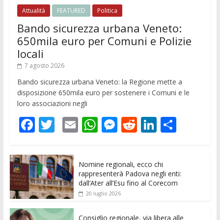
Attualità
FEATURED
Politica
Bando sicurezza urbana Veneto:
650mila euro per Comuni e Polizie
locali
7 agosto 2026
Bando sicurezza urbana Veneto: la Regione mette a
disposizione 650mila euro per sostenere i Comuni e le
loro associazioni negli
F
T
E
W
M
R
Li
C
ac
w
m
h
e
e
n
o
e
itt
ai
at
ss
d
k
n
Nomine regionali, ecco chi
b
er
l
s
e
di
e
di
rappresenterà Padova negli enti:
o
A
n
t
dI
vi
dall’Ater all’Esu fino al Corecom
20 luglio 2026
o
p
g
n
di
k
p
er
Consiglio regionale, via libera alle