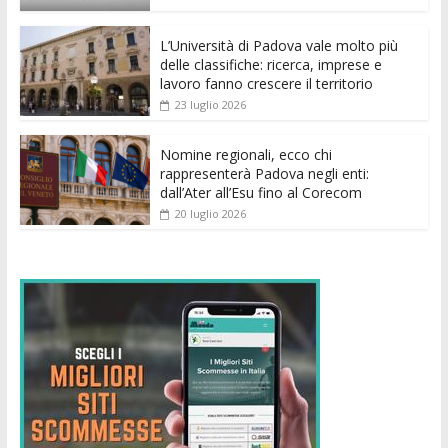
o
p
g
n
di
k
p
er
L’Università di Padova vale molto più
delle classifiche: ricerca, imprese e
lavoro fanno crescere il territorio
23 luglio 2026
Nomine regionali, ecco chi
rappresenterà Padova negli enti:
dall’Ater all’Esu fino al Corecom
20 luglio 2026