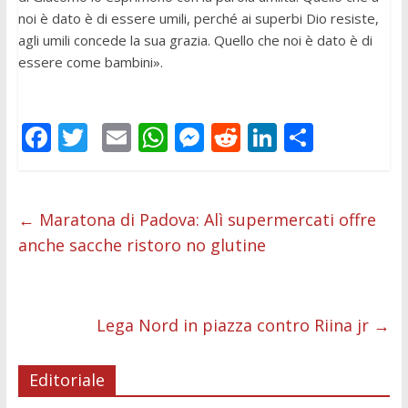
noi è dato è di essere umili, perché ai superbi Dio resiste,
agli umili concede la sua grazia. Quello che noi è dato è di
essere come bambini».
F
T
E
W
M
R
Li
C
ac
w
m
h
e
e
n
o
e
itt
ai
at
ss
d
k
n
b
er
l
s
e
di
e
di
←
Maratona di Padova: Alì supermercati offre
anche sacche ristoro no glutine
o
A
n
t
dI
vi
o
p
g
n
di
k
p
er
Lega Nord in piazza contro Riina jr
→
Editoriale