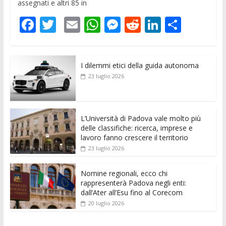
assegnati e altri 85 in
F
T
E
W
M
R
Li
C
ac
w
m
h
e
e
n
o
e
itt
ai
at
ss
d
k
n
I dilemmi etici della guida autonoma
b
er
l
s
e
di
e
di
23 luglio 2026
o
A
n
t
dI
vi
o
p
g
n
di
k
p
er
L’Università di Padova vale molto più
delle classifiche: ricerca, imprese e
lavoro fanno crescere il territorio
23 luglio 2026
Nomine regionali, ecco chi
rappresenterà Padova negli enti:
dall’Ater all’Esu fino al Corecom
20 luglio 2026