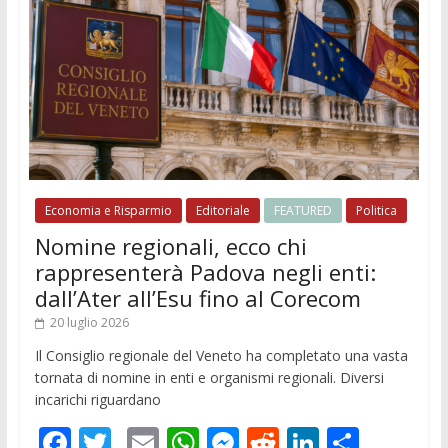
Economia e Risparmio
Editoriale
FEATURED
Politica
Nomine regionali, ecco chi
rappresenterà Padova negli enti:
dall’Ater all’Esu fino al Corecom
20 luglio 2026
Il Consiglio regionale del Veneto ha completato una vasta
tornata di nomine in enti e organismi regionali. Diversi
incarichi riguardano
F
T
E
W
M
R
Li
C