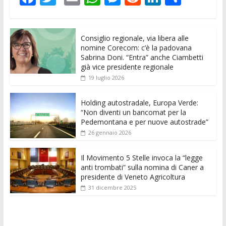
ac
w
m
h
e
e
n
o
e
itt
ai
at
ss
d
k
n
Consiglio regionale, via libera alle
b
er
l
s
e
di
e
di
nomine Corecom: c’è la padovana
o
A
n
t
dI
vi
Sabrina Doni. “Entra” anche Ciambetti
già vice presidente regionale
o
p
g
n
di
19 luglio 2026
k
p
er
Holding autostradale, Europa Verde:
“Non diventi un bancomat per la
Pedemontana e per nuove autostrade”
26 gennaio 2026
Il Movimento 5 Stelle invoca la “legge
anti trombati” sulla nomina di Caner a
presidente di Veneto Agricoltura
31 dicembre 2025