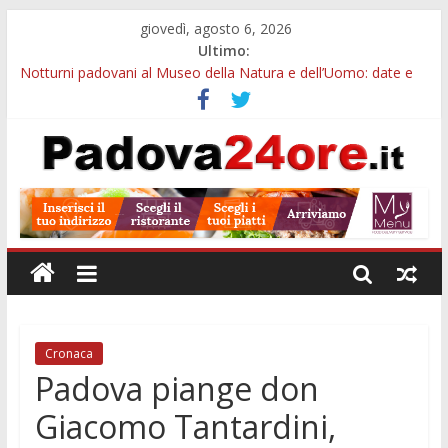
giovedì, agosto 6, 2026
Ultimo:
Notturni padovani al Museo della Natura e dell’Uomo: date e
biglietti
Slow Looking agli Eremitani: un’ora per osservare davvero
un’opera
Orto Botanico Padova: visite ed escursioni fino a settembre
Concorso Università di Padova: 5 funzionari, domande entro il
7 agosto
Euganea Film Festival 2026: 49 opere e 18 anteprime nei Colli
Euganei
Cronaca
Padova piange don
Giacomo Tantardini,