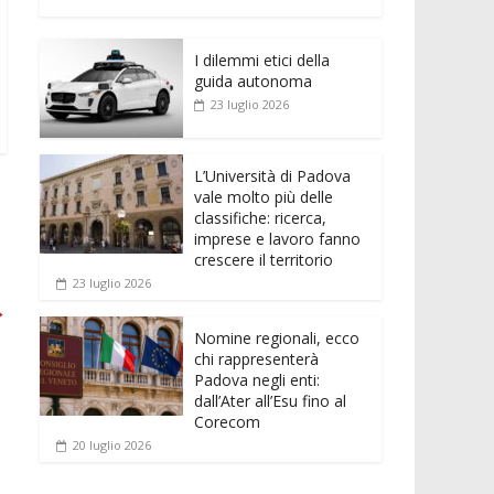
e
itt
ai
at
ss
d
n
o
b
er
l
s
e
di
k
n
o
A
n
t
I dilemmi etici della
e
di
guida autonoma
o
p
g
dI
vi
23 luglio 2026
k
p
er
n
di
L’Università di Padova
vale molto più delle
classifiche: ricerca,
imprese e lavoro fanno
crescere il territorio
23 luglio 2026
→
Nomine regionali, ecco
chi rappresenterà
Padova negli enti:
dall’Ater all’Esu fino al
Corecom
20 luglio 2026