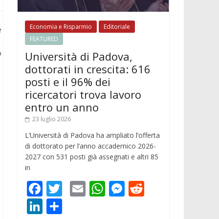
Economia e Risparmio
Editoriale
e
FEATURED
o
Università di Padova,
dottorati in crescita: 616
posti e il 96% dei
ricercatori trova lavoro
entro un anno
23 luglio 2026
L’Università di Padova ha ampliato l’offerta
di dottorato per l’anno accademico 2026-
o
2027 con 531 posti già assegnati e altri 85
in
F
T
E
W
M
R
ac
w
m
h
e
e
Li
C