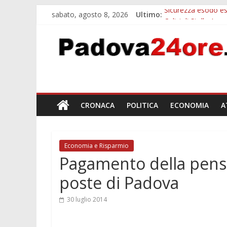
sabato, agosto 8, 2026
Ultimo:
Sicurezza esodo est
Calici di Stelle Ar
Notizie di Padova a
Notizie di Padova 
Bando sicurezza ur
CRONACA
POLITICA
ECONOMIA
A
Economia e Risparmio
Pagamento della pensi
poste di Padova
30 luglio 2014