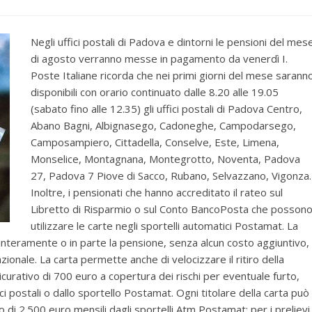
Negli uffici postali di Padova e dintorni le pensioni del mes
di agosto verranno messe in pagamento da venerdì I.
Poste Italiane ricorda che nei primi giorni del mese sarann
disponibili con orario continuato dalle 8.20 alle 19.05
(sabato fino alle 12.35) gli uffici postali di Padova Centro,
Abano Bagni, Albignasego, Cadoneghe, Campodarsego,
Camposampiero, Cittadella, Conselve, Este, Limena,
Monselice, Montagnana, Montegrotto, Noventa, Padova
27, Padova 7 Piove di Sacco, Rubano, Selvazzano, Vigonza.
Inoltre, i pensionati che hanno accreditato il rateo sul
Libretto di Risparmio o sul Conto BancoPosta che posson
utilizzare le carte negli sportelli automatici Postamat. La
 interamente o in parte la pensione, senza alcun costo aggiuntivo,
azionale. La carta permette anche di velocizzare il ritiro della
curativo di 700 euro a copertura dei rischi per eventuale furto,
ci postali o dallo sportello Postamat. Ogni titolare della carta può
di 2.500 euro mensili dagli sportelli Atm Postamat; per i prelievi