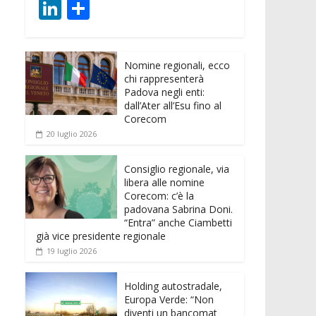
ac
w
m
h
e
e
Li
C
e
itt
ai
at
ss
d
n
o
b
er
l
s
e
di
k
n
o
A
n
t
Nomine regionali, ecco
e
di
chi rappresenterà
o
p
g
dI
vi
Padova negli enti:
dall’Ater all’Esu fino al
k
p
er
n
di
Corecom
20 luglio 2026
Consiglio regionale, via
libera alle nomine
Corecom: c’è la
padovana Sabrina Doni.
“Entra” anche Ciambetti
già vice presidente regionale
19 luglio 2026
Holding autostradale,
Europa Verde: “Non
diventi un bancomat