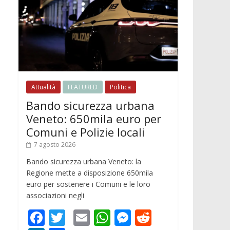
Attualità
FEATURED
Politica
Bando sicurezza urbana
Veneto: 650mila euro per
Comuni e Polizie locali
7 agosto 2026
Bando sicurezza urbana Veneto: la
Regione mette a disposizione 650mila
euro per sostenere i Comuni e le loro
associazioni negli
F
T
E
W
M
R