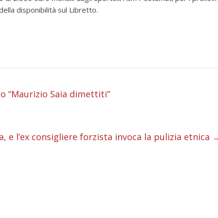
della disponibilità sul Libretto.
i
 “Maurizio Saia dimettiti”
i
i
e l’ex consigliere forzista invoca la pulizia etnica