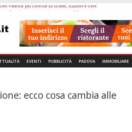
ivo Padova: più controlli su strade, stazioni e treni
zergrande: astronomia, musica e sapori al Casone Azzurro
lle ore 10: censimento a Monselice, arresto antidroga e siccità
alle ore 23: maltrattamenti, arresto a Limena e progetto Cool Shop
bana Veneto: 650mila euro per Comuni e Polizie locali
TTUALITÀ
EVENTI
PUBBLICITÀ
PADOVA
IMMOBILIARE
one: ecco cosa cambia alle