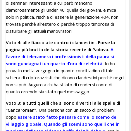
di seminari interessanti a cui però mancano
clamorosamente gli under 40: quella dei giovani, e mica
solo in politica, rischia di essere la generazione 404, non
trovata perchè all’estero o perchè troppo timorosa di
disturbare gli attuali manovratori
Voto 4: alle fiaccolate contro i clandestini. Forse la
pagina più brutta della storia recente di Padova.
A
favore di telecamera i professionisti della paura si
sono guadagnati un quarto d’ora di celebrità.
Io ho
provato molta vergogna in quanto concittadino di tale
schiera di criptorazzisti che dicono clandestini perchè negri
non si può. Auguro a chi ha sfilato di rendersi conto di
quanto orrendo sia stato quel messaggio
Voto 3: a tutti quelli che si sono divertiti alle spalle di
“Cancaroman”.
Una persona con un sacco di problemi
dopo
essere stato fatto passare come lo scemo del
villaggio globale. Quando gli scemi sono quelli che in