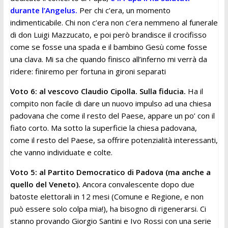
durante l’Angelus.
Per chi c’era, un momento
indimenticabile. Chi non c’era non c’era nemmeno al funerale
di don Luigi Mazzucato, e poi però brandisce il crocifisso
come se fosse una spada e il bambino Gesù come fosse
una clava. Mi sa che quando finisco all’inferno mi verrà da
ridere: finiremo per fortuna in gironi separati
Voto 6: al vescovo Claudio Cipolla. Sulla fiducia.
Ha il
compito non facile di dare un nuovo impulso ad una chiesa
padovana che come il resto del Paese, appare un po’ con il
fiato corto. Ma sotto la superficie la chiesa padovana,
come il resto del Paese, sa offrire potenzialità interessanti,
che vanno individuate e colte.
Voto 5: al Partito Democratico di Padova (ma anche a
quello del Veneto).
Ancora convalescente dopo due
batoste elettorali in 12 mesi (Comune e Regione, e non
può essere solo colpa mia!), ha bisogno di rigenerarsi. Ci
stanno provando Giorgio Santini e Ivo Rossi con una serie