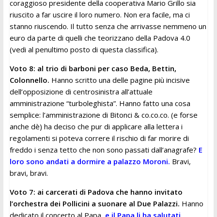
coraggioso presidente della cooperativa Mario Grillo sia
riuscito a far uscire il loro numero. Non era facile, ma ci
stanno riuscendo. Il tutto senza che arrivasse nemmeno un
euro da parte di quelli che teorizzano della Padova 4.0
(vedi al penultimo posto di questa classifica).
Voto 8: al trio di barboni per caso Beda, Bettin,
Colonnello.
Hanno scritto una delle pagine più incisive
dell’opposizione di centrosinistra all’attuale
amministrazione “turboleghista”. Hanno fatto una cosa
semplice: l’amministrazione di Bitonci & co.co.co. (e forse
anche dè) ha deciso che pur di applicare alla lettera i
regolamenti si poteva correre il rischio di far morire di
freddo i senza tetto che non sono passati dall’anagrafe?
E
loro sono andati a dormire a palazzo Moroni.
Bravi,
bravi, bravi.
Voto 7: ai carcerati di Padova che hanno invitato
l’orchestra dei Pollicini a suonare al Due Palazzi.
Hanno
dedicato il concerto al Papa,
e il Papa li ha salutati