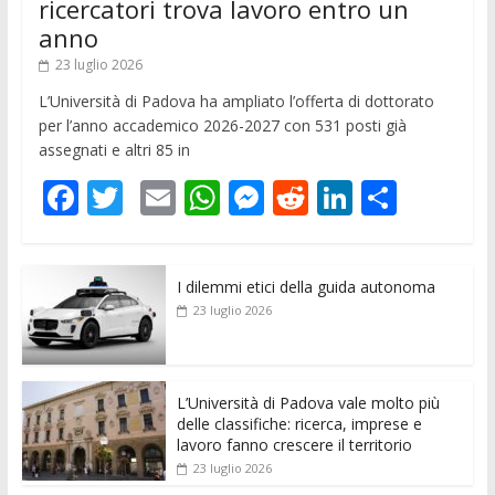
ricercatori trova lavoro entro un
anno
23 luglio 2026
L’Università di Padova ha ampliato l’offerta di dottorato
per l’anno accademico 2026-2027 con 531 posti già
assegnati e altri 85 in
F
T
E
W
M
R
Li
C
ac
w
m
h
e
e
n
o
e
itt
ai
at
ss
d
k
n
I dilemmi etici della guida autonoma
b
er
l
s
e
di
e
di
23 luglio 2026
o
A
n
t
dI
vi
o
p
g
n
di
k
p
er
L’Università di Padova vale molto più
delle classifiche: ricerca, imprese e
lavoro fanno crescere il territorio
23 luglio 2026