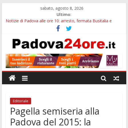
sabato, agosto 8, 2026
Ultimo:
Notizie di Padova alle ore 10: arresto, fermata Busitalia e
tregua dal caldo
Notizie di Padova alle ore 23: maltrattamenti, arresto a
Limena e progetto Cool Shop
Bando sicurezza urbana Veneto: 650mila euro per Comuni e
Polizie locali
Sicurezza esodo estivo Padova: più controlli su strade, stazioni
e treni
Bonus trasporto pubblico Veneto: 200 euro per l’abbonamento
annuale
Editoriale
Pagella semiseria alla
Padova del 2015: la