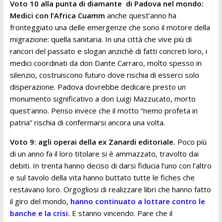
Voto 10 alla punta di diamante di Padova nel mondo:
Medici con l’Africa Cuamm
anche quest’anno ha
fronteggiato una delle emergenze che sono il motore della
migrazione: quella sanitaria. In una città che vive più di
rancori del passato e slogan anzichè di fatti concreti loro, i
medici coordinati da don Dante Carraro, molto spesso in
silenzio, costruiscono futuro dove rischia di esserci solo
disperazione. Padova dovrebbe dedicare presto un
monumento significativo a don Luigi Mazzucato, morto
quest’anno. Penso invece che il motto “nemo profeta in
patria” rischia di confermarsi ancora una volta.
Voto 9: agli operai della ex Zanardi editoriale.
Poco più
di un anno fa il loro titolare si è ammazzato, travolto dai
debiti. In trenta hanno deciso di darsi fiducia l’uno con l’altro
e sul tavolo della vita hanno buttato tutte le fiches che
restavano loro. Orgogliosi di realizzare libri che hanno fatto
il giro del mondo,
hanno continuato a lottare contro le
banche e la crisi.
E stanno vincendo. Pare che il