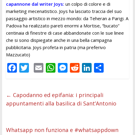
capannone dal writer Joys:
un colpo di colore e di
marketing mecenatistico. Joys ha lasciato traccia del suo
passaggio artistico in mezzo mondo: da Teheran a Parigi. A
Padova ha realizzato pareti enormi a Mortise, “bucato”
centinaia di finestre di case abbandonate con le sue linee
che si sono dispiegate anche in una bella campagna
pubblicitaria. Joys profeta in patria (ma preferivo
Mazzucato)
F
T
E
W
M
R
Li
C
ac
w
m
h
e
e
n
o
e
itt
ai
at
ss
d
k
n
b
er
l
s
e
di
e
di
←
Capodanno ed epifania: i principali
appuntamenti alla basilica di Sant’Antonio
o
A
n
t
dI
vi
o
p
g
n
di
k
p
er
Whatsapp non funziona e #whatsappdown