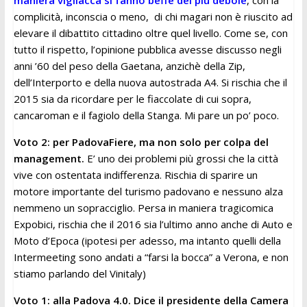
maniera vigliacca si fanno beffe del più debole
, con la
complicità, inconscia o meno, di chi magari non è riuscito ad
elevare il dibattito cittadino oltre quel livello. Come se, con
tutto il rispetto, l’opinione pubblica avesse discusso negli
anni ’60 del peso della Gaetana, anzichè della Zip,
dell’Interporto e della nuova autostrada A4. Si rischia che il
2015 sia da ricordare per le fiaccolate di cui sopra,
cancaroman e il fagiolo della Stanga. Mi pare un po’ poco.
Voto 2: per PadovaFiere, ma non solo per colpa del
management.
E’ uno dei problemi più grossi che la città
vive con ostentata indifferenza. Rischia di sparire un
motore importante del turismo padovano e nessuno alza
nemmeno un sopracciglio. Persa in maniera tragicomica
Expobici, rischia che il 2016 sia l’ultimo anno anche di Auto e
Moto d’Epoca (ipotesi per adesso, ma intanto quelli della
Intermeeting sono andati a “farsi la bocca” a Verona, e non
stiamo parlando del Vinitaly)
Voto 1: alla Padova 4.0. Dice il presidente della Camera