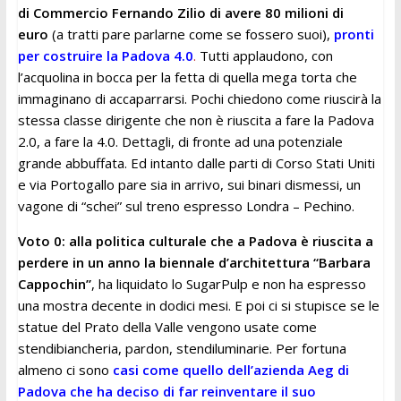
di Commercio Fernando Zilio di avere 80 milioni di
euro
(a tratti pare parlarne come se fossero suoi),
pronti
per costruire la Padova 4.0
.
Tutti applaudono, con
l’acquolina in bocca per la fetta di quella mega torta che
immaginano di accaparrarsi. Pochi chiedono come riuscirà la
stessa classe dirigente che non è riuscita a fare la Padova
2.0, a fare la 4.0. Dettagli, di fronte ad una potenziale
grande abbuffata. Ed intanto dalle parti di Corso Stati Uniti
e via Portogallo pare sia in arrivo, sui binari dismessi, un
vagone di “schei” sul treno espresso Londra – Pechino.
Voto 0: alla politica culturale che a Padova è riuscita a
perdere in un anno la biennale d’architettura “Barbara
Cappochin”
, ha liquidato lo SugarPulp e non ha espresso
una mostra decente in dodici mesi. E poi ci si stupisce se le
statue del Prato della Valle vengono usate come
stendibiancheria, pardon, stendiluminarie. Per fortuna
almeno ci sono
casi come quello dell’azienda Aeg di
Padova che ha deciso di far reinventare il suo