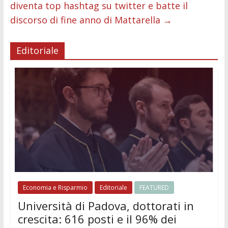
diventa top hashtag su twitter e batte il
discorso di fine anno di Mattarella
→
Editoriale
Economia e Risparmio
Editoriale
FEATURED
Università di Padova, dottorati in
crescita: 616 posti e il 96% dei