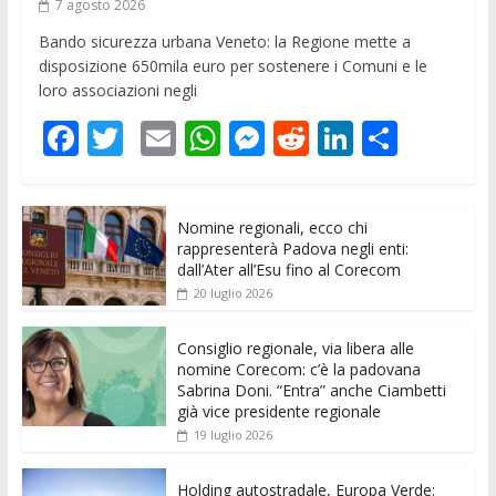
7 agosto 2026
Bando sicurezza urbana Veneto: la Regione mette a
disposizione 650mila euro per sostenere i Comuni e le
loro associazioni negli
F
T
E
W
M
R
Li
C
ac
w
m
h
e
e
n
o
e
itt
ai
at
ss
d
k
n
Nomine regionali, ecco chi
b
er
l
s
e
di
e
di
rappresenterà Padova negli enti:
o
A
n
t
dI
vi
dall’Ater all’Esu fino al Corecom
20 luglio 2026
o
p
g
n
di
k
p
er
Consiglio regionale, via libera alle
nomine Corecom: c’è la padovana
Sabrina Doni. “Entra” anche Ciambetti
già vice presidente regionale
19 luglio 2026
Holding autostradale, Europa Verde: