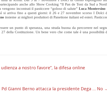
a tutta la scena. Dal 5 al 7 novembre I
Dolci
di
Giotto
espongono all
partecipando anche allo Show Cooking “Il Pan de Toni da Sud a Nord
na vengono incontrati il pasticcere “goloso di salute”
Luca Montersino
sì si arriva fino a questi giorni: il 26 e 27 novembre scorso I
Dolci
d
ano
insieme ai migliori produttori di Panettone italiani ed esteri. Pasticce
 essere un punto di speranza, una strada buona da percorrere nel segn
olo 27 della Costituzione. Un bene vero che come tale è una possibilità d
i
udienza a nostro favore”, la difesa online
i
i
 Pd Gianni Berno attacca la presidente Dega … No