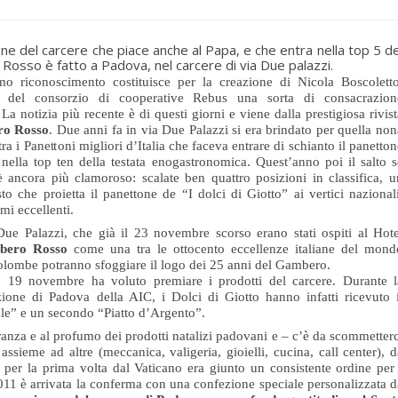
one del carcere che piace anche al Papa, e che entra nella top 5 de
osso è fatto a Padova, nel carcere di via Due palazzi.
imo riconoscimento costituisce per la creazione di Nicola Boscoletto
e del consorzio di cooperative Rebus una sorta di consacrazion
 La notizia più recente è di questi giorni e viene dalla prestigiosa rivis
ro Rosso
. Due anni fa in via Due Palazzi si era brindato per quella non
ra i Panettoni migliori d’Italia che faceva entrare di schianto il panetto
 nella top ten della testata enogastronomica. Quest’anno poi il salto s
è ancora più clamoroso: scalate ben quattro posizioni in classifica, u
to che proietta il panettone de “I
dolci
di
Giotto
” ai vertici nazional
mi eccellenti.
Due Palazzi, che già il 23 novembre scorso erano stati ospiti al Hote
mbero Rosso
come una tra le ottocento eccellenze italiane del mond
colombe potranno sfoggiare il logo dei 25 anni del Gambero.
o 19 novembre ha voluto premiare i prodotti del carcere. Durante l
azione di Padova della AIC, i
Dolci
di
Giotto
hanno infatti ricevuto i
ale” e un secondo “Piatto d’Argento”.
granza e al profumo dei prodotti natalizi padovani e – c’è da scommetterc
ssieme ad altre (meccanica, valigeria, gioielli, cucina, call center), d
 per la prima volta dal Vaticano era giunto un consistente ordine per 
 2011 è arrivata la conferma con una confezione speciale personalizzata d