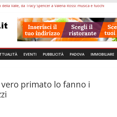
 della Valle, da Tracy Spencer a Valeria Rossi: musica e fuochi
val 2026: 49 opere e 18 anteprime nei Colli Euganei
l Museo della Natura e dell’Uomo: date e biglietti
SME: il corpo umano si esplora con i visori VR
va per tutto agosto: chi entra e quali sedi visitare
TTUALITÀ
EVENTI
PUBBLICITÀ
PADOVA
IMMOBILIARE
 vero primato lo fanno i
zi