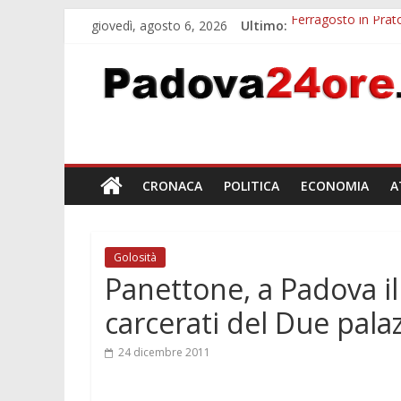
giovedì, agosto 6, 2026
Ultimo:
Ferragosto in Prato
Euganea Film Festi
Notturni padovani a
Organi in 3D al MU
Musei gratis a Pado
CRONACA
POLITICA
ECONOMIA
A
Golosità
Panettone, a Padova il
carcerati del Due palaz
24 dicembre 2011