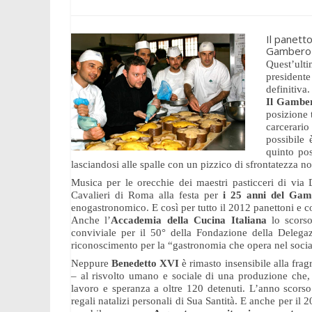
Il panett
Gambero R
Quest’ult
president
definitiva.
Il Gambe
posizione t
carcerario
possibile 
quinto pos
lasciandosi alle spalle con un pizzico di sfrontatezza no
Musica per le orecchie dei maestri pasticceri di via 
Cavalieri di Roma alla festa per
i 25 anni del Ga
enogastronomico. E così per tutto il 2012 panettoni e 
Anche l’
Accademia della Cucina Italiana
lo scors
conviviale per il 50° della Fondazione della Deleg
riconoscimento per la “gastronomia che opera nel soci
Neppure
Benedetto XVI
è rimasto insensibile alla fra
– al risvolto umano e sociale di una produzione che, a
lavoro e speranza a oltre 120 detenuti. L’anno scorso
regali natalizi personali di Sua Santità. E anche per il