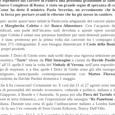
o esprimere dal carcere di Padova una profonda gratitudine al Sant
a Nuovo Complesso di Roma: è stato un grande segno di speranza di cu
Come ha detto il ministro Paola Severino, un avvenimento che h
la forza per portare avanti le riforme che ha già messo in cantiere
.
ppio: anche quest’anno infatti la Pasticceria artigianale del carcere aiute
 e Margherita Coletta
e del
Banco Alimentare
. Con l’acquisto de
edicati, una parte dell’incasso sarà devoluta a queste opere sociali
ppe Coletta è ormai una presenza familiare per tanti detenuti padovani
e è stata promossa per la prima volta dai carcerati tra i compagni d
 ben 375 chilogrammi. E non bisogna dimenticare il
Cesto della Bont
 propri prodotti.
onante. I
Dolci
di
Giotto
sono stati scelti dopo una rigorosa selezione pe
ronomica “
Taste
” ideata da
Pitti Immagine
e curata da
Davide Paolin
all’11 aprile è stata la volta del
Vinitaly di Verona
, nell’area espositi
o di respirare, e a fine aprile I
Dolci
di
Giotto
sono già alla rassegn
trignano, partecipando contemporaneamente con
Matteo Florea
 condotto da Davide Paolini domenica 1 maggio.
he li ha consacrati? Certamente no. E così dal 21 al 27 agosto sono stat
a di personalità del mondo economico, culturale e politico, italiane e d
l Giappone, il Brasile e l’Australia. Si passa poi alla
Fiera del Tartufo d
ione in terra britannica, con l’esposizione alla rassegna “
Re Panettone 
taliana. Durante una cena di gala l’ambasciatore italiano a Londra batt
ne lo fa suo l’ex consorte di Sven Goran Eriksson, Nancy Dell’Olio.