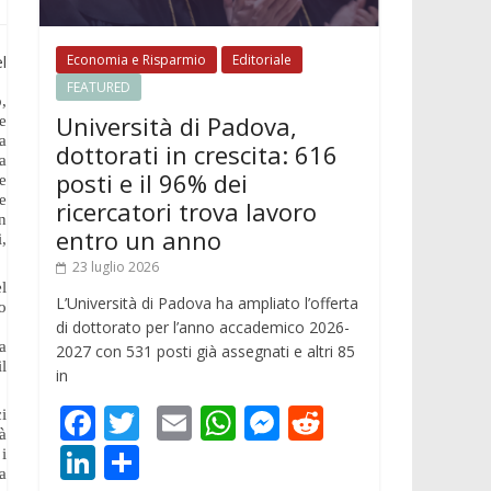
Economia e Risparmio
Editoriale
l
FEATURED
,
Università di Padova,
e
ta
dottorati in crescita: 616
a
posti e il 96% dei
ne
e
ricercatori trova lavoro
n
entro un anno
i,
23 luglio 2026
l
L’Università di Padova ha ampliato l’offerta
o
di dottorato per l’anno accademico 2026-
a
2027 con 531 posti già assegnati e altri 85
l
in
F
T
E
W
M
R
i
à
ac
w
m
h
e
e
Li
C
i
a