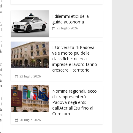
e
itt
ai
at
ss
d
n
o
o
b
er
l
s
e
di
i
k
n
a
o
A
n
t
I dilemmi etici della
e
di
guida autonoma
rà
o
p
g
dI
vi
23 luglio 2026
l
k
p
er
.
n
di
,
i
L’Università di Padova
à
vale molto più delle
classifiche: ricerca,
imprese e lavoro fanno
r
crescere il territorio
i
va
23 luglio 2026
a
n
Nomine regionali, ecco
chi rappresenterà
i
Padova negli enti:
i
dall’Ater all’Esu fino al
i
Corecom
a
20 luglio 2026
e