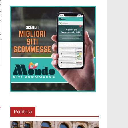
a
”
e
i
ri
o
i
→
Politica