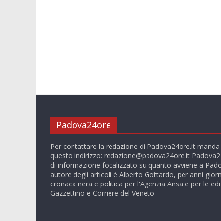
Padova24ore
Per contattare la redazione di Padova24ore.it manda
questo indirizzo:
redazione@padova24ore.it
Padova24
di informazione focalizzato su quanto avviene a Pado
autore degli articoli è Alberto Gottardo, per anni giorn
cronaca nera e politica per l'Agenzia Ansa e per le ediz
Gazzettino e Corriere del Veneto