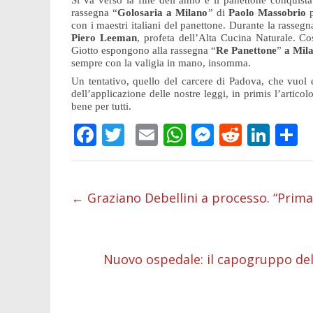
Si va verso la fine dell’anno e il panettone conquist
rassegna “
Golosaria a Milano
” di
Paolo Massobrio
con i maestri italiani del panettone. Durante la rasseg
Piero Leeman
, profeta dell’Alta Cucina Naturale. Co
Giotto
espongono alla rassegna “
Re Panettone
”
a Mil
sempre con la valigia in mano, insomma.
Un tentativo, quello del carcere di Padova, che vuol
dell’applicazione delle nostre leggi, in primis l’artic
bene per tutti.
F
T
E
W
M
R
Li
C
ac
w
m
h
e
e
n
o
e
itt
ai
at
ss
d
k
n
b
er
l
s
e
di
e
d
←
Graziano Debellini a processo. “Prima 
o
A
n
t
dI
v
o
p
g
n
d
Nuovo ospedale: il capogruppo del
k
p
er