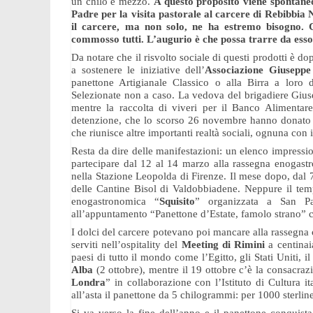
un chilo e mezzo.
A questo proposito viene spontane
Padre per la visita pastorale al carcere di Rebibbi
il carcere, ma non solo, ne ha estremo bisogno. 
commosso tutti. L’augurio è che possa trarre da esso 
Da notare che il risvolto sociale di questi prodotti è do
a sostenere le iniziative dell’
Associazione Giuseppe
panettone Artigianale Classico o alla Birra a loro d
Selezionate non a caso. La vedova del brigadiere Giuse
mentre la raccolta di viveri per il Banco Alimentar
detenzione, che lo scorso 26 novembre hanno donato
che riunisce altre importanti realtà sociali, ognuna con i
Resta da dire delle manifestazioni: un elenco impressi
partecipare dal 12 al 14 marzo alla rassegna enogast
nella Stazione Leopolda di Firenze. Il mese dopo, dal 7 
delle Cantine Bisol di Valdobbiadene. Neppure il temp
enogastronomica “
Squisito
” organizzata a San Pa
all’appuntamento “Panettone d’Estate, famolo strano”
I
dolci
del carcere potevano poi mancare alla rassegna c
serviti nell’ospitality del
Meeting di Rimini
a centinai
paesi di tutto il mondo come l’Egitto, gli Stati Uniti, i
Alba
(2 ottobre), mentre il 19 ottobre c’è la consacraz
Londra
” in collaborazione con l’Istituto di Cultura i
all’asta il panettone da 5 chilogrammi: per 1000 sterli