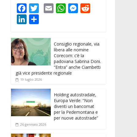
F
T
E
W
M
R
ac
w
m
h
e
e
Li
C
e
itt
ai
at
ss
d
n
o
b
er
l
s
e
di
k
n
o
A
n
t
Consiglio regionale, via
e
di
libera alle nomine
o
p
g
dI
vi
Corecom: c’è la
padovana Sabrina Doni.
k
p
er
n
di
“Entra” anche Ciambetti
già vice presidente regionale
19 luglio 2026
Holding autostradale,
Europa Verde: “Non
diventi un bancomat
per la Pedemontana e
per nuove autostrade”
26 gennaio 2026