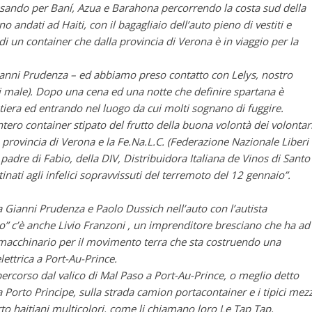
passando per Baní, Azua e Barahona percorrendo la costa sud della
 andati ad Haiti, con il bagagliaio dell’auto pieno di vestiti e
o di un container che dalla provincia di Verona è in viaggio per la
 Gianni Prudenza – ed abbiamo preso contatto con Lelys, nostro
ai male). Dopo una cena ed una notte che definire spartana è
ntiera ed entrando nel luogo da cui molti sognano di fuggire.
ero container stipato del frutto della buona volontà dei volontar
 provincia di Verona e la Fe.Na.L.C. (Federazione Nazionale Liberi
padre di Fabio, della DIV, Distribuidora Italiana de Vinos di Santo
ati agli infelici sopravvissuti del terremoto del 12 gennaio”.
 Gianni Prudenza e Paolo Dussich nell’auto con l’autista
zo” c’è anche Livio Franzoni , un imprenditore bresciano che ha ad
 macchinario per il movimento terra che sta costruendo una
lettrica a Port-Au-Prince.
percorso dal valico di Mal Paso a Port-Au-Prince, o meglio detto
na Porto Principe, sulla strada camion portacontainer e i tipici mezz
rto haitiani multicolori, come li chiamano loro Le Tap Tap,