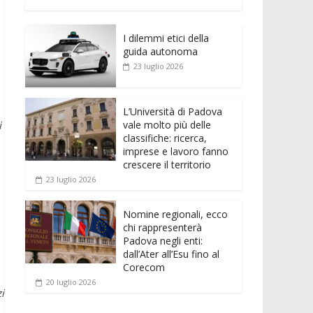
e
itt
ai
at
ss
d
n
o
b
er
l
s
e
di
k
n
o
A
n
t
I dilemmi etici della
e
di
guida autonoma
o
p
g
dI
vi
23 luglio 2026
k
p
er
n
di
L’Università di Padova
vale molto più delle
i
classifiche: ricerca,
imprese e lavoro fanno
crescere il territorio
23 luglio 2026
Nomine regionali, ecco
chi rappresenterà
Padova negli enti:
dall’Ater all’Esu fino al
Corecom
20 luglio 2026
i