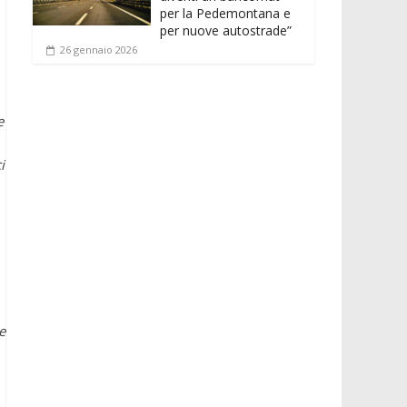
per la Pedemontana e
per nuove autostrade”
26 gennaio 2026
e
i
e