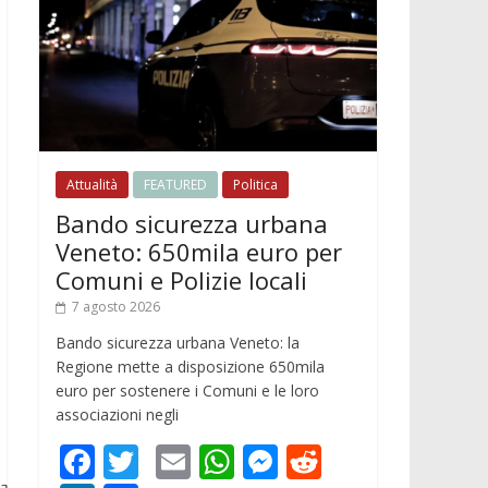
Attualità
FEATURED
Politica
Bando sicurezza urbana
Veneto: 650mila euro per
Comuni e Polizie locali
7 agosto 2026
Bando sicurezza urbana Veneto: la
Regione mette a disposizione 650mila
euro per sostenere i Comuni e le loro
associazioni negli
F
T
E
W
M
R
a