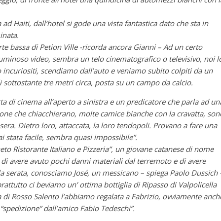
d Haiti, dall’hotel si gode una vista fantastica dato che sta in
minata.
e bassa di Petion Ville -ricorda ancora Gianni – Ad un certo
uminoso video, sembra un telo cinematografico o televisivo, noi l
 incuriositi, scendiamo dall’auto e veniamo subito colpiti da un
i sottostante tre metri circa, posta su un campo da calcio.
a di cinema all’aperto a sinistra e un predicatore che parla ad un
rsone che chiacchierano, molte camice bianche con la cravatta, son
 sera. Dietro loro, attaccata, la loro tendopoli. Provano a fare una
i stata facile, sembra quasi impossibile”.
Vigneto Ristorante Italiano e Pizzeria”, un giovane catanese di nome
a di avere avuto pochi danni materiali dal terremoto e di avere
la serata, conosciamo José, un messicano – spiega Paolo Dussich 
attutto ci beviamo un’ ottima bottiglia di Ripasso di Valpolicella
la di Rosso Salento l’abbiamo regalata a Fabrizio, ovviamente anch
 “spedizione” dall’amico Fabio Tedeschi”.