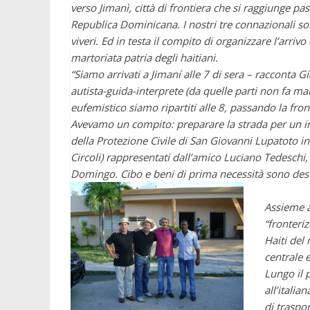
verso Jimanì, città di frontiera che si raggiunge 
Republica Dominicana. I nostri tre connazionali sono
viveri. Ed in testa il compito di organizzare l’arriv
martoriata patria degli haitiani.
“Siamo arrivati a Jimaní alle 7 di sera – racconta
autista-guida-interprete (da quelle parti non fa m
eufemistico siamo ripartiti alle 8, passando la fro
Avevamo un compito: preparare la strada per un int
della Protezione Civile di San Giovanni Lupatoto in
Circoli) rappresentati dall’amico Luciano Tedeschi, 
Domingo. Cibo e beni di prima necessità sono destin
Assieme a
“fronteri
Haiti del
centrale e
Lungo il 
all’italia
di traspo