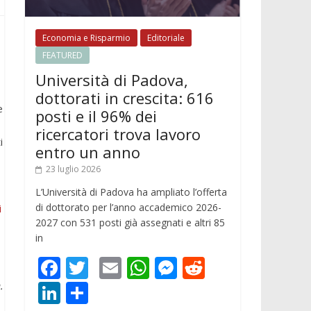
Economia e Risparmio
Editoriale
FEATURED
Università di Padova,
dottorati in crescita: 616
e
posti e il 96% dei
ricercatori trova lavoro
i
entro un anno
23 luglio 2026
L’Università di Padova ha ampliato l’offerta
di dottorato per l’anno accademico 2026-
i
2027 con 531 posti già assegnati e altri 85
in
F
T
E
W
M
R
ac
w
m
h
e
e
Li
C
.