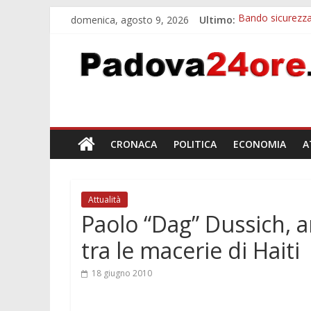
domenica, agosto 9, 2026
Ultimo:
Bando sicurezza
Restauro 2026, 
Calici di Stelle
Notizie di Padov
Notizie di Pado
CRONACA
POLITICA
ECONOMIA
A
Attualità
Paolo “Dag” Dussich, 
tra le macerie di Haiti
18 giugno 2010