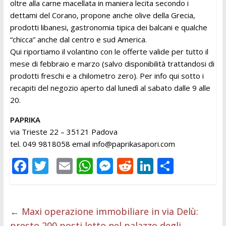
oltre alla carne macellata in maniera lecita secondo i
dettami del Corano, propone anche olive della Grecia,
prodotti libanesi, gastronomia tipica dei balcani e qualche
“chicca” anche dal centro e sud America.
Qui riportiamo il volantino con le offerte valide per tutto il
mese di febbraio e marzo (salvo disponibilità trattandosi di
prodotti freschi e a chilometro zero). Per info qui sotto i
recapiti del negozio aperto dal lunedì al sabato dalle 9 alle
20.
PAPRIKA
via Trieste 22 – 35121 Padova
tel. 049 9818058 email
info@paprikasapori.com
F
T
E
W
M
R
Li
C
ac
w
m
h
e
e
n
o
e
itt
ai
at
ss
d
k
n
b
er
l
s
e
di
e
di
←
Maxi operazione immobiliare in via Delù:
presto 200 posti letto nel palazzo degli