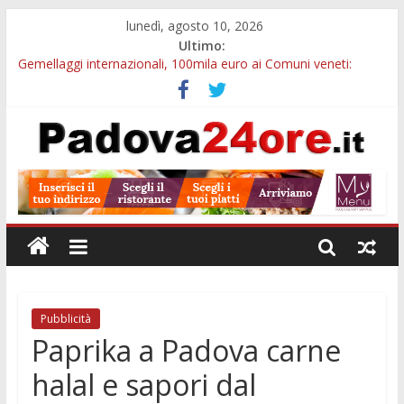
lunedì, agosto 10, 2026
Ultimo:
Gemellaggi internazionali, 100mila euro ai Comuni veneti:
domande entro il 7 settembre
Museo della Natura e dell’Uomo, il 21 agosto visita serale tra
200mila reperti storici
Palazzo Bo, dal 10 al 18 agosto cambia la visita: tour Gio Ponti
e percorso con QR
Notizie di Padova alle ore 23: borse Eni, musei gratuiti e
scadenze universitarie
Concorso Claudio Scimone, 14mila euro ai giovani musicisti:
candidature entro ottobre
Pubblicità
Paprika a Padova carne
halal e sapori dal