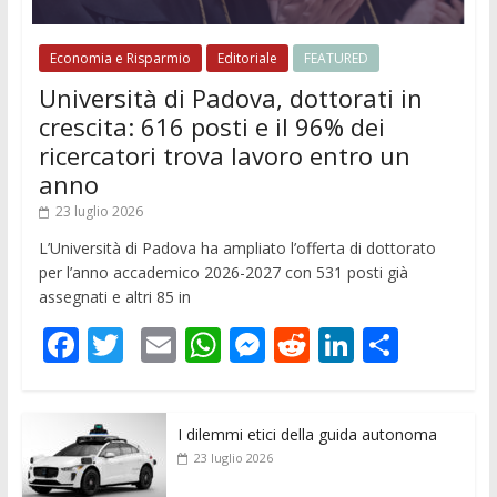
Economia e Risparmio
Editoriale
FEATURED
Università di Padova, dottorati in
crescita: 616 posti e il 96% dei
ricercatori trova lavoro entro un
anno
23 luglio 2026
L’Università di Padova ha ampliato l’offerta di dottorato
per l’anno accademico 2026-2027 con 531 posti già
assegnati e altri 85 in
F
T
E
W
M
R
Li
C
ac
w
m
h
e
e
n
o
e
itt
ai
at
ss
d
k
n
I dilemmi etici della guida autonoma
b
er
l
s
e
di
e
di
23 luglio 2026
o
A
n
t
dI
vi