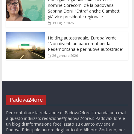
k
p
er
nomine Corecom: c’è la padovana
Sabrina Doni. “Entra” anche Ciambetti
già vice presidente regionale
19 luglio 2026
Holding autostradale, Europa Verde:
“Non diventi un bancomat per la
Pedemontana e per nuove autostrade”
26 gennaio 2026
Padova24ore
Per contattare la redazione di Padova24ore.it manda una mail
a questo indirizzo:
redazione@padova24ore.it
Padova24ore è
un blog di informazione focalizzato su quanto avviene a
Padova Principale autore degli articoli è Alberto Gottardo, per