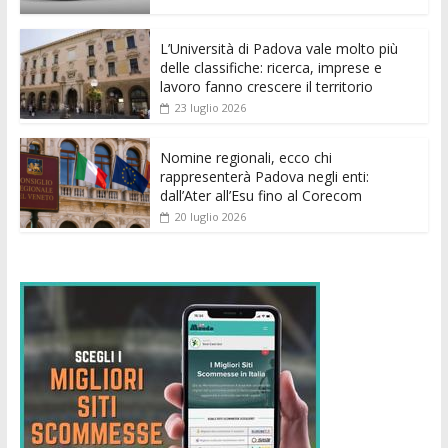
o
p
g
n
di
k
p
er
L’Università di Padova vale molto più
delle classifiche: ricerca, imprese e
lavoro fanno crescere il territorio
23 luglio 2026
Nomine regionali, ecco chi
rappresenterà Padova negli enti:
dall’Ater all’Esu fino al Corecom
20 luglio 2026