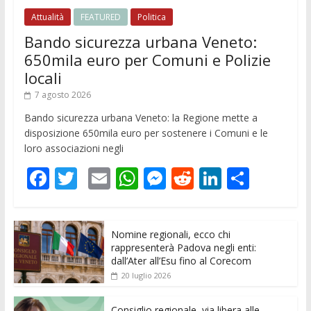
Attualità
FEATURED
Politica
Bando sicurezza urbana Veneto:
650mila euro per Comuni e Polizie
locali
7 agosto 2026
Bando sicurezza urbana Veneto: la Regione mette a
disposizione 650mila euro per sostenere i Comuni e le
loro associazioni negli
F
T
E
W
M
R
Li
C
ac
w
m
h
e
e
n
o
e
itt
ai
at
ss
d
k
n
Nomine regionali, ecco chi
b
er
l
s
e
di
e
di
rappresenterà Padova negli enti:
o
A
n
t
dI
vi
dall’Ater all’Esu fino al Corecom
20 luglio 2026
o
p
g
n
di
Consiglio regionale, via libera alle